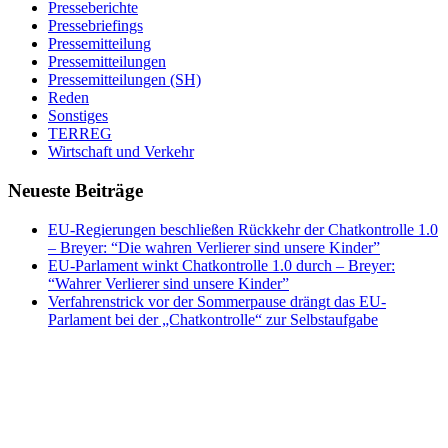
Presseberichte
Pressebriefings
Pressemitteilung
Pressemitteilungen
Pressemitteilungen (SH)
Reden
Sonstiges
TERREG
Wirtschaft und Verkehr
Neueste Beiträge
EU-Regierungen beschließen Rückkehr der Chatkontrolle 1.0
– Breyer: “Die wahren Verlierer sind unsere Kinder”
EU-Parlament winkt Chatkontrolle 1.0 durch – Breyer:
“Wahrer Verlierer sind unsere Kinder”
Verfahrenstrick vor der Sommerpause drängt das EU-
Parlament bei der „Chatkontrolle“ zur Selbstaufgabe