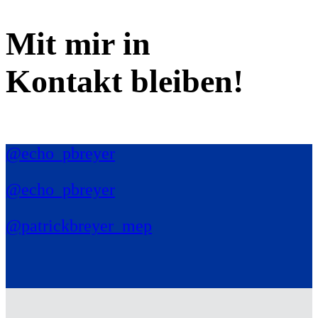
Mit mir in
Kontakt bleiben!
@echo_pbreyer
@echo_pbreyer
@patrickbreyer_mep