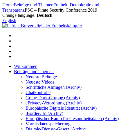
Zum
Home
Beiträge und Themen
Freiheit, Demokratie und
Inhalt
Transparenz
PSC – Pirate Security Conference 2019
springen
Change language:
Deutsch
English
Willkommen
Beiträge und Themen
Neueste Beiträge
Neueste Videos
Schriftliche Anfragen (Archiv)
Chatkontrolle
Going Dark-Gruppe (Archiv)
ePrivacy-Verordnung (Archiv)
Europäische Digitale Identität (Archiv)
iBorderCtrl (Archiv)
Europäischer Raum für Gesundheitsdaten (Archiv)
Vorratsdatenspeicherung
Digitale-Dienste-Gesetz (Archiv)