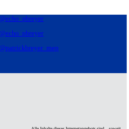
@echo_pbreyer
@echo_pbreyer
@patrickbreyer_mep
Alle Inhalte dieses Internetangebots sind – soweit