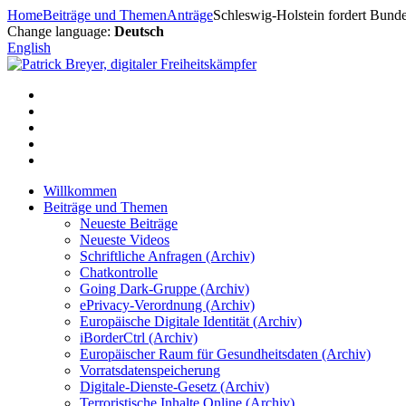
Zum
Home
Beiträge und Themen
Anträge
Schleswig-Holstein fordert Bund
Inhalt
Change language:
Deutsch
springen
English
Willkommen
Beiträge und Themen
Neueste Beiträge
Neueste Videos
Schriftliche Anfragen (Archiv)
Chatkontrolle
Going Dark-Gruppe (Archiv)
ePrivacy-Verordnung (Archiv)
Europäische Digitale Identität (Archiv)
iBorderCtrl (Archiv)
Europäischer Raum für Gesundheitsdaten (Archiv)
Vorratsdatenspeicherung
Digitale-Dienste-Gesetz (Archiv)
Terroristische Inhalte Online (Archiv)