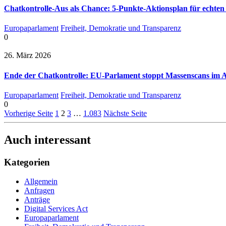
Chatkontrolle-Aus als Chance: 5-Punkte-Aktionsplan für echten
Europaparlament
Freiheit, Demokratie und Transparenz
0
26. März 2026
Ende der Chatkontrolle: EU-Parlament stoppt Massenscans im A
Europaparlament
Freiheit, Demokratie und Transparenz
0
Vorherige Seite
1
2
3
…
1.083
Nächste Seite
Auch interessant
Kategorien
Allgemein
Anfragen
Anträge
Digital Services Act
Europaparlament