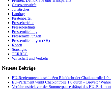
Freiheit, Demokratie und Transparenz
Gesetzentwürfe
Juristisches
Landtag
Piratenpartei
Presseberichte
Pressebriefings
Pressemitteilung
Pressemitteilungen
Pressemitteilungen (SH)
Reden
Sonstiges
TERREG
Wirtschaft und Verkehr
Neueste Beiträge
EU-Regierungen beschließen Rückkehr der Chatkontrolle 1.0 – 
EU-Parlament winkt Chatkontrolle 1.0 durch – Breyer: “Wahrer
Verfahrenstrick vor der Sommerpause drängt das EU-Parlament 