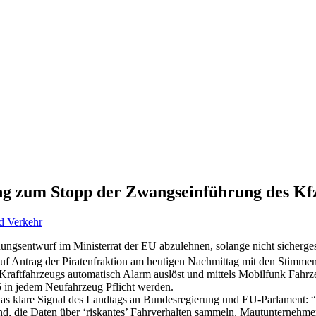
ng zum Stopp der Zwangseinführung des Kf
nd Verkehr
ngsentwurf im Ministerrat der EU abzulehnen, solange nicht sichergest
 auf Antrag der Piratenfraktion am heutigen Nachmittag mit den Stim
s Kraftfahrzeugs automatisch Alarm auslöst und mittels Mobilfunk Fahrz
5 in jedem Neufahrzeug Pflicht werden.
t das klare Signal des Landtags an Bundesregierung und EU-Parlament:
nd, die Daten über ‘riskantes’ Fahrverhalten sammeln, Mautunternehmen