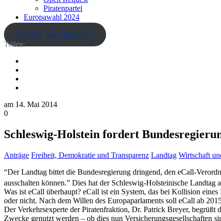
Piratenpartei
Europawahl 2024
Zurück zur Übersicht
Teilen:
am
14. Mai 2014
0
Schleswig-Holstein fordert Bundesregieru
Anträge
Freiheit, Demokratie und Transparenz
Landtag
Wirtschaft u
“Der Landtag bittet die Bundesregierung dringend, den eCall-Verordnu
ausschalten können.” Dies hat der Schleswig-Holsteinische Landtag
Was ist eCall überhaupt? eCall ist ein System, das bei Kollision eine
oder nicht. Nach dem Willen des Europaparlaments soll eCall ab 201
Der Verkehrsexperte der Piratenfraktion, Dr. Patrick Breyer, begrüß
Zwecke genutzt werden – ob dies nun Versicherungsgesellschaften si