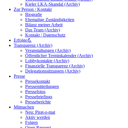
Kieler LKA-Skandal (Archiv)
Zur Person / Kontakt
Biografie
Ehemalige Zuständigkeiten
Bilanz meiner Arbeit
Das Team (Archiv)
Kontakt / Datenschutz
Erfolge💪
Transparenz (Archiv)
Veranstaltungen (Archiv)
Öffentlicher Terminkalender (Archiv)
Lobbykontakte (Archiv)
Finanzielle Transparenz (Archiv)
Delegationssitzungen (Archiv)
Presse
Pressekontakt
Pressemitteilungen
Pressefotos
Pressebriefings
Presseberichte
Mitmachen
Neu: Pirat-o-mat
Aktiv werden
Folgen
Open Request