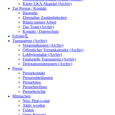
Kieler LKA-Skandal (Archiv)
Zur Person / Kontakt
Biografie
Ehemalige Zuständigkeiten
Bilanz meiner Arbeit
Das Team (Archiv)
Kontakt / Datenschutz
Erfolge💪
Transparenz (Archiv)
Veranstaltungen (Archiv)
Öffentlicher Terminkalender (Archiv)
Lobbykontakte (Archiv)
Finanzielle Transparenz (Archiv)
Delegationssitzungen (Archiv)
Presse
Pressekontakt
Pressemitteilungen
Pressefotos
Pressebriefings
Presseberichte
Mitmachen
Neu: Pirat-o-mat
Aktiv werden
Folgen
Open Request