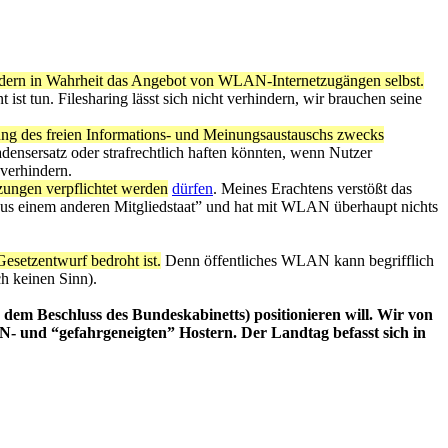
hindern in Wahrheit das Angebot von WLAN-Internetzugängen selbst.
t tun. Filesharing lässt sich nicht verhindern, wir brauchen seine
hung des freien Informations- und Meinungsaustauschs zwecks
densersatz oder strafrechtlich haften könnten, wenn Nutzer
verhindern.
ungen verpflichtet werden
dürfen
. Meines Erachtens verstößt das
t aus einem anderen Mitgliedstaat” und hat mit WLAN überhaupt nichts
esetzentwurf bedroht ist.
Denn öffentliches WLAN kann begrifflich
h keinen Sinn).
h dem Beschluss des Bundeskabinetts) positionieren will. Wir von
N- und “gefahrgeneigten” Hostern. Der Landtag befasst sich in