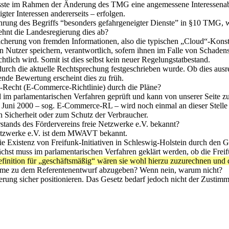
te im Rahmen der Änderung des TMG eine angemessene Interessena
gter Interessen andererseits – erfolgen.
ührung des Begriffs “besonders gefahrgeneigter Dienste” in §10 TMG, w
ehnt die Landesregierung dies ab?
herung von fremden Informationen, also die typischen „Cloud“-Konstell
nen Nutzer speichern, verantwortlich, sofern ihnen im Falle von Schad
tlich wird. Somit ist dies selbst kein neuer Regelungstatbestand.
s durch die aktuelle Rechtsprechung festgeschrieben wurde. Ob dies aus
ßende Bewertung erscheint dies zu früh.
U-Recht (E-Commerce-Richtlinie) durch die Pläne?
im parlamentarischen Verfahren geprüft und kann von unserer Seite zu
 Juni 2000 – sog. E-Commerce-RL – wird noch einmal an dieser Stelle
 Sicherheit oder zum Schutz der Verbraucher.
stands des Fördervereins freie Netzwerke e.V. bekannt?
 Netzwerke e.V. ist dem MWAVT bekannt.
ie Existenz von Freifunk-Initiativen in Schleswig-Holstein durch den G
hst muss im parlamentarischen Verfahren geklärt werden, ob die Freif
inition für „geschäftsmäßig“ wären sie wohl hierzu zuzurechnen und dam
nahme zu dem Referentenentwurf abzugeben? Wenn nein, warum nicht?
rung sicher positionieren. Das Gesetz bedarf jedoch nicht der Zustim