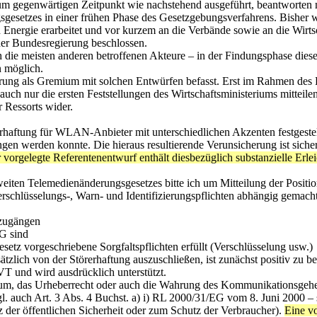
 zum gegenwärtigen Zeitpunkt wie nachstehend ausgeführt, beantworten
sgesetzes in einer frühen Phase des Gesetzgebungsverfahrens. Bisher 
nergie erarbeitet und vor kurzem an die Verbände sowie an die Wirtsc
er Bundesregierung beschlossen.
h die meisten anderen betroffenen Akteure – in der Findungsphase die
 möglich.
gierung als Gremium mit solchen Entwürfen befasst. Erst im Rahmen des 
uch nur die ersten Feststellungen des Wirtschaftsministeriums mitteile
r Ressorts wider.
erhaftung für WLAN-Anbieter mit unterschiedlichen Akzenten festgestel
en werden konnte. Die hieraus resultierende Verunsicherung ist sicher
 vorgelegte Referentenentwurf enthält diesbezüglich substanzielle Erlei
iten Telemedienänderungsgesetzes bitte ich um Mitteilung der Positio
chlüsselungs-, Warn- und Identifizierungspflichten abhängig gemacht
tzugängen
MG sind
setz vorgeschriebene Sorgfaltspflichten erfüllt (Verschlüsselung usw.)
lich von der Störerhaftung auszuschließen, ist zunächst positiv zu be
 und wird ausdrücklich unterstützt.
ntum, das Urheberrecht oder auch die Wahrung des Kommunikationsgeh
gl. auch Art. 3 Abs. 4 Buchst. a) i) RL 2000/31/EG vom 8. Juni 2000 
der öffentlichen Sicherheit oder zum Schutz der Verbraucher).
Eine vo