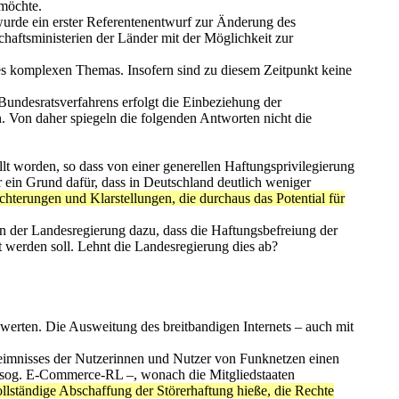
 möchte.
wurde ein erster Referentenentwurf zur Änderung des
haftsministerien der Länder mit der Möglichkeit zur
ses komplexen Themas. Insofern sind zu diesem Zeitpunkt keine
Bundesratsverfahrens erfolgt die Einbeziehung der
n. Von daher spiegeln die folgenden Antworten nicht die
lt worden, so dass von einer generellen Haftungsprivilegierung
 ein Grund dafür, dass in Deutschland deutlich weniger
chterungen und Klarstellungen, die durchaus das Potential für
n der Landesregierung dazu, dass die Haftungsbefreiung der
 werden soll. Lehnt die Landesregierung dies ab?
werten. Die Ausweitung des breitbandigen Internets – auch mit
eimnisses der Nutzerinnen und Nutzer von Funknetzen einen
– sog. E-Commerce-RL –, wonach die Mitgliedstaaten
llständige Abschaffung der Störerhaftung hieße, die Rechte