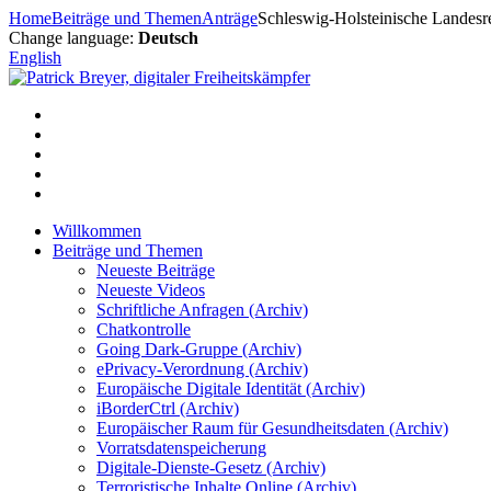
Zum
Home
Beiträge und Themen
Anträge
Schleswig-Holsteinische Landesre
Inhalt
Change language:
Deutsch
springen
English
Willkommen
Beiträge und Themen
Neueste Beiträge
Neueste Videos
Schriftliche Anfragen (Archiv)
Chatkontrolle
Going Dark-Gruppe (Archiv)
ePrivacy-Verordnung (Archiv)
Europäische Digitale Identität (Archiv)
iBorderCtrl (Archiv)
Europäischer Raum für Gesundheitsdaten (Archiv)
Vorratsdatenspeicherung
Digitale-Dienste-Gesetz (Archiv)
Terroristische Inhalte Online (Archiv)