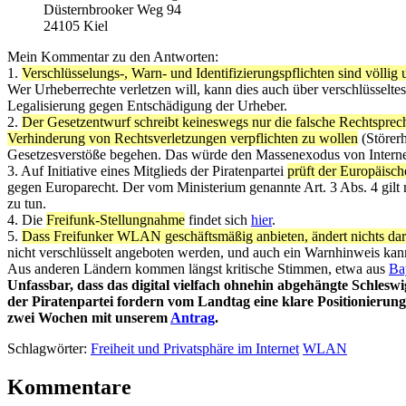
Düsternbrooker Weg 94
24105 Kiel
Mein Kommentar zu den Antworten:
1.
Verschlüsselungs-, Warn- und Identifizierungspflichten sind völl
Wer Urheberrechte verletzen will, kann dies auch über verschlüsselt
Legalisierung gegen Entschädigung der Urheber.
2.
Der Gesetzentwurf schreibt keineswegs nur die falsche Rechtsprec
Verhinderung von Rechtsverletzungen verpflichten zu wollen
(Störerh
Gesetzesverstöße begehen. Das würde den Massenexodus von Interneta
3. Auf Initiative eines Mitglieds der Piratenpartei
prüft der Europäisc
gegen Europarecht. Der vom Ministerium genannte Art. 3 Abs. 4 gilt 
zu tun.
4. Die
Freifunk-Stellungnahme
findet sich
hier
.
5.
Dass Freifunker WLAN geschäftsmäßig anbieten, ändert nichts dara
nicht verschlüsselt angeboten werden, und auch ein Warnhinweis kann
Aus anderen Ländern kommen längst kritische Stimmen, etwa aus
Ba
Unfassbar, dass das digital vielfach ohnehin abgehängte Schleswi
der Piratenpartei fordern vom Landtag eine klare Positionierun
zwei Wochen mit unserem
Antrag
.
Schlagwörter:
Freiheit und Privatsphäre im Internet
WLAN
Kommentare