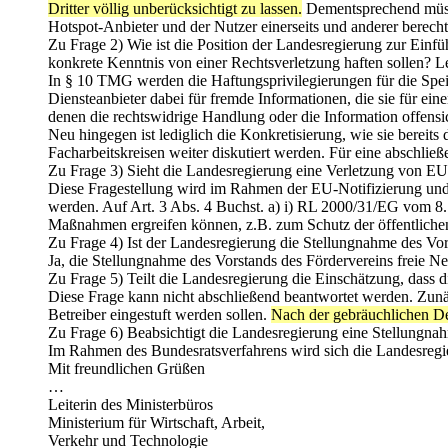
Dritter völlig unberücksichtigt zu lassen.
Dementsprechend müss
Hotspot-Anbieter und der Nutzer einerseits und anderer berechti
Zu Frage 2) Wie ist die Position der Landesregierung zur Einf
konkrete Kenntnis von einer Rechtsverletzung haften sollen? L
In § 10 TMG werden die Haftungsprivilegierungen für die Speic
Diensteanbieter dabei für fremde Informationen, die sie für ei
denen die rechtswidrige Handlung oder die Information offensich
Neu hingegen ist lediglich die Konkretisierung, wie sie bereit
Facharbeitskreisen weiter diskutiert werden. Für eine abschlie
Zu Frage 3) Sieht die Landesregierung eine Verletzung von E
Diese Fragestellung wird im Rahmen der EU-Notifizierung und 
werden. Auf Art. 3 Abs. 4 Buchst. a) i) RL 2000/31/EG vom 8.
Maßnahmen ergreifen können, z.B. zum Schutz der öffentlichen
Zu Frage 4) Ist der Landesregierung die Stellungnahme des Vor
Ja, die Stellungnahme des Vorstands des Fördervereins freie
Zu Frage 5) Teilt die Landesregierung die Einschätzung, dass d
Diese Frage kann nicht abschließend beantwortet werden. Zunäc
Betreiber eingestuft werden sollen.
Nach der gebräuchlichen Def
Zu Frage 6) Beabsichtigt die Landesregierung eine Stellung
Im Rahmen des Bundesratsverfahrens wird sich die Landesregie
Mit freundlichen Grüßen
…
Leiterin des Ministerbüros
Ministerium für Wirtschaft, Arbeit,
Verkehr und Technologie