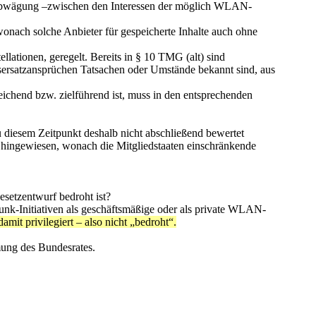
bwägung –zwischen den Interessen der möglich WLAN-
onach solche Anbieter für gespeicherte Inhalte auch ohne
ationen, geregelt. Bereits in § 10 TMG (alt) sind
ensersatzansprüchen Tatsachen oder Umstände bekannt sind, aus
reichend bzw. zielführend ist, muss in den entsprechenden
 diesem Zeitpunkt deshalb nicht abschließend bewertet
 hingewiesen, wonach die Mitgliedstaaten einschränkende
esetzentwurf bedroht ist?
unk-Initiativen als geschäftsmäßige oder als private WLAN-
it privilegiert – also nicht „bedroht“.
mung des Bundesrates.