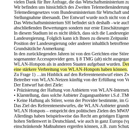
vielen Dank für Ihre Anfrage, die das Wirtschaftsministerium
Wir befinden uns hinsichtlich des Zweiten Telemedienänderung
Telemediengesetzes vom Bundesministerium für Wirtschaft und E
Stellungnahme übersandt. Der Entwurf wurde noch nicht von d
Das Wirtschaftsministerium SH befindet sich deshalb –wie auc
abschließenden Bewertungen sondern nur erste Einschätzungen
In diesem Stadium ist es nicht üblich, dass sich die Landesre
Landesregierung. Folglich kann ich Ihnen zu diesem Zeitpunkt a
Position der Landesregierung oder anderer inhaltlich betroffene
Grundsätzliche Anmerkung:
In den zurückliegenden Jahren ist von den Gerichten eine Stör
sogenannter Accessprovider gem. § 8 TMG (alt) nicht ausgegang
WLAN-Hotspots als in anderen Staaten aufgebaut wurden.
Der
eine stärkere Verbreitung von WLAN-Hotspots haben können.
Zu Frage 1) …im Hinblick auf den Referentenentwurf eines Zwe
Betreiber von WLAN-Netzen künftig von der Erfüllung von Vers
Der Entwurf hat drei Ziele:
• Präzisierung der Haftung von Anbietern von WLAN-Interne
• Klarstellung, dass solche Anbieter Zugangsanbieter i.S.d .T
• Keine Haftung als Störer, wenn der Provider bestimmte, im Ge
Das Ziel des Referentenentwurfes, die WLAN-Anbieter grundsätz
WLAN Hotspots – entspricht den politischen Zielen des MWAVT
Allerdings haben beispielsweise das Recht am geistigen Eige
hohen Stellenwert in Deutschland, wie auch in ganz Europa (v
einschränkende Maßnahmen ergreifen können, z.B. zum Schutz 