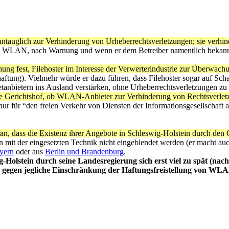
ig untauglich zur Verhinderung von Urheberrechtsverletzungen; sie ver
es WLAN, nach Warnung und wenn er dem Betreiber namentlich bekannt is
hung fest, Filehoster im Interesse der Verwerterindustrie zur Überwac
aftung). Vielmehr würde er dazu führen, dass Filehoster sogar auf Scha
nbietern ins Ausland verstärken, ohne Urheberrechtsverletzungen zu 
he Gerichtshof, ob WLAN-Anbieter zur Verhinderung von Rechtsverletz
nur für “den freien Verkehr von Diensten der Informationsgesellschaf
n, dass die Existenz ihrer Angebote in Schleswig-Holstein durch den G
 mit der eingesetzten Technik nicht eingeblendet werden (er macht auc
yern
oder aus
Berlin und Brandenburg
.
g-Holstein durch seine Landesregierung sich erst viel zu spät (nac
g gegen jegliche Einschränkung der Haftungsfreistellung von WLA