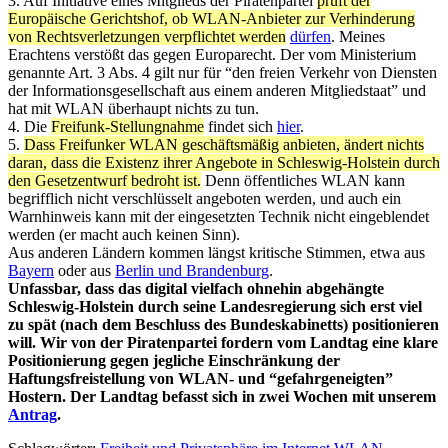
3. Auf Initiative eines Mitglieds der Piratenpartei
prüft der
Europäische Gerichtshof, ob WLAN-Anbieter zur Verhinderung
von Rechtsverletzungen verpflichtet werden
dürfen
. Meines
Erachtens verstößt das gegen Europarecht. Der vom Ministerium
genannte Art. 3 Abs. 4 gilt nur für “den freien Verkehr von Diensten
der Informationsgesellschaft aus einem anderen Mitgliedstaat” und
hat mit WLAN überhaupt nichts zu tun.
4. Die
Freifunk-Stellungnahme
findet sich
hier
.
5.
Dass Freifunker WLAN geschäftsmäßig anbieten, ändert nichts
daran, dass die Existenz ihrer Angebote in Schleswig-Holstein durch
den Gesetzentwurf bedroht ist.
Denn öffentliches WLAN kann
begrifflich nicht verschlüsselt angeboten werden, und auch ein
Warnhinweis kann mit der eingesetzten Technik nicht eingeblendet
werden (er macht auch keinen Sinn).
Aus anderen Ländern kommen längst kritische Stimmen, etwa aus
Bayern
oder aus
Berlin und Brandenburg
.
Unfassbar, dass das digital vielfach ohnehin abgehängte
Schleswig-Holstein durch seine Landesregierung sich erst viel
zu spät (nach dem Beschluss des Bundeskabinetts) positionieren
will. Wir von der Piratenpartei fordern vom Landtag eine klare
Positionierung gegen jegliche Einschränkung der
Haftungsfreistellung von WLAN- und “gefahrgeneigten”
Hostern. Der Landtag befasst sich in zwei Wochen mit unserem
Antrag
.