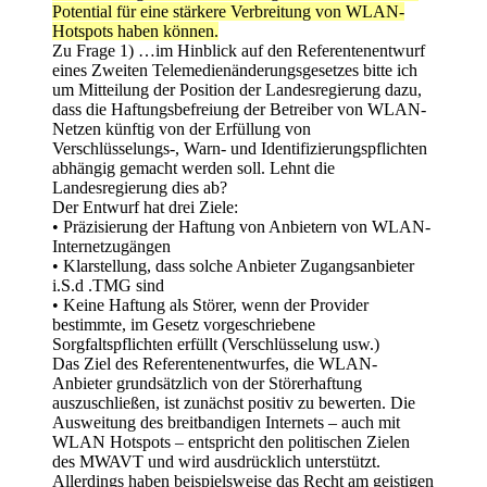
Potential für eine stärkere Verbreitung von WLAN-
Hotspots haben können.
Zu Frage 1) …im Hinblick auf den Referentenentwurf
eines Zweiten Telemedienänderungsgesetzes bitte ich
um Mitteilung der Position der Landesregierung dazu,
dass die Haftungsbefreiung der Betreiber von WLAN-
Netzen künftig von der Erfüllung von
Verschlüsselungs-, Warn- und Identifizierungspflichten
abhängig gemacht werden soll. Lehnt die
Landesregierung dies ab?
Der Entwurf hat drei Ziele:
• Präzisierung der Haftung von Anbietern von WLAN-
Internetzugängen
• Klarstellung, dass solche Anbieter Zugangsanbieter
i.S.d .TMG sind
• Keine Haftung als Störer, wenn der Provider
bestimmte, im Gesetz vorgeschriebene
Sorgfaltspflichten erfüllt (Verschlüsselung usw.)
Das Ziel des Referentenentwurfes, die WLAN-
Anbieter grundsätzlich von der Störerhaftung
auszuschließen, ist zunächst positiv zu bewerten. Die
Ausweitung des breitbandigen Internets – auch mit
WLAN Hotspots – entspricht den politischen Zielen
des MWAVT und wird ausdrücklich unterstützt.
Allerdings haben beispielsweise das Recht am geistigen