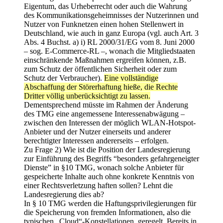
Eigentum, das Urheberrecht oder auch die Wahrung
des Kommunikationsgeheimnisses der Nutzerinnen und
Nutzer von Funknetzen einen hohen Stellenwert in
Deutschland, wie auch in ganz Europa (vgl. auch Art. 3
Abs. 4 Buchst. a) i) RL 2000/31/EG vom 8. Juni 2000
– sog. E-Commerce-RL –, wonach die Mitgliedstaaten
einschränkende Maßnahmen ergreifen können, z.B.
zum Schutz der öffentlichen Sicherheit oder zum
Schutz der Verbraucher).
Eine vollständige
Abschaffung der Störerhaftung hieße, die Rechte
Dritter völlig unberücksichtigt zu lassen.
Dementsprechend müsste im Rahmen der Änderung
des TMG eine angemessene Interessenabwägung –
zwischen den Interessen der möglich WLAN-Hotspot-
Anbieter und der Nutzer einerseits und anderer
berechtigter Interessen andererseits – erfolgen.
Zu Frage 2) Wie ist die Position der Landesregierung
zur Einführung des Begriffs “besonders gefahrgeneigter
Dienste” in §10 TMG, wonach solche Anbieter für
gespeicherte Inhalte auch ohne konkrete Kenntnis von
einer Rechtsverletzung haften sollen? Lehnt die
Landesregierung dies ab?
In § 10 TMG werden die Haftungsprivilegierungen für
die Speicherung von fremden Informationen, also die
typischen „Cloud“-Konstellationen, geregelt. Bereits in