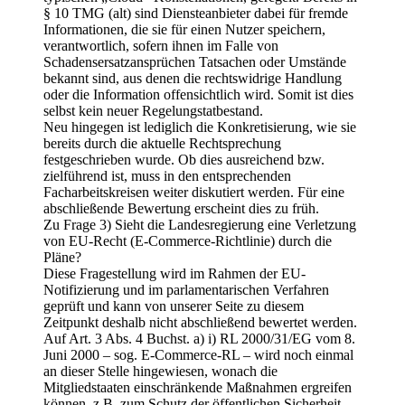
§ 10 TMG (alt) sind Diensteanbieter dabei für fremde
Informationen, die sie für einen Nutzer speichern,
verantwortlich, sofern ihnen im Falle von
Schadensersatzansprüchen Tatsachen oder Umstände
bekannt sind, aus denen die rechtswidrige Handlung
oder die Information offensichtlich wird. Somit ist dies
selbst kein neuer Regelungstatbestand.
Neu hingegen ist lediglich die Konkretisierung, wie sie
bereits durch die aktuelle Rechtsprechung
festgeschrieben wurde. Ob dies ausreichend bzw.
zielführend ist, muss in den entsprechenden
Facharbeitskreisen weiter diskutiert werden. Für eine
abschließende Bewertung erscheint dies zu früh.
Zu Frage 3) Sieht die Landesregierung eine Verletzung
von EU-Recht (E-Commerce-Richtlinie) durch die
Pläne?
Diese Fragestellung wird im Rahmen der EU-
Notifizierung und im parlamentarischen Verfahren
geprüft und kann von unserer Seite zu diesem
Zeitpunkt deshalb nicht abschließend bewertet werden.
Auf Art. 3 Abs. 4 Buchst. a) i) RL 2000/31/EG vom 8.
Juni 2000 – sog. E-Commerce-RL – wird noch einmal
an dieser Stelle hingewiesen, wonach die
Mitgliedstaaten einschränkende Maßnahmen ergreifen
können, z.B. zum Schutz der öffentlichen Sicherheit