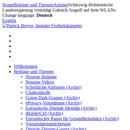
Zum
Home
Beiträge und Themen
Anträge
Schleswig-Holsteinische
Inhalt
Landesregierung verteidigt Gabriels Angriff auf freie WLANs
springen
Change language:
Deutsch
English
Willkommen
Beiträge und Themen
Neueste Beiträge
Neueste Videos
Schriftliche Anfragen (Archiv)
Chatkontrolle
Going Dark-Gruppe (Archiv)
ePrivacy-Verordnung (Archiv)
Europäische Digitale Identität (Archiv)
iBorderCtrl (Archiv)
Europäischer Raum für Gesundheitsdaten (Archiv)
Vorratsdatenspeicherung
Digitale-Dienste-Gesetz (Archiv)