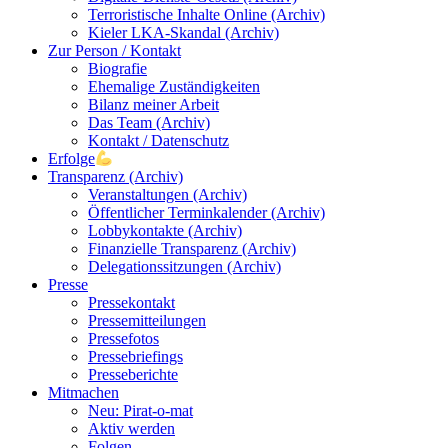
Terroristische Inhalte Online (Archiv)
Kieler LKA-Skandal (Archiv)
Zur Person / Kontakt
Biografie
Ehemalige Zuständigkeiten
Bilanz meiner Arbeit
Das Team (Archiv)
Kontakt / Datenschutz
Erfolge
Transparenz (Archiv)
Veranstaltungen (Archiv)
Öffentlicher Terminkalender (Archiv)
Lobbykontakte (Archiv)
Finanzielle Transparenz (Archiv)
Delegationssitzungen (Archiv)
Presse
Pressekontakt
Pressemitteilungen
Pressefotos
Pressebriefings
Presseberichte
Mitmachen
Neu: Pirat-o-mat
Aktiv werden
Folgen