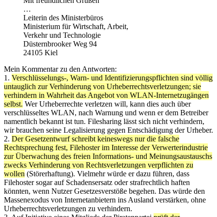
Mit freundlichen Grüßen
…
Leiterin des Ministerbüros
Ministerium für Wirtschaft, Arbeit,
Verkehr und Technologie
Düsternbrooker Weg 94
24105 Kiel
Mein Kommentar zu den Antworten:
1.
Verschlüsselungs-, Warn- und Identifizierungspflichten sind völlig
untauglich zur Verhinderung von Urheberrechtsverletzungen; sie
verhindern in Wahrheit das Angebot von WLAN-Internetzugängen
selbst.
Wer Urheberrechte verletzen will, kann dies auch über
verschlüsseltes WLAN, nach Warnung und wenn er dem Betreiber
namentlich bekannt ist tun. Filesharing lässt sich nicht verhindern,
wir brauchen seine Legalisierung gegen Entschädigung der Urheber.
2.
Der Gesetzentwurf schreibt keineswegs nur die falsche
Rechtsprechung fest, Filehoster im Interesse der Verwerterindustrie
zur Überwachung des freien Informations- und Meinungsaustauschs
zwecks Verhinderung von Rechtsverletzungen verpflichten zu
wollen
(Störerhaftung). Vielmehr würde er dazu führen, dass
Filehoster sogar auf Schadensersatz oder strafrechtlich haften
könnten, wenn Nutzer Gesetzesverstöße begehen. Das würde den
Massenexodus von Internetanbietern ins Ausland verstärken, ohne
Urheberrechtsverletzungen zu verhindern.