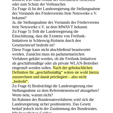
oder zum Schutz der Verbraucher.
Zu Frage 4) Ist der Landesregierung die Stellungnahme
des Vorstands des Fördervereins freie Netzwerke e.V.
bekannt?
Ja, die Stellungnahme des Vorstands des Fördervereins
freie Netzwerke e.V. ist dem MWAVT bekannt.
Zu Frage 5) Teilt die Landesregierung die
Einschätzung, dass die Existenz von Freifunk-
Initiativen in Schleswig-Holstein durch den
Gesetzentwurf bedroht ist?
Diese Frage kann nicht abschließend beantwortet
werden. Zunächst muss im parlamentarischen
Verfahren geklärt werden, ob die Freifunk-Initiativen
als geschäftsmäßige oder als private WLAN-Betreiber
eingestuft werden sollen.
Nach der gebräuchlichen
Definition für „geschäftsmäßig“ wären sie wohl hierzu
zuzurechnen und damit privilegiert – also nicht
„bedroht“.
Zu Frage 6) Beabsichtigt die Landesregierung eine
Stellungnahme zu dem Referentenentwurf abzugeben?
Wenn nein, warum nicht?
Im Rahmen des Bundesratsverfahrens wird sich die
Landesregierung sicher positionieren. Das Gesetz
bedarf jedoch nicht der Zustimmung des Bundesrates.