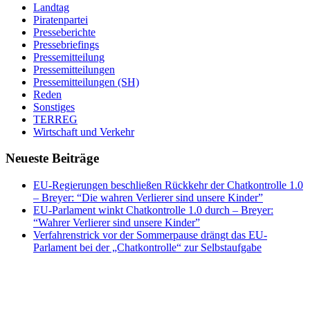
Landtag
Piratenpartei
Presseberichte
Pressebriefings
Pressemitteilung
Pressemitteilungen
Pressemitteilungen (SH)
Reden
Sonstiges
TERREG
Wirtschaft und Verkehr
Neueste Beiträge
EU-Regierungen beschließen Rückkehr der Chatkontrolle 1.0
– Breyer: “Die wahren Verlierer sind unsere Kinder”
EU-Parlament winkt Chatkontrolle 1.0 durch – Breyer:
“Wahrer Verlierer sind unsere Kinder”
Verfahrenstrick vor der Sommerpause drängt das EU-
Parlament bei der „Chatkontrolle“ zur Selbstaufgabe