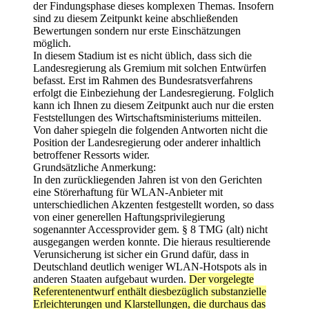
der Findungsphase dieses komplexen Themas. Insofern
sind zu diesem Zeitpunkt keine abschließenden
Bewertungen sondern nur erste Einschätzungen
möglich.
In diesem Stadium ist es nicht üblich, dass sich die
Landesregierung als Gremium mit solchen Entwürfen
befasst. Erst im Rahmen des Bundesratsverfahrens
erfolgt die Einbeziehung der Landesregierung. Folglich
kann ich Ihnen zu diesem Zeitpunkt auch nur die ersten
Feststellungen des Wirtschaftsministeriums mitteilen.
Von daher spiegeln die folgenden Antworten nicht die
Position der Landesregierung oder anderer inhaltlich
betroffener Ressorts wider.
Grundsätzliche Anmerkung:
In den zurückliegenden Jahren ist von den Gerichten
eine Störerhaftung für WLAN-Anbieter mit
unterschiedlichen Akzenten festgestellt worden, so dass
von einer generellen Haftungsprivilegierung
sogenannter Accessprovider gem. § 8 TMG (alt) nicht
ausgegangen werden konnte. Die hieraus resultierende
Verunsicherung ist sicher ein Grund dafür, dass in
Deutschland deutlich weniger WLAN-Hotspots als in
anderen Staaten aufgebaut wurden.
Der vorgelegte
Referentenentwurf enthält diesbezüglich substanzielle
Erleichterungen und Klarstellungen, die durchaus das