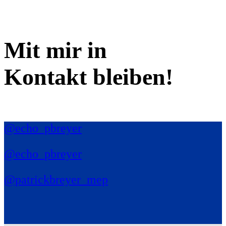
Mit mir in
Kontakt bleiben!
@echo_pbreyer
@echo_pbreyer
@patrickbreyer_mep