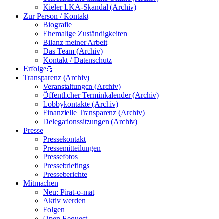
Kieler LKA-Skandal (Archiv)
Zur Person / Kontakt
Biografie
Ehemalige Zuständigkeiten
Bilanz meiner Arbeit
Das Team (Archiv)
Kontakt / Datenschutz
Erfolge💪
Transparenz (Archiv)
Veranstaltungen (Archiv)
Öffentlicher Terminkalender (Archiv)
Lobbykontakte (Archiv)
Finanzielle Transparenz (Archiv)
Delegationssitzungen (Archiv)
Presse
Pressekontakt
Pressemitteilungen
Pressefotos
Pressebriefings
Presseberichte
Mitmachen
Neu: Pirat-o-mat
Aktiv werden
Folgen
Open Request