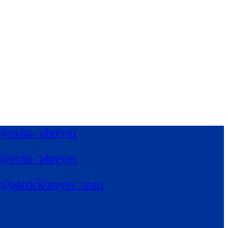
@echo_pbreyer
@echo_pbreyer
@patrickbreyer_mep