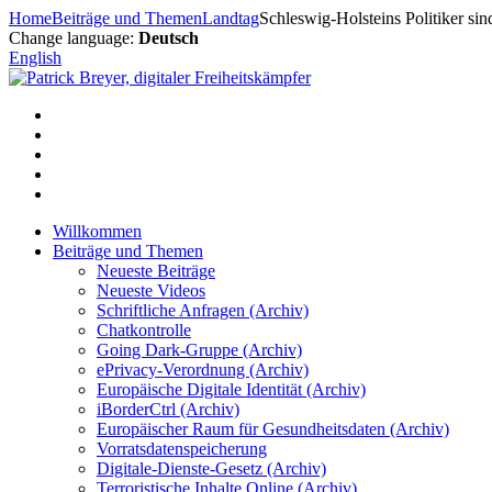
Zum
Home
Beiträge und Themen
Landtag
Schleswig-Holsteins Politiker si
Inhalt
Change language:
Deutsch
springen
English
Willkommen
Beiträge und Themen
Neueste Beiträge
Neueste Videos
Schriftliche Anfragen (Archiv)
Chatkontrolle
Going Dark-Gruppe (Archiv)
ePrivacy-Verordnung (Archiv)
Europäische Digitale Identität (Archiv)
iBorderCtrl (Archiv)
Europäischer Raum für Gesundheitsdaten (Archiv)
Vorratsdatenspeicherung
Digitale-Dienste-Gesetz (Archiv)
Terroristische Inhalte Online (Archiv)