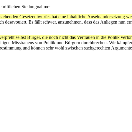
hriftlichen Stellungnahme:
stehenden Gesetzentwurfes hat eine inhaltliche Auseinandersetzung we
h desavouiert. Es fällt schwer, anzunehmen, dass das Anliegen nun erns
prellt selbst Bürger, die noch nicht das Vertrauen in die Politik verlo
tigen Misstrauens von Politik und Bürgern durchbrechen. Wir kämpfen
itbestimmung und können sehr wohl zwischen sachgerechten Argumente