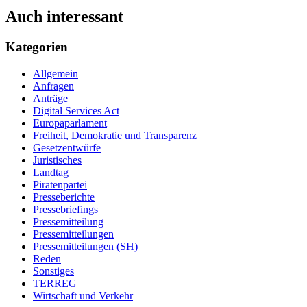
Auch interessant
Kategorien
Allgemein
Anfragen
Anträge
Digital Services Act
Europaparlament
Freiheit, Demokratie und Transparenz
Gesetzentwürfe
Juristisches
Landtag
Piratenpartei
Presseberichte
Pressebriefings
Pressemitteilung
Pressemitteilungen
Pressemitteilungen (SH)
Reden
Sonstiges
TERREG
Wirtschaft und Verkehr