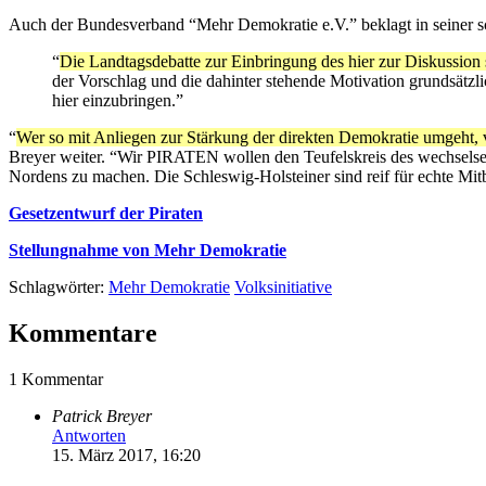
Auch der Bundesverband “Mehr Demokratie e.V.” beklagt in seiner sc
“
Die Landtagsdebatte zur Einbringung des hier zur Diskussion 
der Vorschlag und die dahinter stehende Motivation grundsätzlic
hier einzubringen.”
“
Wer so mit Anliegen zur Stärkung der direkten Demokratie umgeht, ver
Breyer weiter. “Wir PIRATEN wollen den Teufelskreis des wechselsei
Nordens zu machen. Die Schleswig-Holsteiner sind reif für echte M
Gesetzentwurf der Piraten
Stellungnahme von Mehr Demokratie
Schlagwörter:
Mehr Demokratie
Volksinitiative
Kommentare
1 Kommentar
Patrick Breyer
Antworten
15. März 2017, 16:20