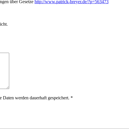
mungen über Gesetze
http://www.patrick-breyer.de/?p=563473
icht.
 Daten werden dauerhaft gespeichert.
*