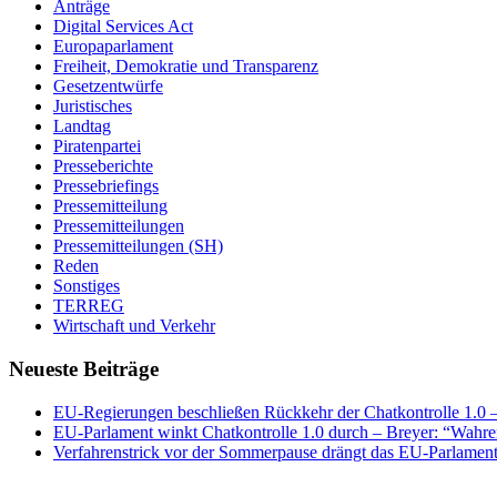
Anträge
Digital Services Act
Europaparlament
Freiheit, Demokratie und Transparenz
Gesetzentwürfe
Juristisches
Landtag
Piratenpartei
Presseberichte
Pressebriefings
Pressemitteilung
Pressemitteilungen
Pressemitteilungen (SH)
Reden
Sonstiges
TERREG
Wirtschaft und Verkehr
Neueste Beiträge
EU-Regierungen beschließen Rückkehr der Chatkontrolle 1.0 – 
EU-Parlament winkt Chatkontrolle 1.0 durch – Breyer: “Wahrer
Verfahrenstrick vor der Sommerpause drängt das EU-Parlament 