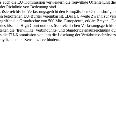
ls auch die EU-Kommission verweigern die freiwillige Offenlegung diese
er Richtlinie von Bedeutung sind.
 österreichische Verfassungsgericht den Europäischen Gerichtshof gebe
en betroffenen EU-Bürger vereinbar ist. „Der EU-weite Zwang zur verda
griff in die Grundrechte von 500 Mio. Europäern“, erklärt Breyer. „De
 des irischen High Court und des österreichischen Verfassungsgerichtsho
gen die ‘freiwillige’ Verbindungs- und Standortdatenaufzeichnung du
 als die EU-Kommission von ihm die Löschung der Verfahrensschriftsätz
gelt, um eine Zensur zu verhindern.