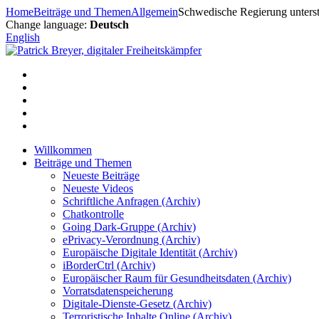
Zum
Home
Beiträge und Themen
Allgemein
Schwedische Regierung unters
Inhalt
Change language:
Deutsch
springen
English
Willkommen
Beiträge und Themen
Neueste Beiträge
Neueste Videos
Schriftliche Anfragen (Archiv)
Chatkontrolle
Going Dark-Gruppe (Archiv)
ePrivacy-Verordnung (Archiv)
Europäische Digitale Identität (Archiv)
iBorderCtrl (Archiv)
Europäischer Raum für Gesundheitsdaten (Archiv)
Vorratsdatenspeicherung
Digitale-Dienste-Gesetz (Archiv)
Terroristische Inhalte Online (Archiv)