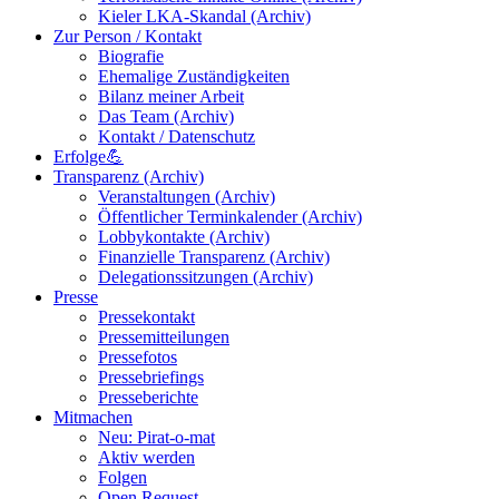
Kieler LKA-Skandal (Archiv)
Zur Person / Kontakt
Biografie
Ehemalige Zuständigkeiten
Bilanz meiner Arbeit
Das Team (Archiv)
Kontakt / Datenschutz
Erfolge💪
Transparenz (Archiv)
Veranstaltungen (Archiv)
Öffentlicher Terminkalender (Archiv)
Lobbykontakte (Archiv)
Finanzielle Transparenz (Archiv)
Delegationssitzungen (Archiv)
Presse
Pressekontakt
Pressemitteilungen
Pressefotos
Pressebriefings
Presseberichte
Mitmachen
Neu: Pirat-o-mat
Aktiv werden
Folgen
Open Request