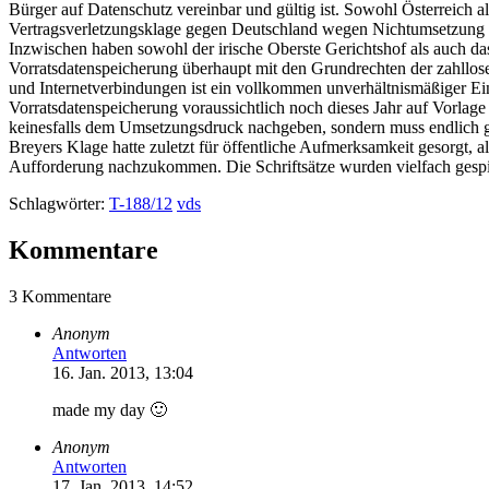
Bürger auf Datenschutz vereinbar und gültig ist. Sowohl Österreich a
Vertragsverletzungsklage gegen Deutschland wegen Nichtumsetzung d
Inzwischen haben sowohl der irische Oberste Gerichtshof als auch das
Vorratsdatenspeicherung überhaupt mit den Grundrechten der zahllos
und Internetverbindungen ist ein vollkommen unverhältnismäßiger Ein
Vorratsdatenspeicherung voraussichtlich noch dieses Jahr auf Vorlage
keinesfalls dem Umsetzungsdruck nachgeben, sondern muss endlich ge
Breyers Klage hatte zuletzt für öffentliche Aufmerksamkeit gesorgt,
Aufforderung nachzukommen. Die Schriftsätze wurden vielfach gespie
Schlagwörter:
T-188/12
vds
Kommentare
3 Kommentare
Anonym
Antworten
16. Jan. 2013, 13:04
made my day 🙂
Anonym
Antworten
17. Jan. 2013, 14:52