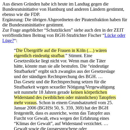
Aus diesen Gründen habe ich heute im Landtag gegen die
Bundesratsinitiative von Hamburg und anderen Ländern gestimmt,
ebenso wie die FDP.
Ergänzung: Die übrigen Abgeordneten der Piratenfraktion haben für
die Bundesratsinitiative gestimmt.
Zur Frage angeblicher “Schutzlücken” siehe auch den in der ZEIT
veröffentlichten Beitrag von BGH-Strafrichter Fischer “
Lücke oder
Lüge?
“:
“
Die Übergriffe auf die Frauen in Köln (…) wären
eigentlich eindeutig strafbar
.” Stimmt. Eine
Gesetzeslücke liegt nicht vor. Wenn man die Täter
hätte, könnte man sie alle bestrafen. Die “eindeutige
Strafbarkeit” ergibt sich zwanglos aus der Gesetzeslage
und der ständigen Rechtsprechung des BGH. …
Das Gesetz und die Rechtsprechung setzen für die
Strafbarkeit wegen sexueller Nötigung/Vergewaltigung
seit nunmehr 18 Jahren gerade
keinen körperlichen
Widerstand des (weiblichen oder männlichen) Tatopfers
mehr voraus
. Schon in einem Grundsatzurteil vom 25.
Januar 2006 (BGHSt 50, S. 359, 369) hat der BGH
festgestellt, dass es ausreiche, wenn das Tatopfer aus
Furcht vor Gewalt, etwa wegen der Erfahrung eines
“Klimas der Gewalt”, auf Widerstand verzichtet. …
Gewalt sowie die (ausgesprochene oder