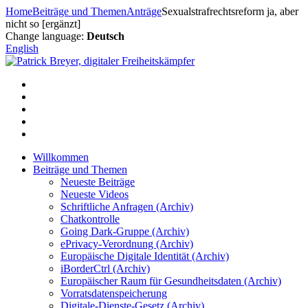
Zum
Home
Beiträge und Themen
Anträge
Sexualstrafrechtsreform ja, aber
Inhalt
nicht so [ergänzt]
springen
Change language:
Deutsch
English
Willkommen
Beiträge und Themen
Neueste Beiträge
Neueste Videos
Schriftliche Anfragen (Archiv)
Chatkontrolle
Going Dark-Gruppe (Archiv)
ePrivacy-Verordnung (Archiv)
Europäische Digitale Identität (Archiv)
iBorderCtrl (Archiv)
Europäischer Raum für Gesundheitsdaten (Archiv)
Vorratsdatenspeicherung
Digitale-Dienste-Gesetz (Archiv)