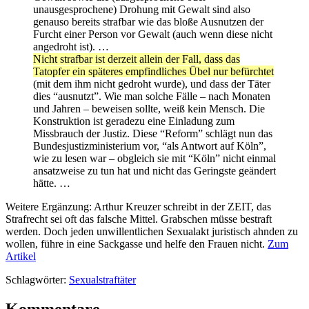
unausgesprochene) Drohung mit Gewalt sind also
genauso bereits strafbar wie das bloße Ausnutzen der
Furcht einer Person vor Gewalt (auch wenn diese nicht
angedroht ist). …
Nicht strafbar ist derzeit allein der Fall, dass das
Tatopfer ein späteres empfindliches Übel nur befürchtet
(mit dem ihm nicht gedroht wurde), und dass der Täter
dies “ausnutzt”. Wie man solche Fälle – nach Monaten
und Jahren – beweisen sollte, weiß kein Mensch. Die
Konstruktion ist geradezu eine Einladung zum
Missbrauch der Justiz. Diese “Reform” schlägt nun das
Bundesjustizministerium vor, “als Antwort auf Köln”,
wie zu lesen war – obgleich sie mit “Köln” nicht einmal
ansatzweise zu tun hat und nicht das Geringste geändert
hätte. …
Weitere Ergänzung: Arthur Kreuzer schreibt in der ZEIT, das
Strafrecht sei oft das falsche Mittel. Grabschen müsse bestraft
werden. Doch jeden unwillentlichen Sexualakt juristisch ahnden zu
wollen, führe in eine Sackgasse und helfe den Frauen nicht.
Zum
Artikel
Schlagwörter:
Sexualstraftäter
Kommentare