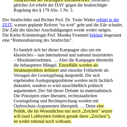
gleicher Art erhebt der DAV gegen die beabsichtigte
Regelung des § 179 Abs. 1 Nr. 3.
Der Strafrechtler und Richter Prof. Dr. Tonio Walter
erklärt in der
ZEIT
, warum geplante Reform “zu weit” geht und die Eile schadet.
Die Zahl der falscher Anschuldigungen werde weiter steigen.
Die Kieler Kriminologin Prof. Monika Frommel
beklagt
insgesamt
eine “Remoralisierung des Strafrechts”.
Es handelt sich bei dieser Kampagne also um ein
klassisches – nun international und national inszeniertes
– Moralunternehmen. … Aber die Kampagne übertreibt
die behaupteten Mängel.
Einzelfälle werden als
Strukturproblem definiert
und einzelne Fehlurteile als
Versagen der Gesetzgebung dargestellt. Die sich
ergebenden Auslegungsprobleme werden nicht fachlich
diskutiert, sondern es wird ausschließlich politisch
argumentiert. Der Stil dieser Debatte ist maternalistisch.
Die Prinzipien einer liberalen, rechtsstaatlichen
Gesetzgebung und Rechtsprechung werden mit
Opferschutz-Argumenten überspielt. … Denn
eine
Politik, die im Wesentlichen nur noch „Zeichen” setzen
will (und Lobbyisten fordern gerade diese „Zeichen”),
ist weder rational noch wirksam.