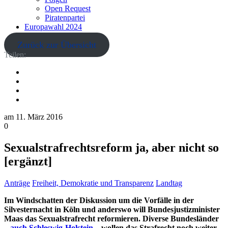
Open Request
Piratenpartei
Europawahl 2024
Zurück zur Übersicht
Teilen:
am
11. März 2016
0
Sexualstrafrechtsreform ja, aber nicht so
[ergänzt]
Anträge
Freiheit, Demokratie und Transparenz
Landtag
Im Windschatten der Diskussion um die Vorfälle in der
Silvesternacht in Köln und anderswo will Bundesjustizminister
Maas das Sexualstrafrecht reformieren. Diverse Bundesländer
–
auch Schleswig-Holstein
– wollen das Strafrecht noch weiter