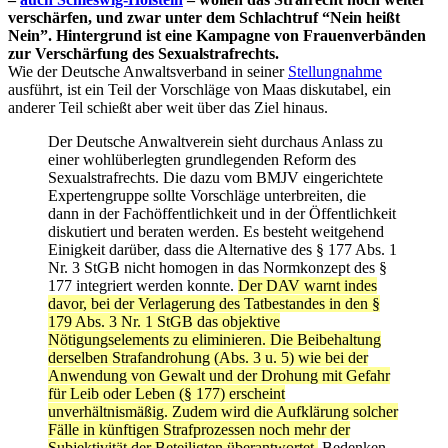
verschärfen, und zwar unter dem Schlachtruf “Nein heißt
Nein”. Hintergrund ist eine Kampagne von Frauenverbänden
zur Verschärfung des Sexualstrafrechts.
Wie der Deutsche Anwaltsverband in seiner
Stellungnahme
ausführt, ist ein Teil der Vorschläge von Maas diskutabel, ein
anderer Teil schießt aber weit über das Ziel hinaus.
Der Deutsche Anwaltverein sieht durchaus Anlass zu
einer wohlüberlegten grundlegenden Reform des
Sexualstrafrechts. Die dazu vom BMJV eingerichtete
Expertengruppe sollte Vorschläge unterbreiten, die
dann in der Fachöffentlichkeit und in der Öffentlichkeit
diskutiert und beraten werden. Es besteht weitgehend
Einigkeit darüber, dass die Alternative des § 177 Abs. 1
Nr. 3 StGB nicht homogen in das Normkonzept des §
177 integriert werden konnte.
Der DAV warnt indes
davor, bei der Verlagerung des Tatbestandes in den §
179 Abs. 3 Nr. 1 StGB das objektive
Nötigungselements zu eliminieren. Die Beibehaltung
derselben Strafandrohung (Abs. 3 u. 5) wie bei der
Anwendung von Gewalt und der Drohung mit Gefahr
für Leib oder Leben (§ 177) erscheint
unverhältnismäßig. Zudem wird die Aufklärung solcher
Fälle in künftigen Strafprozessen noch mehr der
Subjektivität der Beteiligten überantwortet.
Bedenken