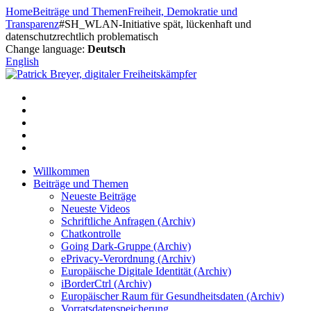
Zum
Home
Beiträge und Themen
Freiheit, Demokratie und
Inhalt
Transparenz
#SH_WLAN-Initiative spät, lückenhaft und
springen
datenschutzrechtlich problematisch
Change language:
Deutsch
English
Willkommen
Beiträge und Themen
Neueste Beiträge
Neueste Videos
Schriftliche Anfragen (Archiv)
Chatkontrolle
Going Dark-Gruppe (Archiv)
ePrivacy-Verordnung (Archiv)
Europäische Digitale Identität (Archiv)
iBorderCtrl (Archiv)
Europäischer Raum für Gesundheitsdaten (Archiv)
Vorratsdatenspeicherung