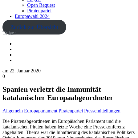
Open Request
Piratenpartei
Europawahl 2024
Zurück zur Übersicht
Teilen:
am
22. Januar 2020
0
Spanien verletzt die Immunität
katalanischer Europaabgeordneter
Allgemein
Europaparlament
Piratenpartei
Pressemitteilungen
Die Piratenabgeordneten im Europäischen Parlament und die
katalanischen Piraten haben letzte Woche eine Pressekonferenz
abgehalten. Thema war die Inhaftierung des katalanischen Politikers
Oriolo Junqueras, der 2019 zum Abgeordneten des Europäischen