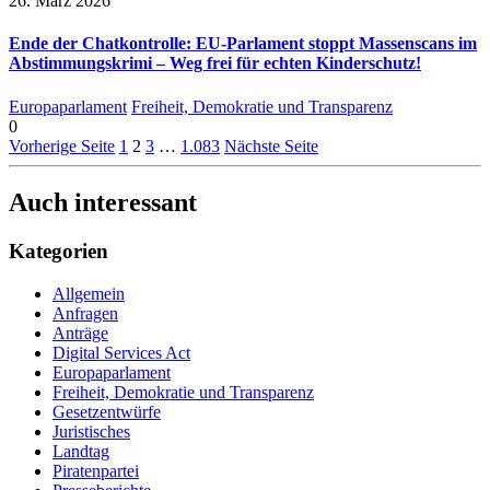
26. März 2026
Ende der Chatkontrolle: EU-Parlament stoppt Massenscans im
Abstimmungskrimi – Weg frei für echten Kinderschutz!
Europaparlament
Freiheit, Demokratie und Transparenz
0
Vorherige Seite
1
2
3
…
1.083
Nächste Seite
Auch interessant
Kategorien
Allgemein
Anfragen
Anträge
Digital Services Act
Europaparlament
Freiheit, Demokratie und Transparenz
Gesetzentwürfe
Juristisches
Landtag
Piratenpartei