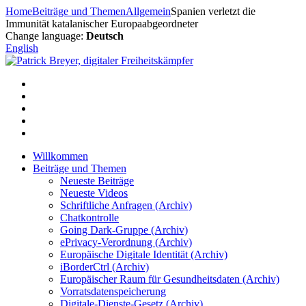
Zum
Home
Beiträge und Themen
Allgemein
Spanien verletzt die
Inhalt
Immunität katalanischer Europaabgeordneter
springen
Change language:
Deutsch
English
Willkommen
Beiträge und Themen
Neueste Beiträge
Neueste Videos
Schriftliche Anfragen (Archiv)
Chatkontrolle
Going Dark-Gruppe (Archiv)
ePrivacy-Verordnung (Archiv)
Europäische Digitale Identität (Archiv)
iBorderCtrl (Archiv)
Europäischer Raum für Gesundheitsdaten (Archiv)
Vorratsdatenspeicherung
Digitale-Dienste-Gesetz (Archiv)