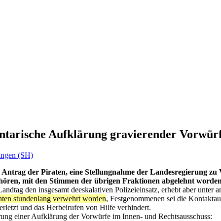
tarische Aufklärung gravierender Vorwürf
lungen (SH)
er Antrag der Piraten, eine Stellungnahme der Landesregierung z
ören, mit den Stimmen der übrigen Fraktionen abgelehnt worden
andtag den insgesamt deeskalativen Polizeieinsatz, erhebt aber unter 
ten stundenlang verwehrt worden
, Festgenommenen sei die Kontakta
letzt und das Herbeirufen von Hilfe verhindert.
derung einer Aufklärung der Vorwürfe im Innen- und Rechtsausschuss: