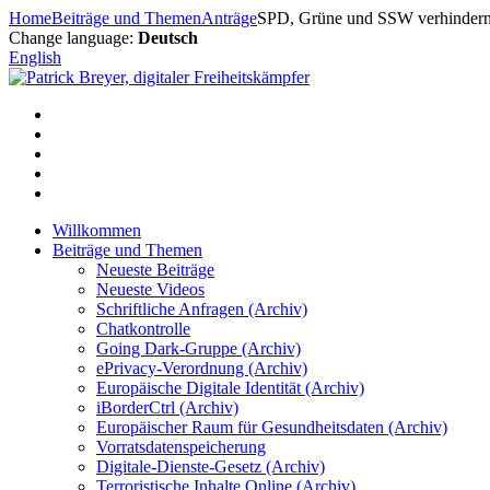
Zum
Home
Beiträge und Themen
Anträge
SPD, Grüne und SSW verhindern 
Inhalt
Change language:
Deutsch
springen
English
Willkommen
Beiträge und Themen
Neueste Beiträge
Neueste Videos
Schriftliche Anfragen (Archiv)
Chatkontrolle
Going Dark-Gruppe (Archiv)
ePrivacy-Verordnung (Archiv)
Europäische Digitale Identität (Archiv)
iBorderCtrl (Archiv)
Europäischer Raum für Gesundheitsdaten (Archiv)
Vorratsdatenspeicherung
Digitale-Dienste-Gesetz (Archiv)
Terroristische Inhalte Online (Archiv)