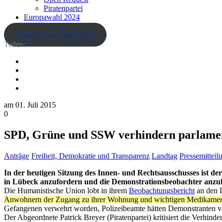
Piratenpartei
Europawahl 2024
Zurück zur Übersicht
Teilen:
am
01. Juli 2015
0
SPD, Grüne und SSW verhindern parlamen
Anträge
Freiheit, Demokratie und Transparenz
Landtag
Pressemittei
In der heutigen Sitzung des Innen- und Rechtsausschusses ist d
in Lübeck anzufordern und die Demonstrationsbeobachter anzuh
Die Humanistische Union lobt in ihrem
Beobachtungsbericht
an den L
Anwohnern der Zugang zu ihrer Wohnung und wichtigen Medikamen
Gefangenen verwehrt worden, Polizeibeamte hätten Demonstranten ver
Der Abgeordnete Patrick Breyer (Piratenpartei) kritisiert die Verhin