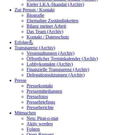
Kieler LKA-Skandal (Archiv)
Zur Person / Kontakt
Biografie
Ehemalige Zuständigkeiten
Bilanz meiner Arbeit
Das Team (Archiv)
Kontakt / Datenschutz
Erfolge💪
Transparenz (Archiv)
Veranstaltungen (Archiv)
Öffentlicher Terminkalender (Archiv)
Lobbykontakte (Archiv)
Finanzielle Transparenz (Archiv)
Delegationssitzungen (Archiv)
Presse
Pressekontakt
Pressemitteilungen
Pressefotos
Pressebriefings
Presseberichte
Mitmachen
Neu: Pirat-o-mat
Aktiv werden
Folgen
Open Request