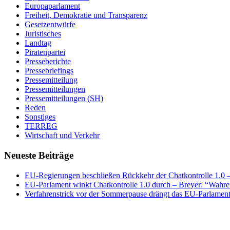
Europaparlament
Freiheit, Demokratie und Transparenz
Gesetzentwürfe
Juristisches
Landtag
Piratenpartei
Presseberichte
Pressebriefings
Pressemitteilung
Pressemitteilungen
Pressemitteilungen (SH)
Reden
Sonstiges
TERREG
Wirtschaft und Verkehr
Neueste Beiträge
EU-Regierungen beschließen Rückkehr der Chatkontrolle 1.0 – 
EU-Parlament winkt Chatkontrolle 1.0 durch – Breyer: “Wahrer
Verfahrenstrick vor der Sommerpause drängt das EU-Parlament 