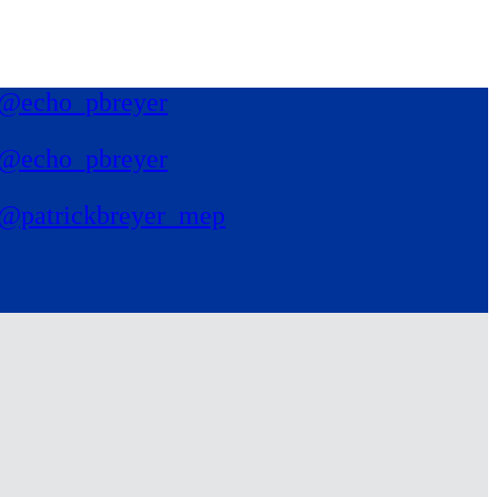
@echo_pbreyer
@echo_pbreyer
@patrickbreyer_mep