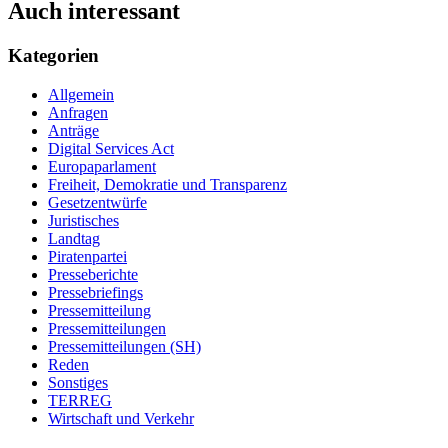
Auch interessant
Kategorien
Allgemein
Anfragen
Anträge
Digital Services Act
Europaparlament
Freiheit, Demokratie und Transparenz
Gesetzentwürfe
Juristisches
Landtag
Piratenpartei
Presseberichte
Pressebriefings
Pressemitteilung
Pressemitteilungen
Pressemitteilungen (SH)
Reden
Sonstiges
TERREG
Wirtschaft und Verkehr