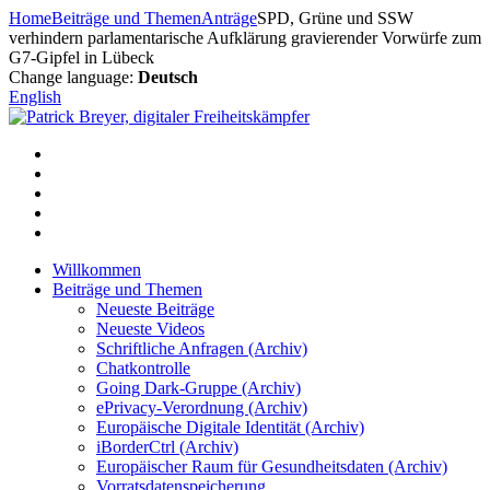
Zum
Home
Beiträge und Themen
Anträge
SPD, Grüne und SSW
Inhalt
verhindern parlamentarische Aufklärung gravierender Vorwürfe zum
springen
G7-Gipfel in Lübeck
Change language:
Deutsch
English
Willkommen
Beiträge und Themen
Neueste Beiträge
Neueste Videos
Schriftliche Anfragen (Archiv)
Chatkontrolle
Going Dark-Gruppe (Archiv)
ePrivacy-Verordnung (Archiv)
Europäische Digitale Identität (Archiv)
iBorderCtrl (Archiv)
Europäischer Raum für Gesundheitsdaten (Archiv)
Vorratsdatenspeicherung