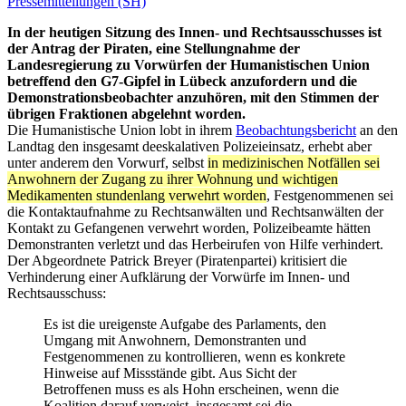
Pressemitteilungen (SH)
In der heutigen Sitzung des Innen- und Rechtsausschusses ist
der Antrag der Piraten, eine Stellungnahme der
Landesregierung zu Vorwürfen der Humanistischen Union
betreffend den G7-Gipfel in Lübeck anzufordern und die
Demonstrationsbeobachter anzuhören, mit den Stimmen der
übrigen Fraktionen abgelehnt worden.
Die Humanistische Union lobt in ihrem
Beobachtungsbericht
an den
Landtag den insgesamt deeskalativen Polizeieinsatz, erhebt aber
unter anderem den Vorwurf, selbst
in medizinischen Notfällen sei
Anwohnern der Zugang zu ihrer Wohnung und wichtigen
Medikamenten stundenlang verwehrt worden
, Festgenommenen sei
die Kontaktaufnahme zu Rechtsanwälten und Rechtsanwälten der
Kontakt zu Gefangenen verwehrt worden, Polizeibeamte hätten
Demonstranten verletzt und das Herbeirufen von Hilfe verhindert.
Der Abgeordnete Patrick Breyer (Piratenpartei) kritisiert die
Verhinderung einer Aufklärung der Vorwürfe im Innen- und
Rechtsausschuss:
Es ist die ureigenste Aufgabe des Parlaments, den
Umgang mit Anwohnern, Demonstranten und
Festgenommenen zu kontrollieren, wenn es konkrete
Hinweise auf Missstände gibt. Aus Sicht der
Betroffenen muss es als Hohn erscheinen, wenn die
Koalition darauf verweist, insgesamt sei die