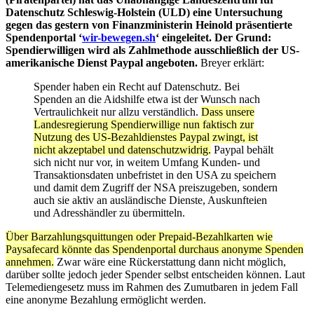
Datenschutz Schleswig-Holstein (ULD) eine Untersuchung
gegen das gestern von Finanzministerin Heinold präsentierte
Spendenportal ‘
wir-bewegen.sh
‘ eingeleitet. Der Grund:
Spendierwilligen wird als Zahlmethode ausschließlich der US-
amerikanische Dienst Paypal angeboten.
Breyer erklärt:
Spender haben ein Recht auf Datenschutz. Bei
Spenden an die Aidshilfe etwa ist der Wunsch nach
Vertraulichkeit nur allzu verständlich.
Dass unsere
Landesregierung Spendierwillige nun faktisch zur
Nutzung des US-Bezahldienstes Paypal zwingt, ist
nicht akzeptabel und datenschutzwidrig.
Paypal behält
sich nicht nur vor, in weitem Umfang Kunden- und
Transaktionsdaten unbefristet in den USA zu speichern
und damit dem Zugriff der NSA preiszugeben, sondern
auch sie aktiv an ausländische Dienste, Auskunfteien
und Adresshändler zu übermitteln.
Über Barzahlungsquittungen oder Prepaid-Bezahlkarten wie
Paysafecard könnte das Spendenportal durchaus anonyme Spenden
annehmen.
Zwar wäre eine Rückerstattung dann nicht möglich,
darüber sollte jedoch jeder Spender selbst entscheiden können. Laut
Telemediengesetz muss im Rahmen des Zumutbaren in jedem Fall
eine anonyme Bezahlung ermöglicht werden.