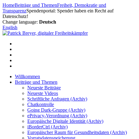
Zum
Home
Beiträge und Themen
Freiheit, Demokratie und
Inhalt
Transparenz
Spendenportal: Spender haben ein Recht auf
springen
Datenschutz!
Change language:
Deutsch
English
Willkommen
Beiträge und Themen
Neueste Beiträge
Neueste Videos
Schriftliche Anfragen (Archiv)
Chatkontrolle
Going Dark-Gruppe (Archiv)
ePrivacy-Verordnung (Archiv)
Europäische Digitale Identität (Archiv)
iBorderCtrl (Archiv)
Europäischer Raum für Gesundheitsdaten (Archiv)
Vorratsdatenspeicherung