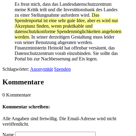
Es freut mich, dass das Landesdatenschutzzentrum
meine Kritik teilt und die Investitionsbank des Landes
zu einer Stellungnahme aufordern wird.
Das
Spendenportal ist eine sehr gute Idee, aber es wird nur
Akzeptanz finden, wenn praktikable und
datenschutzkonforme Spendenmöglichkeiten angeboten
werden.
In seiner derzeitigen Gestaltung muss leider
von seiner Benutzung abgeraten werden.
Finanzministerin Heinold hat offenbar versäumt, das
Datenschutzzentrum vorab einzubinden. Sie sollte das
Portal bis zur Nachbesserung auf Eis legen.
Schlagwörter:
Anonymität
Spenden
Kommentare
0 Kommentare
Kommentar schreiben:
Alle Angaben sind freiwillig. Die Email-Adresse wird nicht
veröffentlicht.
Name