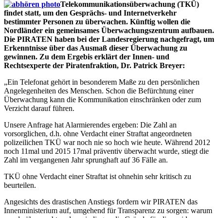
Telekommunikationsüberwachung (TKÜ)
findet statt, um den Gesprächs- und Internetverkehr
bestimmter Personen zu überwachen. Künftig wollen die
Nordländer ein gemeinsames Überwachungszentrum aufbauen.
Die PIRATEN haben bei der Landesregierung nachgefragt, um
Erkenntnisse über das Ausmaß dieser Überwachung zu
gewinnen. Zu dem Ergebis erklärt der Innen- und
Rechtsexperte der Piratenfraktion, Dr. Patrick Breyer:
„Ein Telefonat gehört in besonderem Maße zu den persönlichen
Angelegenheiten des Menschen. Schon die Befürchtung einer
Überwachung kann die Kommunikation einschränken oder zum
Verzicht darauf führen.
Unsere Anfrage hat Alarmierendes ergeben: Die Zahl an
vorsorglichen, d.h. ohne Verdacht einer Straftat angeordneten
polizeilichen TKÜ war noch nie so hoch wie heute. Während 2012
noch 11mal und 2015 17mal präventiv überwacht wurde, stiegt die
Zahl im vergangenen Jahr sprunghaft auf 36 Fälle an.
TKÜ ohne Verdacht einer Straftat ist ohnehin sehr kritisch zu
beurteilen.
Angesichts des drastischen Anstiegs fordern wir PIRATEN das
Innenministerium auf, umgehend für Transparenz zu sorgen: warum