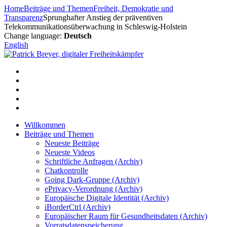
Zum
Home
Beiträge und Themen
Freiheit, Demokratie und
Inhalt
Transparenz
Sprunghafter Anstieg der präventiven
springen
Telekommunikationsüberwachung in Schleswig-Holstein
Change language:
Deutsch
English
Willkommen
Beiträge und Themen
Neueste Beiträge
Neueste Videos
Schriftliche Anfragen (Archiv)
Chatkontrolle
Going Dark-Gruppe (Archiv)
ePrivacy-Verordnung (Archiv)
Europäische Digitale Identität (Archiv)
iBorderCtrl (Archiv)
Europäischer Raum für Gesundheitsdaten (Archiv)
Vorratsdatenspeicherung