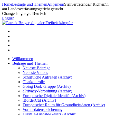
Zum
Home
Beiträge und Themen
Allgemein
Stellvertretende/r Richter/in
Inhalt
am Landesverfassungsgericht gesucht
springen
Change language:
Deutsch
English
Willkommen
Beiträge und Themen
Neueste Beiträge
Neueste Videos
Schriftliche Anfragen (Archiv)
Chatkontrolle
Going Dark-Gruppe (Archiv)
ePrivacy-Verordnung (Archiv)
Europäische Digitale Identität (Archiv)
iBorderCtrl (Archiv)
Europäischer Raum für Gesundheitsdaten (Archiv)
Vorratsdatenspeicherung
Digitale-Dienste-Gesetz (Archiv)