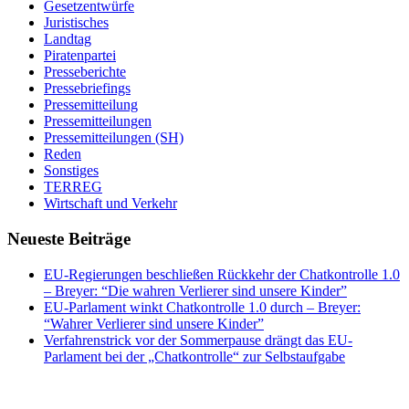
Gesetzentwürfe
Juristisches
Landtag
Piratenpartei
Presseberichte
Pressebriefings
Pressemitteilung
Pressemitteilungen
Pressemitteilungen (SH)
Reden
Sonstiges
TERREG
Wirtschaft und Verkehr
Neueste Beiträge
EU-Regierungen beschließen Rückkehr der Chatkontrolle 1.0
– Breyer: “Die wahren Verlierer sind unsere Kinder”
EU-Parlament winkt Chatkontrolle 1.0 durch – Breyer:
“Wahrer Verlierer sind unsere Kinder”
Verfahrenstrick vor der Sommerpause drängt das EU-
Parlament bei der „Chatkontrolle“ zur Selbstaufgabe