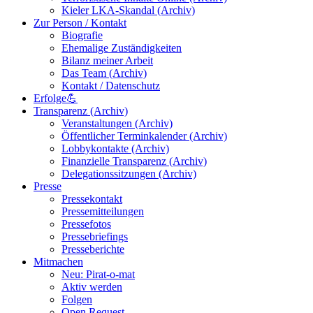
Kieler LKA-Skandal (Archiv)
Zur Person / Kontakt
Biografie
Ehemalige Zuständigkeiten
Bilanz meiner Arbeit
Das Team (Archiv)
Kontakt / Datenschutz
Erfolge💪
Transparenz (Archiv)
Veranstaltungen (Archiv)
Öffentlicher Terminkalender (Archiv)
Lobbykontakte (Archiv)
Finanzielle Transparenz (Archiv)
Delegationssitzungen (Archiv)
Presse
Pressekontakt
Pressemitteilungen
Pressefotos
Pressebriefings
Presseberichte
Mitmachen
Neu: Pirat-o-mat
Aktiv werden
Folgen
Open Request