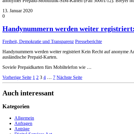
anonymer Prepaid-Mobilfunk-SIM-Karten (Fall 50001/12). Breyer hof
13. Januar 2020
0
Handynummern werden weiter registriert: 
Freiheit, Demokratie und Transparenz
Presseberichte
Handynummern werden weiter registriert Kein Recht auf anonyme Anr
ausländische Prepaid-Karten.
Soviele Prepaidkarten fürs Mobiltelefon wie
…
Vorherige Seite
1
2
3
4
…
7
Nächste Seite
Auch interessant
Kategorien
Allgemein
Anfragen
Anträge