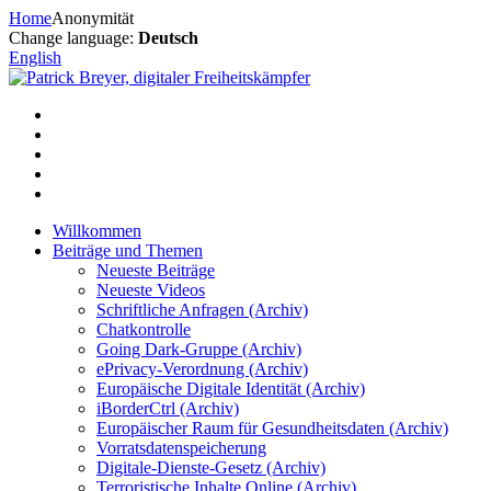
Zum
Home
Anonymität
Inhalt
Change language:
Deutsch
springen
English
Willkommen
Beiträge und Themen
Neueste Beiträge
Neueste Videos
Schriftliche Anfragen (Archiv)
Chatkontrolle
Going Dark-Gruppe (Archiv)
ePrivacy-Verordnung (Archiv)
Europäische Digitale Identität (Archiv)
iBorderCtrl (Archiv)
Europäischer Raum für Gesundheitsdaten (Archiv)
Vorratsdatenspeicherung
Digitale-Dienste-Gesetz (Archiv)
Terroristische Inhalte Online (Archiv)