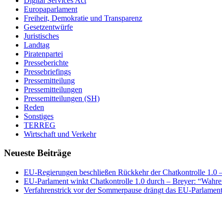
Digital Services Act
Europaparlament
Freiheit, Demokratie und Transparenz
Gesetzentwürfe
Juristisches
Landtag
Piratenpartei
Presseberichte
Pressebriefings
Pressemitteilung
Pressemitteilungen
Pressemitteilungen (SH)
Reden
Sonstiges
TERREG
Wirtschaft und Verkehr
Neueste Beiträge
EU-Regierungen beschließen Rückkehr der Chatkontrolle 1.0 – 
EU-Parlament winkt Chatkontrolle 1.0 durch – Breyer: “Wahrer
Verfahrenstrick vor der Sommerpause drängt das EU-Parlament 