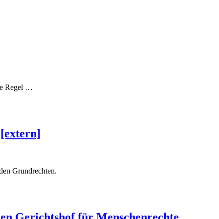
de Regel
…
[extern]
 den Grundrechten.
en Gerichtshof für Menschenrechte