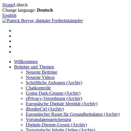
Zum
Home
Lübeck
Inhalt
Change language:
Deutsch
springen
English
Willkommen
Beiträge und Themen
Neueste Beiträge
Neueste Videos
Schriftliche Anfragen (Archiv)
Chatkontrolle
Going Dark-Gruppe (Archiv)
ePrivacy-Verordnung (Archiv)
Europäische Digitale Identität (Archiv)
iBorderCtrl (Archiv)
Europäischer Raum für Gesundheitsdaten (Archiv)
Vorratsdatenspeicherung
Digitale-Dienste-Gesetz (Archiv)
Terroristische Inhalte Online (Archiv)