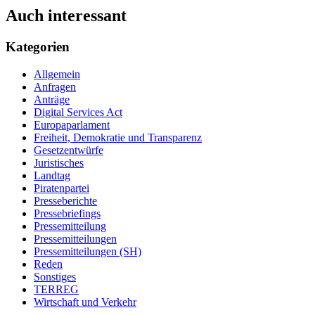
Auch interessant
Kategorien
Allgemein
Anfragen
Anträge
Digital Services Act
Europaparlament
Freiheit, Demokratie und Transparenz
Gesetzentwürfe
Juristisches
Landtag
Piratenpartei
Presseberichte
Pressebriefings
Pressemitteilung
Pressemitteilungen
Pressemitteilungen (SH)
Reden
Sonstiges
TERREG
Wirtschaft und Verkehr