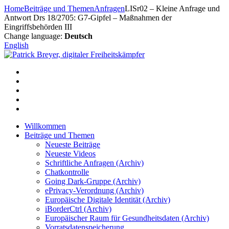
Zum
Home
Beiträge und Themen
Anfragen
LISr02 – Kleine Anfrage und
Inhalt
Antwort Drs 18/2705: G7-Gipfel – Maßnahmen der
springen
Eingriffsbehörden III
Change language:
Deutsch
English
Willkommen
Beiträge und Themen
Neueste Beiträge
Neueste Videos
Schriftliche Anfragen (Archiv)
Chatkontrolle
Going Dark-Gruppe (Archiv)
ePrivacy-Verordnung (Archiv)
Europäische Digitale Identität (Archiv)
iBorderCtrl (Archiv)
Europäischer Raum für Gesundheitsdaten (Archiv)
Vorratsdatenspeicherung