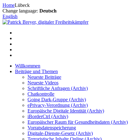
Zum
Home
Lübeck
Inhalt
Change language:
Deutsch
springen
English
Willkommen
Beiträge und Themen
Neueste Beiträge
Neueste Videos
Schriftliche Anfragen (Archiv)
Chatkontrolle
Going Dark-Gruppe (Archiv)
ePrivacy-Verordnung (Archiv)
Europäische Digitale Identität (Archiv)
iBorderCtrl (Archiv)
Europäischer Raum für Gesundheitsdaten (Archiv)
Vorratsdatenspeicherung
Digitale-Dienste-Gesetz (Archiv)
Terroristische Inhalte Online (Archiv)