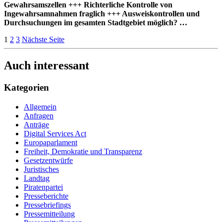
Gewahrsamszellen +++ Richterliche Kontrolle von
Ingewahrsamnahmen fraglich +++ Ausweiskontrollen und
Durchsuchungen im gesamten Stadtgebiet möglich?
…
1
2
3
Nächste Seite
Auch interessant
Kategorien
Allgemein
Anfragen
Anträge
Digital Services Act
Europaparlament
Freiheit, Demokratie und Transparenz
Gesetzentwürfe
Juristisches
Landtag
Piratenpartei
Presseberichte
Pressebriefings
Pressemitteilung