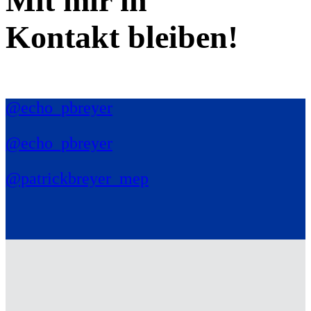
Mit mir in
Kontakt bleiben!
@echo_pbreyer
@echo_pbreyer
@patrickbreyer_mep