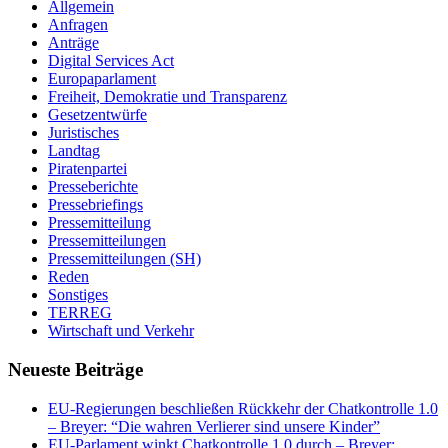
Allgemein
Anfragen
Anträge
Digital Services Act
Europaparlament
Freiheit, Demokratie und Transparenz
Gesetzentwürfe
Juristisches
Landtag
Piratenpartei
Presseberichte
Pressebriefings
Pressemitteilung
Pressemitteilungen
Pressemitteilungen (SH)
Reden
Sonstiges
TERREG
Wirtschaft und Verkehr
Neueste Beiträge
EU-Regierungen beschließen Rückkehr der Chatkontrolle 1.0
– Breyer: “Die wahren Verlierer sind unsere Kinder”
EU-Parlament winkt Chatkontrolle 1.0 durch – Breyer: