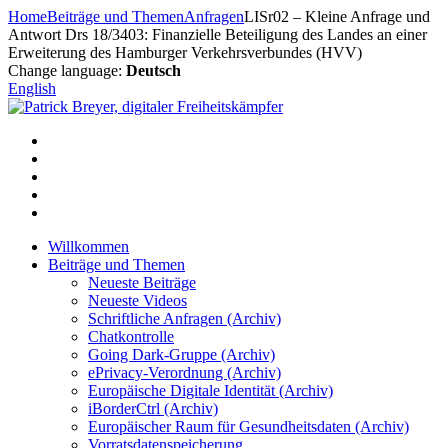
Zum
Home
Beiträge und Themen
Anfragen
LISr02 – Kleine Anfrage und
Inhalt
Antwort Drs 18/3403: Finanzielle Beteiligung des Landes an einer
springen
Erweiterung des Hamburger Verkehrsverbundes (HVV)
Change language:
Deutsch
English
Willkommen
Beiträge und Themen
Neueste Beiträge
Neueste Videos
Schriftliche Anfragen (Archiv)
Chatkontrolle
Going Dark-Gruppe (Archiv)
ePrivacy-Verordnung (Archiv)
Europäische Digitale Identität (Archiv)
iBorderCtrl (Archiv)
Europäischer Raum für Gesundheitsdaten (Archiv)
Vorratsdatenspeicherung