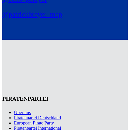
@patrickbreyer_mep
PIRATENPARTEI
Über uns
Piratenpartei Deutschland
European Pirate Party
Piratenpartei International