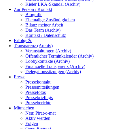
Kieler LKA-Skandal (Archiv)
Zur Person / Kontakt
Biografie
Ehemalige Zuständigkeiten
Bilanz meiner Arbeit
Das Team (Archiv)
Kontakt / Datenschutz
Erfolge💪
Transparenz (Archiv)
Veranstaltungen (Archiv)
Öffentlicher Terminkalender (Archiv)
Lobbykontakte (Archiv)
Finanzielle Transparenz (Archiv)
Delegationssitzungen (Archiv)
Presse
Pressekontakt
Pressemitteilungen
Pressefotos
Pressebriefings
Presseberichte
Mitmachen
Neu: Pirat-o-mat
Aktiv werden
Folgen
Open Request