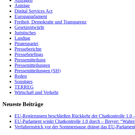
Anfragen
Anträge
Digital Services Act
Europaparlament
Freiheit, Demokratie und Transparenz
Gesetzentwürfe
Juristisches
Landtag
Piratenpartei
Presseberichte
Pressebriefings
Pressemitteilung
Pressemitteilungen
Pressemitteilungen (SH)
Reden
Sonstiges
TERREG
Wirtschaft und Verkehr
Neueste Beiträge
EU-Regierungen beschließen Rückkehr der Chatkontrolle 1.0 – 
EU-Parlament winkt Chatkontrolle 1.0 durch – Breyer: “Wahrer
Verfahrenstrick vor der Sommerpause drängt das EU-Parlament 