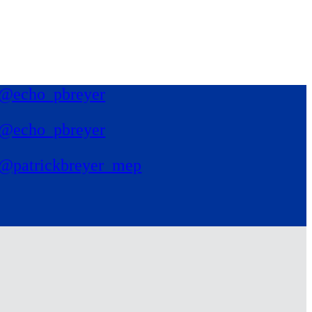
@echo_pbreyer
@echo_pbreyer
@patrickbreyer_mep