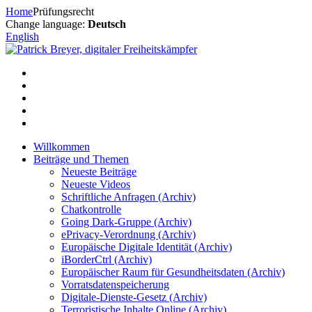
Zum
Home
Prüfungsrecht
Inhalt
Change language:
Deutsch
springen
English
Willkommen
Beiträge und Themen
Neueste Beiträge
Neueste Videos
Schriftliche Anfragen (Archiv)
Chatkontrolle
Going Dark-Gruppe (Archiv)
ePrivacy-Verordnung (Archiv)
Europäische Digitale Identität (Archiv)
iBorderCtrl (Archiv)
Europäischer Raum für Gesundheitsdaten (Archiv)
Vorratsdatenspeicherung
Digitale-Dienste-Gesetz (Archiv)
Terroristische Inhalte Online (Archiv)