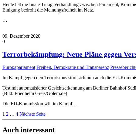
Heute hat die finale Trilog-Verhandlung zwischen Parlament, Kommiss
Einigung bedroht die Meinungsfreiheit im Netz.
…
09. Dezember 2020
0
Terrorbekämpfung: Neue Pläne gegen Versc
Europaparlament
Freiheit, Demokratie und Transparenz
Pressebericht
Im Kampf gegen den Terrorismus stört sich nun auch die EU-Kommis
Test mit automatisierter Gesichtserkennung am Berliner Bahnhof Süd
(Bild: Friedhelm Greis/Golem.de)
Die EU-Kommission will im Kampf
…
1
2
…
4
Nächste Seite
Auch interessant