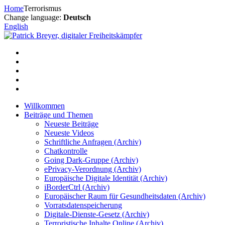
Zum
Home
Terrorismus
Inhalt
Change language:
Deutsch
springen
English
Willkommen
Beiträge und Themen
Neueste Beiträge
Neueste Videos
Schriftliche Anfragen (Archiv)
Chatkontrolle
Going Dark-Gruppe (Archiv)
ePrivacy-Verordnung (Archiv)
Europäische Digitale Identität (Archiv)
iBorderCtrl (Archiv)
Europäischer Raum für Gesundheitsdaten (Archiv)
Vorratsdatenspeicherung
Digitale-Dienste-Gesetz (Archiv)
Terroristische Inhalte Online (Archiv)