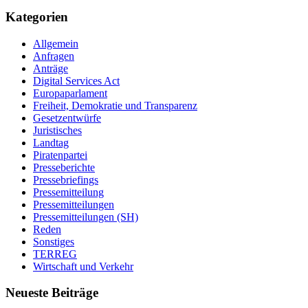
Kategorien
Allgemein
Anfragen
Anträge
Digital Services Act
Europaparlament
Freiheit, Demokratie und Transparenz
Gesetzentwürfe
Juristisches
Landtag
Piratenpartei
Presseberichte
Pressebriefings
Pressemitteilung
Pressemitteilungen
Pressemitteilungen (SH)
Reden
Sonstiges
TERREG
Wirtschaft und Verkehr
Neueste Beiträge