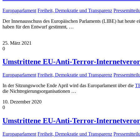
Europaparlament
Freiheit, Demokratie und Transparenz
Pressemittei
Der Innenausschuss des Europäischen Parlaments (LIBE) hat heute e
haben für den Entwurf gestimmt,
…
25. März 2021
0
Umstrittene EU-Anti-Terror-Internetvero
Europaparlament
Freiheit, Demokratie und Transparenz
Pressemittei
In der Sitzungswoche Ende April wird das Europarlament über die
TE
die Nichtregierungsorganisationen
…
10. Dezember 2020
0
Umstrittene EU-Anti-Terror-Internetver
Europaparlament
Freiheit, Demokratie und Transparenz
Pressemittei