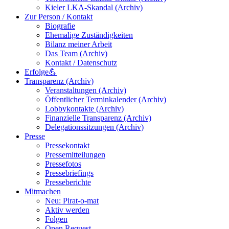
Kieler LKA-Skandal (Archiv)
Zur Person / Kontakt
Biografie
Ehemalige Zuständigkeiten
Bilanz meiner Arbeit
Das Team (Archiv)
Kontakt / Datenschutz
Erfolge💪
Transparenz (Archiv)
Veranstaltungen (Archiv)
Öffentlicher Terminkalender (Archiv)
Lobbykontakte (Archiv)
Finanzielle Transparenz (Archiv)
Delegationssitzungen (Archiv)
Presse
Pressekontakt
Pressemitteilungen
Pressefotos
Pressebriefings
Presseberichte
Mitmachen
Neu: Pirat-o-mat
Aktiv werden
Folgen
Open Request