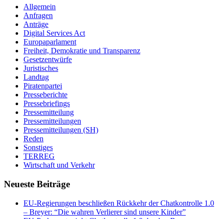
Allgemein
Anfragen
Anträge
Digital Services Act
Europaparlament
Freiheit, Demokratie und Transparenz
Gesetzentwürfe
Juristisches
Landtag
Piratenpartei
Presseberichte
Pressebriefings
Pressemitteilung
Pressemitteilungen
Pressemitteilungen (SH)
Reden
Sonstiges
TERREG
Wirtschaft und Verkehr
Neueste Beiträge
EU-Regierungen beschließen Rückkehr der Chatkontrolle 1.0
– Breyer: “Die wahren Verlierer sind unsere Kinder”