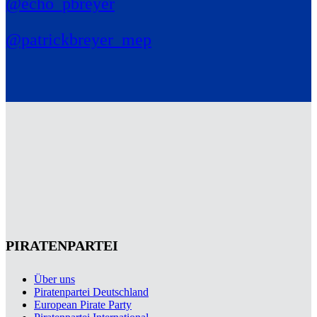
@echo_pbreyer
@patrickbreyer_mep
PIRATENPARTEI
Über uns
Piratenpartei Deutschland
European Pirate Party