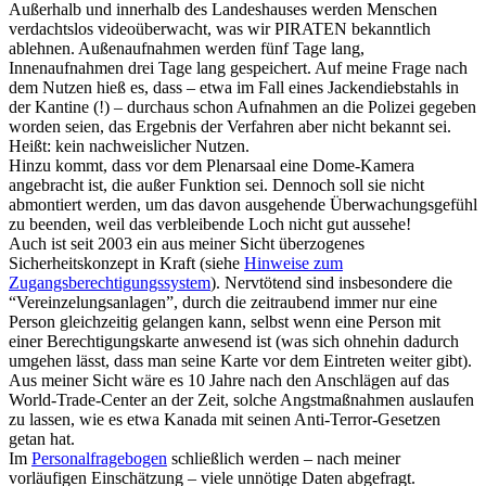
Außerhalb und innerhalb des Landeshauses werden Menschen
verdachtslos videoüberwacht, was wir PIRATEN bekanntlich
ablehnen. Außenaufnahmen werden fünf Tage lang,
Innenaufnahmen drei Tage lang gespeichert. Auf meine Frage nach
dem Nutzen hieß es, dass – etwa im Fall eines Jackendiebstahls in
der Kantine (!) – durchaus schon Aufnahmen an die Polizei gegeben
worden seien, das Ergebnis der Verfahren aber nicht bekannt sei.
Heißt: kein nachweislicher Nutzen.
Hinzu kommt, dass vor dem Plenarsaal eine Dome-Kamera
angebracht ist, die außer Funktion sei. Dennoch soll sie nicht
abmontiert werden, um das davon ausgehende Überwachungsgefühl
zu beenden, weil das verbleibende Loch nicht gut aussehe!
Auch ist seit 2003 ein aus meiner Sicht überzogenes
Sicherheitskonzept in Kraft (siehe
Hinweise zum
Zugangsberechtigungssystem
). Nervtötend sind insbesondere die
“Vereinzelungsanlagen”, durch die zeitraubend immer nur eine
Person gleichzeitig gelangen kann, selbst wenn eine Person mit
einer Berechtigungskarte anwesend ist (was sich ohnehin dadurch
umgehen lässt, dass man seine Karte vor dem Eintreten weiter gibt).
Aus meiner Sicht wäre es 10 Jahre nach den Anschlägen auf das
World-Trade-Center an der Zeit, solche Angstmaßnahmen auslaufen
zu lassen, wie es etwa Kanada mit seinen Anti-Terror-Gesetzen
getan hat.
Im
Personalfragebogen
schließlich werden – nach meiner
vorläufigen Einschätzung – viele unnötige Daten abgefragt.