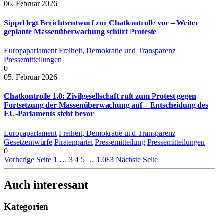
06. Februar 2026
Sippel legt Berichtsentwurf zur Chatkontrolle vor – Weiter
geplante Massenüberwachung schürt Proteste
Europaparlament
Freiheit, Demokratie und Transparenz
Pressemitteilungen
0
05. Februar 2026
Chatkontrolle 1.0: Zivilgesellschaft ruft zum Protest gegen
Fortsetzung der Massenüberwachung auf – Entscheidung des
EU-Parlaments steht bevor
Europaparlament
Freiheit, Demokratie und Transparenz
Gesetzentwürfe
Piratenpartei
Pressemitteilung
Pressemitteilungen
0
Vorherige Seite
1
…
3
4
5
…
1.083
Nächste Seite
Auch interessant
Kategorien