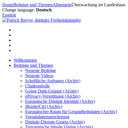
Zum
Home
Beiträge und Themen
Allgemein
Überwachung im Landeshaus
Inhalt
Change language:
Deutsch
springen
English
Willkommen
Beiträge und Themen
Neueste Beiträge
Neueste Videos
Schriftliche Anfragen (Archiv)
Chatkontrolle
Going Dark-Gruppe (Archiv)
ePrivacy-Verordnung (Archiv)
Europäische Digitale Identität (Archiv)
iBorderCtrl (Archiv)
Europäischer Raum für Gesundheitsdaten (Archiv)
Vorratsdatenspeicherung
Digitale-Dienste-Gesetz (Archiv)
Terroristische Inhalte Online (Archiv)