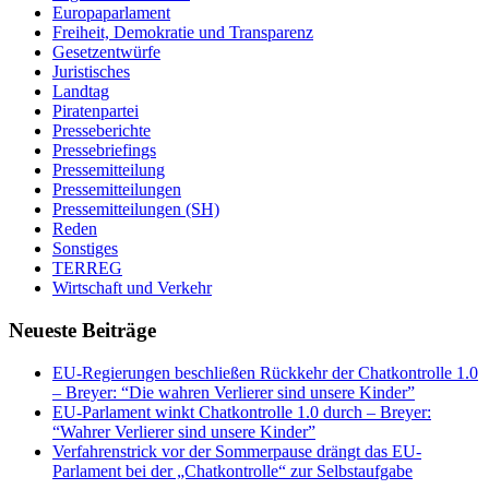
Europaparlament
Freiheit, Demokratie und Transparenz
Gesetzentwürfe
Juristisches
Landtag
Piratenpartei
Presseberichte
Pressebriefings
Pressemitteilung
Pressemitteilungen
Pressemitteilungen (SH)
Reden
Sonstiges
TERREG
Wirtschaft und Verkehr
Neueste Beiträge
EU-Regierungen beschließen Rückkehr der Chatkontrolle 1.0
– Breyer: “Die wahren Verlierer sind unsere Kinder”
EU-Parlament winkt Chatkontrolle 1.0 durch – Breyer:
“Wahrer Verlierer sind unsere Kinder”
Verfahrenstrick vor der Sommerpause drängt das EU-
Parlament bei der „Chatkontrolle“ zur Selbstaufgabe