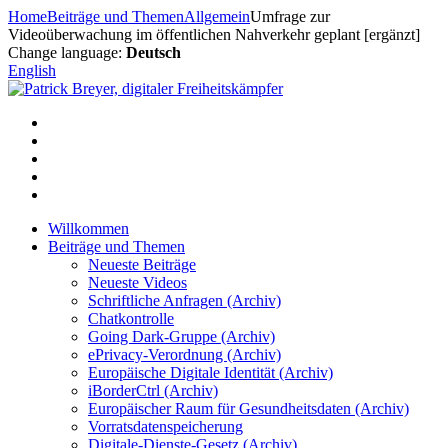
Zum
Home
Beiträge und Themen
Allgemein
Umfrage zur
Inhalt
Videoüberwachung im öffentlichen Nahverkehr geplant [ergänzt]
springen
Change language:
Deutsch
English
Willkommen
Beiträge und Themen
Neueste Beiträge
Neueste Videos
Schriftliche Anfragen (Archiv)
Chatkontrolle
Going Dark-Gruppe (Archiv)
ePrivacy-Verordnung (Archiv)
Europäische Digitale Identität (Archiv)
iBorderCtrl (Archiv)
Europäischer Raum für Gesundheitsdaten (Archiv)
Vorratsdatenspeicherung
Digitale-Dienste-Gesetz (Archiv)