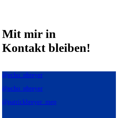
Mit mir in
Kontakt bleiben!
@echo_pbreyer
@echo_pbreyer
@patrickbreyer_mep