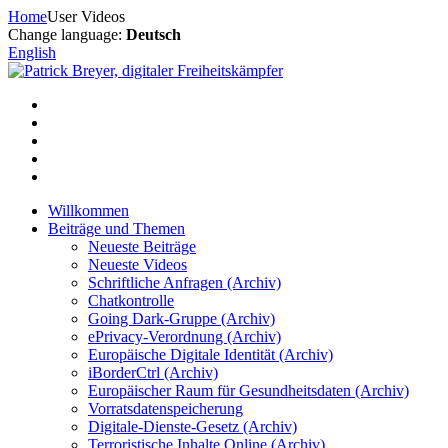
Zum
Home
User Videos
Inhalt
Change language:
Deutsch
springen
English
Willkommen
Beiträge und Themen
Neueste Beiträge
Neueste Videos
Schriftliche Anfragen (Archiv)
Chatkontrolle
Going Dark-Gruppe (Archiv)
ePrivacy-Verordnung (Archiv)
Europäische Digitale Identität (Archiv)
iBorderCtrl (Archiv)
Europäischer Raum für Gesundheitsdaten (Archiv)
Vorratsdatenspeicherung
Digitale-Dienste-Gesetz (Archiv)
Terroristische Inhalte Online (Archiv)