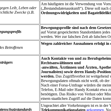
Am häufigsten ist die Verwendung von Vorrat
 gegen Leib, Leben oder
(„Bestandsdatenauskunft“). Diese soll nac
rechtliche Zwecke (z.B.
Ordnungswidrigkeiten und Bagatelldelikt
Bewegungsprofile sind nach dem Gesetzen
gungsprofils
auf Vorrat gespeicherten Standortdaten je
werden. Wer zur falschen Zeit ab falschen 
Wegen zahlreicher Ausnahmen erfolgt in d
es Betroffenen
Auch Kontakte von und zu Berufsgeheimni
strägers
Rechtsanwältinnen und
-anwälten, Ärztinnen und Ärzten, Apoth
Journalisten) sowie deren Handy-Position
werden.
Das Zugriffsverbot ist weitgehend w
Bewegungsdaten oftmals nicht weiß, ob der B
Nach einer Forsa-Umfrage würden die meiste
Telefon, E-Mail oder Handy Kontakt etwa z
benötigten. Das Risiko von Verlust oder Mis
einem staatlichen Zugriff auf die Daten kom
Ungeachtet aller Vorkehrungen ist es in der
tenschutzstandards
Telekommunikationsdaten
gekommen
. Nu