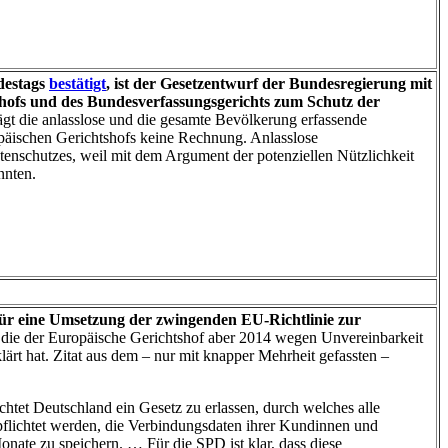
destags
bestätigt
, ist der Gesetzentwurf der Bundesregierung mit
hofs und des Bundesverfassungsgerichts zum Schutz der
ägt die anlasslose und die gesamte Bevölkerung erfassende
opäischen Gerichtshofs keine Rechnung. Anlasslose
tenschutzes, weil mit dem Argument der potenziellen Nützlichkeit
nnten.
h für eine Umsetzung der zwingenden EU-Richtlinie zur
 die der Europäische Gerichtshof aber 2014 wegen Unvereinbarkeit
lärt hat. Zitat aus dem – nur mit knapper Mehrheit gefassten –
htet Deutschland ein Gesetz zu erlassen, durch welches alle
lichtet werden, die Verbindungsdaten ihrer Kundinnen und
nate zu speichern. … Für die SPD ist klar, dass diese