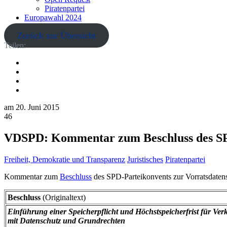
Piratenpartei
Europawahl 2024
Zurück zur Übersicht
Teilen:
am
20. Juni 2015
46
VDSPD: Kommentar zum Beschluss des SP
Freiheit, Demokratie und Transparenz
Juristisches
Piratenpartei
Kommentar zum
Beschluss
des SPD-Parteikonvents zur Vorratsdatens
Beschluss
(Originaltext)
Einführung einer Speicherpflicht und Höchstspeicherfrist für Ve
mit Datenschutz und Grundrechten