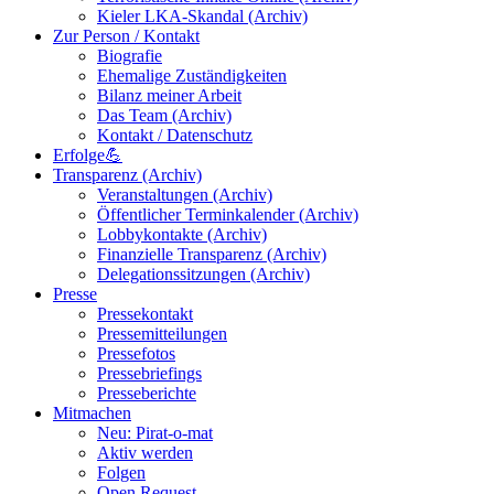
Kieler LKA-Skandal (Archiv)
Zur Person / Kontakt
Biografie
Ehemalige Zuständigkeiten
Bilanz meiner Arbeit
Das Team (Archiv)
Kontakt / Datenschutz
Erfolge💪
Transparenz (Archiv)
Veranstaltungen (Archiv)
Öffentlicher Terminkalender (Archiv)
Lobbykontakte (Archiv)
Finanzielle Transparenz (Archiv)
Delegationssitzungen (Archiv)
Presse
Pressekontakt
Pressemitteilungen
Pressefotos
Pressebriefings
Presseberichte
Mitmachen
Neu: Pirat-o-mat
Aktiv werden
Folgen
Open Request