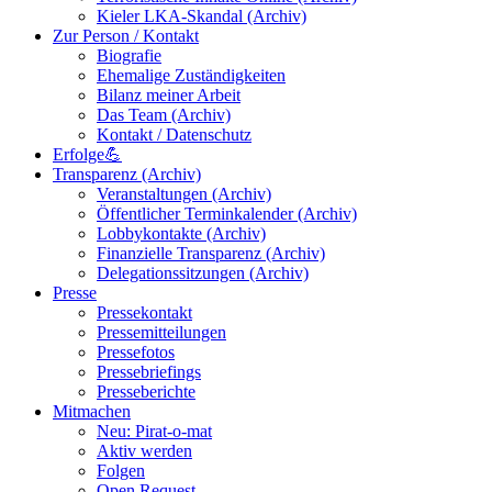
Kieler LKA-Skandal (Archiv)
Zur Person / Kontakt
Biografie
Ehemalige Zuständigkeiten
Bilanz meiner Arbeit
Das Team (Archiv)
Kontakt / Datenschutz
Erfolge💪
Transparenz (Archiv)
Veranstaltungen (Archiv)
Öffentlicher Terminkalender (Archiv)
Lobbykontakte (Archiv)
Finanzielle Transparenz (Archiv)
Delegationssitzungen (Archiv)
Presse
Pressekontakt
Pressemitteilungen
Pressefotos
Pressebriefings
Presseberichte
Mitmachen
Neu: Pirat-o-mat
Aktiv werden
Folgen
Open Request