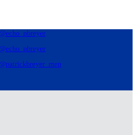
@echo_pbreyer
@echo_pbreyer
@patrickbreyer_mep