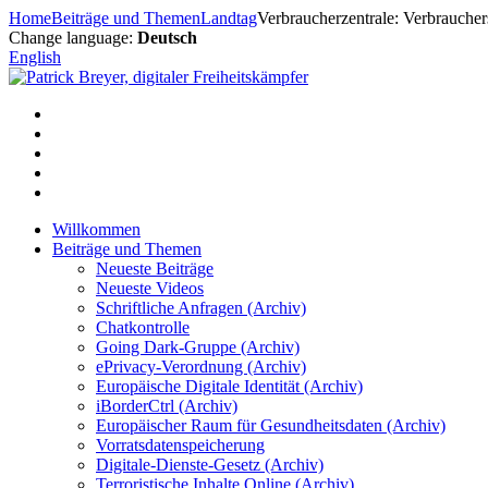
Zum
Home
Beiträge und Themen
Landtag
Verbraucherzentrale: Verbrauchers
Inhalt
Change language:
Deutsch
springen
English
Willkommen
Beiträge und Themen
Neueste Beiträge
Neueste Videos
Schriftliche Anfragen (Archiv)
Chatkontrolle
Going Dark-Gruppe (Archiv)
ePrivacy-Verordnung (Archiv)
Europäische Digitale Identität (Archiv)
iBorderCtrl (Archiv)
Europäischer Raum für Gesundheitsdaten (Archiv)
Vorratsdatenspeicherung
Digitale-Dienste-Gesetz (Archiv)
Terroristische Inhalte Online (Archiv)