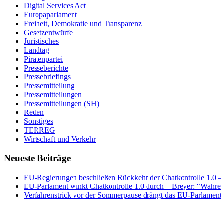
Digital Services Act
Europaparlament
Freiheit, Demokratie und Transparenz
Gesetzentwürfe
Juristisches
Landtag
Piratenpartei
Presseberichte
Pressebriefings
Pressemitteilung
Pressemitteilungen
Pressemitteilungen (SH)
Reden
Sonstiges
TERREG
Wirtschaft und Verkehr
Neueste Beiträge
EU-Regierungen beschließen Rückkehr der Chatkontrolle 1.0 – 
EU-Parlament winkt Chatkontrolle 1.0 durch – Breyer: “Wahrer
Verfahrenstrick vor der Sommerpause drängt das EU-Parlament 