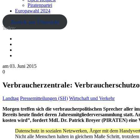
Piratenpartei
Europawahl 2024
Zurück zur Übersicht
Teilen:
am
03. Juni 2015
0
Verbraucherzentrale: Verbraucherschutzoff
Landtag
Pressemitteilungen (SH)
Wirtschaft und Verkehr
Morgen treffen sich die verbraucherpolitischen Sprecher aller 
Bereits heute findet deren Jahresmitgliederversammlung statt. A
kosten wird”, fordert MdL Dr. Patrick Breyer (PIRATEN) eine V
Datenschutz in sozialen Netzwerken, Ärger mit dem Handyvertr
Nicht alle Menschen halten in gleichem Maße Schritt, trotzdem