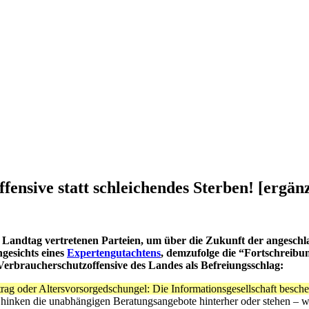
ensive statt schleichendes Sterben! [ergänz
im Landtag vertretenen Parteien, um über die Zukunft der angesch
ngesichts eines
Expertengutachtens
, demzufolge die “Fortschreibun
erbraucherschutzoffensive des Landes als Befreiungsschlag:
ag oder Altersvorsorgedschungel: Die Informationsgesellschaft besche
 hinken die unabhängigen Beratungsangebote hinterher oder stehen – wi