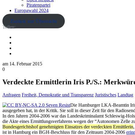
Piratenpartei
Europawahl 2024
Zurück zur Übersicht
Teilen:
am
14. Februar 2015
0
Verdeckte Ermittlerin Iris P./S.: Merkwür
Anfragen
Freiheit, Demokratie und Transparenz
Juristisches
Landtag
Die Hamburger LKA-Beamtin Iris P.
ausgegeben hat, in der Kritik. Sie soll in dieser Zeit für den Radios
In den Jahren 2004-2006 war das Landeskriminalamt Schleswig-Holst
die Akte eines Ermittlungsverfahrens wegen der “Autonomen Zelle zu
Bundesgerichtshof genehmigten Einsatzes der verdeckten Ermittlerin
ist in Hamburg ein BGH-Beschluss für den Zeitraum 2004-2006
erin