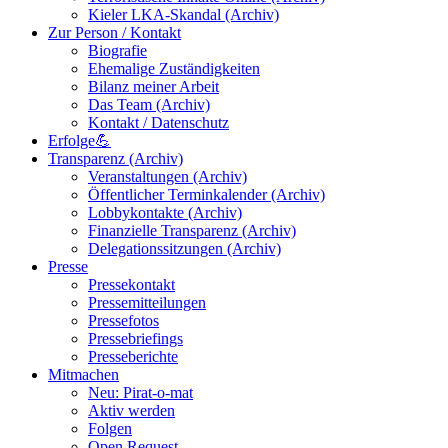
Kieler LKA-Skandal (Archiv)
Zur Person / Kontakt
Biografie
Ehemalige Zuständigkeiten
Bilanz meiner Arbeit
Das Team (Archiv)
Kontakt / Datenschutz
Erfolge💪
Transparenz (Archiv)
Veranstaltungen (Archiv)
Öffentlicher Terminkalender (Archiv)
Lobbykontakte (Archiv)
Finanzielle Transparenz (Archiv)
Delegationssitzungen (Archiv)
Presse
Pressekontakt
Pressemitteilungen
Pressefotos
Pressebriefings
Presseberichte
Mitmachen
Neu: Pirat-o-mat
Aktiv werden
Folgen
Open Request