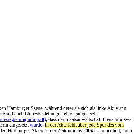
en Hamburger Szene, während derer sie sich als linke Aktivistin
. Sie soll auch Liebesbeziehungen eingegangen sein.
andesregierung nun (pdf)
, dass der Staatsanwaltschaft Flensburg zwar
erin eingesetzt
wurde
.
In der Akte fehlt aber jede Spur des vom
n den Hamburger Akten ist der Zeitraum bis 2004 dokumentiert, auch