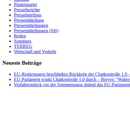
Piratenpartei
Presseberichte
Pressebriefings
Pressemitteilung
Pressemitteilungen
Pressemitteilungen (SH)
Reden
Sonstiges
TERREG
Wirtschaft und Verkehr
Neueste Beiträge
EU-Regierungen beschließen Rückkehr der Chatkontrolle 1.0 – 
EU-Parlament winkt Chatkontrolle 1.0 durch – Breyer: “Wahrer
Verfahrenstrick vor der Sommerpause drängt das EU-Parlament 