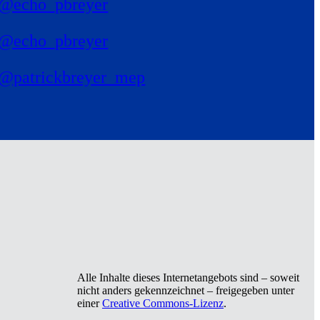
@echo_pbreyer
@echo_pbreyer
@patrickbreyer_mep
Alle Inhalte dieses Internetangebots sind – soweit
nicht anders gekennzeichnet – freigegeben unter
einer
Creative Commons-Lizenz
.