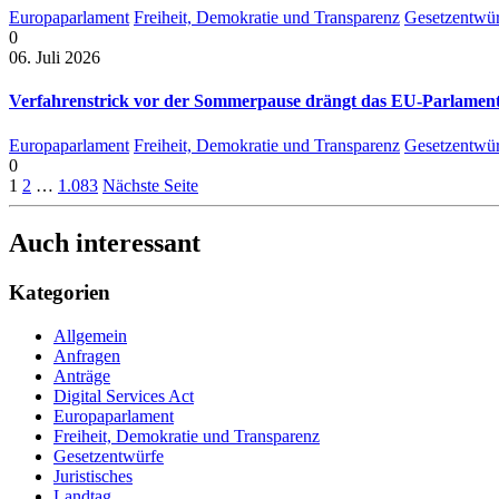
Europaparlament
Freiheit, Demokratie und Transparenz
Gesetzentwür
0
06. Juli 2026
Verfahrenstrick vor der Sommerpause drängt das EU-Parlament 
Europaparlament
Freiheit, Demokratie und Transparenz
Gesetzentwür
0
1
2
…
1.083
Nächste Seite
Auch interessant
Kategorien
Allgemein
Anfragen
Anträge
Digital Services Act
Europaparlament
Freiheit, Demokratie und Transparenz
Gesetzentwürfe
Juristisches
Landtag