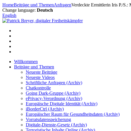
Zum
Home
Beiträge und Themen
Anfragen
Verdeckte Ermittlerin Iris P./S
Inhalt
Change language:
Deutsch
springen
English
Willkommen
Beiträge und Themen
Neueste Beiträge
Neueste Videos
Schriftliche Anfragen (Archiv)
Chatkontrolle
Going Dark-Gruppe (Archiv)
ePrivacy-Verordnung (Archiv)
Europäische Digitale Identität (Archiv)
iBorderCtrl (Archiv)
Europäischer Raum für Gesundheitsdaten (Archiv)
Vorratsdatenspeicherung
Digitale-Dienste-Gesetz (Archiv)
Terroristische Inhalte Online (Archiv)