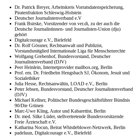
Dr. Patrick Breyer, Arbeitskreis Vorratsdatenspeicherung,
Piratenfraktion Schleswig-Holstein
Deutscher Journalistenverband e.V
Frank Bsirske, Vorsitzender von ver.di, zu der auch die
Deutsche Journalistinnen- und Journalisten-Union (dju)
gehört
Digitalcourage e.V., Bielefeld
Dr. Rolf Gössner, Rechtsanwalt und Publizist,
Vorstandsmitglied Internationale Liga für Menschenrechte
Wolfgang Grebenhof, Bundesvorstand, Deutscher
Journalistenverband (DJV)
Peer Heinlein, Internetprovider mailbox.org, Berlin
Prof. em. Dr. Friedhelm Hengsbach SJ, Ökonom, Jesuit und
Sozialethiker
Julia Hesse, Rechtsanwältin, LOAD e.V., Berlin
Peter Jebsen, Bundesvorstand, Deutscher Journalistenverband
(DJV)
Michael Kellner, Politischer Bundesgeschäftsführer Bündnis
90/Die Grünen
Marc-Uwe Kling, Autor und Kabarettist, Berlin
Dr. med. Silke Lüder, stellvertretende Bundesvorsitzende
Freie Ärzteschaft e.V.
Katharina Nocun, Beirat Whistleblower-Netzwerk, Berlin
padeluun, Digitalcourage e.V., Bielefeld