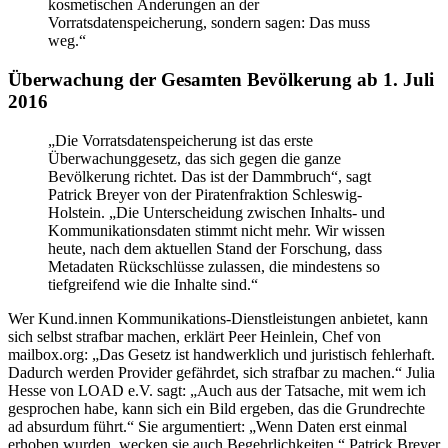
kosmetischen Änderungen an der
Vorratsdatenspeicherung, sondern sagen: Das muss
weg.“
Überwachung der Gesamten Bevölkerung ab 1. Juli
2016
„Die Vorratsdatenspeicherung ist das erste
Überwachunggesetz, das sich gegen die ganze
Bevölkerung richtet. Das ist der Dammbruch“, sagt
Patrick Breyer von der Piratenfraktion Schleswig-
Holstein. „Die Unterscheidung zwischen Inhalts- und
Kommunikationsdaten stimmt nicht mehr. Wir wissen
heute, nach dem aktuellen Stand der Forschung, dass
Metadaten Rückschlüsse zulassen, die mindestens so
tiefgreifend wie die Inhalte sind.“
Wer Kund.innen Kommunikations-Dienstleistungen anbietet, kann
sich selbst strafbar machen, erklärt Peer Heinlein, Chef von
mailbox.org: „Das Gesetz ist handwerklich und juristisch fehlerhaft.
Dadurch werden Provider gefährdet, sich strafbar zu machen.“ Julia
Hesse von LOAD e.V. sagt: „Auch aus der Tatsache, mit wem ich
gesprochen habe, kann sich ein Bild ergeben, das die Grundrechte
ad absurdum führt.“ Sie argumentiert: „Wenn Daten erst einmal
erhoben wurden, wecken sie auch Begehrlichkeiten.“ Patrick Breyer