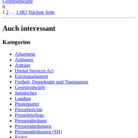
Gesetzentwürfe
0
1
2
…
1.083
Nächste Seite
Auch interessant
Kategorien
Allgemein
Anfragen
Anträge
Digital Services Act
Europaparlament
Freiheit, Demokratie und Transparenz
Gesetzentwürfe
Juristisches
Landtag
Piratenpartei
Presseberichte
Pressebriefings
Pressemitteilung
Pressemitteilungen
Pressemitteilungen (SH)
Reden