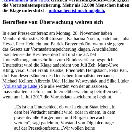
die Vorratsdatenspeicherung. Mehr als 32.000 Menschen haben
die Klage unterstützt –
mitmachen ist noch möglich.
Betroffene von Überwachung wehren sich
In einer Pressekonferenz am Montag, 28. November haben
Meinhard Starostik, Rolf Gössner, Katharina Nocun, padeluun, Julia
Hesse, Peer Heinlein und Patrick Breyer erklärt, warum sie gegen
das Gesetz zur Vorratsdatenspeicherung klagen. Anschließend
brachten sie die Beschwerdeschrift und die 32.194
Unterstützungsunterschriften zum Bundesverfassungsgericht.
Unterstützt wird die Klage außerdem von Juli Zeh, Marc-Uwe
Kling, ver.di-Chef Frank Bsirske, Friedhelm Hengsbach, Petra Pau,
drei Bundesvorständen des Deutschen Journalistenverbands,
Michael Kellner, Albrecht Ude, Halina Wawzyniak und Silke Lüder.
(
Vollständige Liste
) Sie alle werden von der anlasslosen,
massenhaften Telefon- und Internetüberwachung betroffen sein,
wenn am 1. Juli 2017 die Vorratsdatenspeicherung beginnt.
„Es ist ein Unterschied, ob wir in einem Staat leben, in
dem bei Verdacht ermittelt wird, oder in einem, in dem
präventiv alle Bürgerinnen und Bürger überwacht
werden“, sagt padeluun, Vorstand von Digitalcourage
auf der Pressekonferenz. „Wir wollen keine