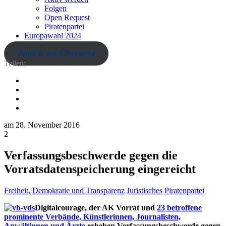
Folgen
Open Request
Piratenpartei
Europawahl 2024
Zurück zur Übersicht
Teilen:
am
28. November 2016
2
Verfassungsbeschwerde gegen die
Vorratsdatenspeicherung eingereicht
Freiheit, Demokratie und Transparenz
Juristisches
Piratenpartei
Digitalcourage, der AK Vorrat und
23 betroffene
prominente Verbände, Künstlerinnen, Journalisten,
Anwältinnen und Ärzte
erheben Verfassungsbeschwerde gegen