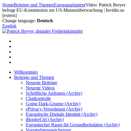
Zum
Home
Beiträge und Themen
Europaparlament
Video: Patrick Breyer
Inhalt
befragt EU-Kommission zur US-Massenüberwachung | Invidio.us
springen
[extern]
Change language:
Deutsch
English
Willkommen
Beiträge und Themen
Neueste Beiträge
Neueste Videos
Schriftliche Anfragen (Archiv)
Chatkontrolle
Going Dark-Gruppe (Archiv)
ePrivacy-Verordnung (Archiv)
Europäische Digitale Identität (Archiv)
iBorderCtrl (Archiv)
Europäischer Raum für Gesundheitsdaten (Archiv)
Vorratsdatenspeicherung