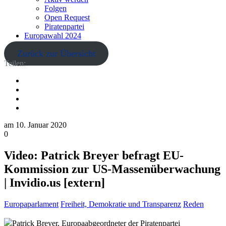
Folgen
Open Request
Piratenpartei
Europawahl 2024
Zurück zur Übersicht
Teilen:
am
10. Januar 2020
0
Video: Patrick Breyer befragt EU-
Kommission zur US-Massenüberwachung
| Invidio.us [extern]
Europaparlament
Freiheit, Demokratie und Transparenz
Reden
Patrick Breyer, Europaabgeordneter der Piratenpartei