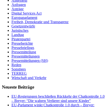
Allgemein
Anfragen
Anträge
Digital Services Act
Europaparlament
Freiheit, Demokratie und Transparenz
Gesetzentwürfe
Juristisches
Landtag
Piratenpartei
Presseberichte
Pressebriefings
Pressemitteilung
Pressemitteilungen
Pressemitteilungen (SH)
Reden
Sonstiges
TERREG
Wirtschaft und Verkehr
Neueste Beiträge
EU-Regierungen beschließen Rückkehr der Chatkontrolle 1.0
– Breyer: “Die wahren Verlierer sind unsere Kinder”
EU-Parlament winkt Chatkontrolle 1.0 durch – Breyer: