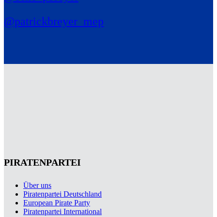
@patrickbreyer_mep
PIRATENPARTEI
Über uns
Piratenpartei Deutschland
European Pirate Party
Piratenpartei International