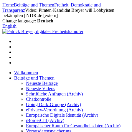
Zum
Home
Beiträge und Themen
Freiheit, Demokratie und
Inhalt
Transparenz
Video: Piraten-Kandidat Breyer will Lobbyisten
springen
bekämpfen | NDR.de [extern]
Change language:
Deutsch
English
Willkommen
Beiträge und Themen
Neueste Beiträge
Neueste Videos
Schriftliche Anfragen (Archiv)
Chatkontrolle
Going Dark-Gruppe (Archiv)
ePrivacy-Verordnung (Archiv)
Europäische Digitale Identität (Archiv)
iBorderCtrl (Archiv)
Europäischer Raum für Gesundheitsdaten (Archiv)
Vorratsdatenspeicherung