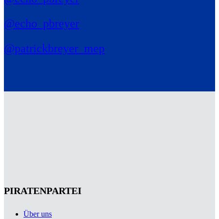
@echo_pbreyer
@patrickbreyer_mep
PIRATENPARTEI
Über uns