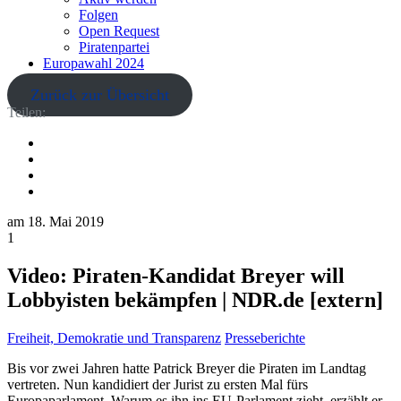
Folgen
Open Request
Piratenpartei
Europawahl 2024
Zurück zur Übersicht
Teilen:
am
18. Mai 2019
1
Video: Piraten-Kandidat Breyer will
Lobbyisten bekämpfen | NDR.de [extern]
Freiheit, Demokratie und Transparenz
Presseberichte
Bis vor zwei Jahren hatte Patrick Breyer die Piraten im Landtag
vertreten. Nun kandidiert der Jurist zu ersten Mal fürs
Europaparlament. Warum es ihn ins EU-Parlament zieht, erzählt er