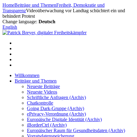
Zum
Home
Beiträge und Themen
Freiheit, Demokratie und
Inhalt
Transparenz
Videoüberwachung vor Landtag schüchtert ein und
springen
behindert Protest
Change language:
Deutsch
English
Willkommen
Beiträge und Themen
Neueste Beiträge
Neueste Videos
Schriftliche Anfragen (Archiv)
Chatkontrolle
Going Dark-Gruppe (Archiv)
ePrivacy-Verordnung (Archiv)
Europäische Digitale Identität (Archiv)
iBorderCtrl (Archiv)
Europäischer Raum für Gesundheitsdaten (Archiv)
Vorratsdatenspeicherung