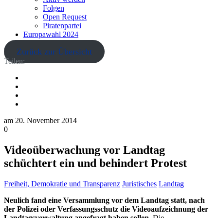
Folgen
Open Request
Piratenpartei
Europawahl 2024
Zurück zur Übersicht
Teilen:
am
20. November 2014
0
Videoüberwachung vor Landtag
schüchtert ein und behindert Protest
Freiheit, Demokratie und Transparenz
Juristisches
Landtag
Neulich fand eine Versammlung vor dem Landtag statt, nach
der Polizei oder Verfassungsschutz die Videoaufzeichnung der
Landtagsverwaltung angefragt haben sollen.
Die