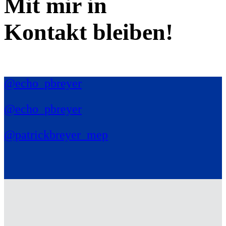
Mit mir in
Kontakt bleiben!
@echo_pbreyer
@echo_pbreyer
@patrickbreyer_mep