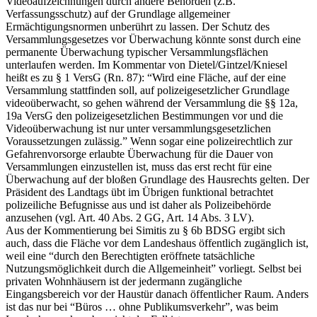
Videoaufzeichnungen durch andere Behörden (z.B.
Verfassungsschutz) auf der Grundlage allgemeiner
Ermächtigungsnormen unberührt zu lassen. Der Schutz des
Versammlungsgesetzes vor Überwachung könnte sonst durch eine
permanente Überwachung typischer Versammlungsflächen
unterlaufen werden. Im Kommentar von Dietel/Gintzel/Kniesel
heißt es zu § 1 VersG (Rn. 87): “Wird eine Fläche, auf der eine
Versammlung stattfinden soll, auf polizeigesetzlicher Grundlage
videoüberwacht, so gehen während der Versammlung die §§ 12a,
19a VersG den polizeigesetzlichen Bestimmungen vor und die
Videoüberwachung ist nur unter versammlungsgesetzlichen
Voraussetzungen zulässig.” Wenn sogar eine polizeirechtlich zur
Gefahrenvorsorge erlaubte Überwachung für die Dauer von
Versammlungen einzustellen ist, muss das erst recht für eine
Überwachung auf der bloßen Grundlage des Hausrechts gelten. Der
Präsident des Landtags übt im Übrigen funktional betrachtet
polizeiliche Befugnisse aus und ist daher als Polizeibehörde
anzusehen (vgl. Art. 40 Abs. 2 GG, Art. 14 Abs. 3 LV).
Aus der Kommentierung bei Simitis zu § 6b BDSG ergibt sich
auch, dass die Fläche vor dem Landeshaus öffentlich zugänglich ist,
weil eine “durch den Berechtigten eröffnete tatsächliche
Nutzungsmöglichkeit durch die Allgemeinheit” vorliegt. Selbst bei
privaten Wohnhäusern ist der jedermann zugängliche
Eingangsbereich vor der Haustür danach öffentlicher Raum. Anders
ist das nur bei “Büros … ohne Publikumsverkehr”, was beim