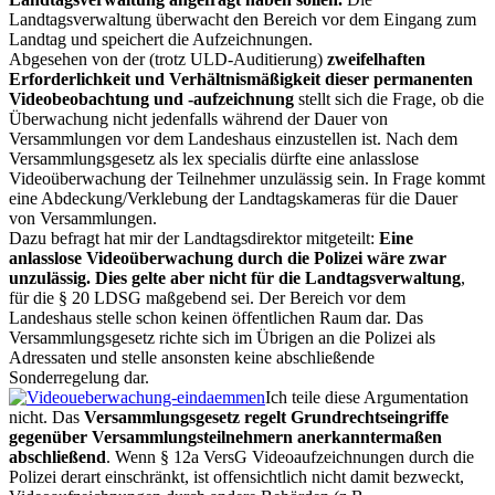
Landtagsverwaltung überwacht den Bereich vor dem Eingang zum
Landtag und speichert die Aufzeichnungen.
Abgesehen von der (trotz ULD-Auditierung)
zweifelhaften
Erforderlichkeit und Verhältnismäßigkeit dieser permanenten
Videobeobachtung und -aufzeichnung
stellt sich die Frage, ob die
Überwachung nicht jedenfalls während der Dauer von
Versammlungen vor dem Landeshaus einzustellen ist. Nach dem
Versammlungsgesetz als lex specialis dürfte eine anlasslose
Videoüberwachung der Teilnehmer unzulässig sein. In Frage kommt
eine Abdeckung/Verklebung der Landtagskameras für die Dauer
von Versammlungen.
Dazu befragt hat mir der Landtagsdirektor mitgeteilt:
Eine
anlasslose Videoüberwachung durch die Polizei wäre zwar
unzulässig. Dies gelte aber nicht für die Landtagsverwaltung
,
für die § 20 LDSG maßgebend sei. Der Bereich vor dem
Landeshaus stelle schon keinen öffentlichen Raum dar. Das
Versammlungsgesetz richte sich im Übrigen an die Polizei als
Adressaten und stelle ansonsten keine abschließende
Sonderregelung dar.
Ich teile diese Argumentation
nicht. Das
Versammlungsgesetz regelt Grundrechtseingriffe
gegenüber Versammlungsteilnehmern anerkanntermaßen
abschließend
. Wenn § 12a VersG Videoaufzeichnungen durch die
Polizei derart einschränkt, ist offensichtlich nicht damit bezweckt,