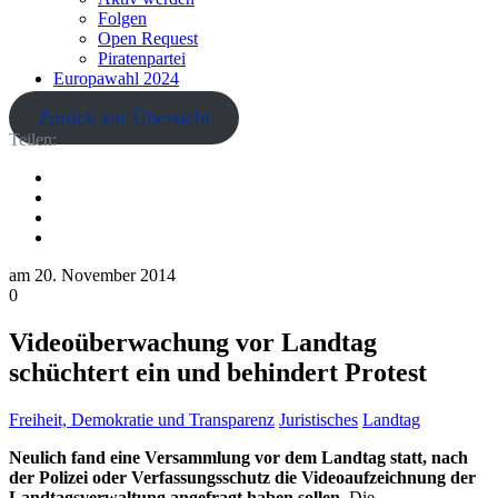
Folgen
Open Request
Piratenpartei
Europawahl 2024
Zurück zur Übersicht
Teilen:
am
20. November 2014
0
Videoüberwachung vor Landtag
schüchtert ein und behindert Protest
Freiheit, Demokratie und Transparenz
Juristisches
Landtag
Neulich fand eine Versammlung vor dem Landtag statt, nach
der Polizei oder Verfassungsschutz die Videoaufzeichnung der
Landtagsverwaltung angefragt haben sollen.
Die