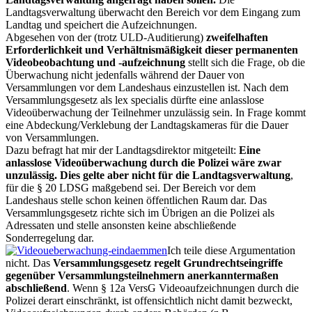
Landtagsverwaltung überwacht den Bereich vor dem Eingang zum
Landtag und speichert die Aufzeichnungen.
Abgesehen von der (trotz ULD-Auditierung)
zweifelhaften
Erforderlichkeit und Verhältnismäßigkeit dieser permanenten
Videobeobachtung und -aufzeichnung
stellt sich die Frage, ob die
Überwachung nicht jedenfalls während der Dauer von
Versammlungen vor dem Landeshaus einzustellen ist. Nach dem
Versammlungsgesetz als lex specialis dürfte eine anlasslose
Videoüberwachung der Teilnehmer unzulässig sein. In Frage kommt
eine Abdeckung/Verklebung der Landtagskameras für die Dauer
von Versammlungen.
Dazu befragt hat mir der Landtagsdirektor mitgeteilt:
Eine
anlasslose Videoüberwachung durch die Polizei wäre zwar
unzulässig. Dies gelte aber nicht für die Landtagsverwaltung
,
für die § 20 LDSG maßgebend sei. Der Bereich vor dem
Landeshaus stelle schon keinen öffentlichen Raum dar. Das
Versammlungsgesetz richte sich im Übrigen an die Polizei als
Adressaten und stelle ansonsten keine abschließende
Sonderregelung dar.
Ich teile diese Argumentation
nicht. Das
Versammlungsgesetz regelt Grundrechtseingriffe
gegenüber Versammlungsteilnehmern anerkanntermaßen
abschließend
. Wenn § 12a VersG Videoaufzeichnungen durch die
Polizei derart einschränkt, ist offensichtlich nicht damit bezweckt,