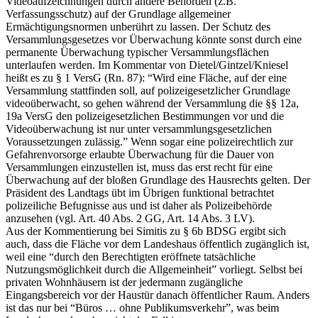
Videoaufzeichnungen durch andere Behörden (z.B.
Verfassungsschutz) auf der Grundlage allgemeiner
Ermächtigungsnormen unberührt zu lassen. Der Schutz des
Versammlungsgesetzes vor Überwachung könnte sonst durch eine
permanente Überwachung typischer Versammlungsflächen
unterlaufen werden. Im Kommentar von Dietel/Gintzel/Kniesel
heißt es zu § 1 VersG (Rn. 87): “Wird eine Fläche, auf der eine
Versammlung stattfinden soll, auf polizeigesetzlicher Grundlage
videoüberwacht, so gehen während der Versammlung die §§ 12a,
19a VersG den polizeigesetzlichen Bestimmungen vor und die
Videoüberwachung ist nur unter versammlungsgesetzlichen
Voraussetzungen zulässig.” Wenn sogar eine polizeirechtlich zur
Gefahrenvorsorge erlaubte Überwachung für die Dauer von
Versammlungen einzustellen ist, muss das erst recht für eine
Überwachung auf der bloßen Grundlage des Hausrechts gelten. Der
Präsident des Landtags übt im Übrigen funktional betrachtet
polizeiliche Befugnisse aus und ist daher als Polizeibehörde
anzusehen (vgl. Art. 40 Abs. 2 GG, Art. 14 Abs. 3 LV).
Aus der Kommentierung bei Simitis zu § 6b BDSG ergibt sich
auch, dass die Fläche vor dem Landeshaus öffentlich zugänglich ist,
weil eine “durch den Berechtigten eröffnete tatsächliche
Nutzungsmöglichkeit durch die Allgemeinheit” vorliegt. Selbst bei
privaten Wohnhäusern ist der jedermann zugängliche
Eingangsbereich vor der Haustür danach öffentlicher Raum. Anders
ist das nur bei “Büros … ohne Publikumsverkehr”, was beim