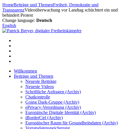
Zum
Home
Beiträge und Themen
Freiheit, Demokratie und
Inhalt
Transparenz
Videoüberwachung vor Landtag schüchtert ein und
springen
behindert Protest
Change language:
Deutsch
English
Willkommen
Beiträge und Themen
Neueste Beiträge
Neueste Videos
Schriftliche Anfragen (Archiv)
Chatkontrolle
Going Dark-Gruppe (Archiv)
ePrivacy-Verordnung (Archiv)
Europäische Digitale Identität (Archiv)
iBorderCtrl (Archiv)
Europäischer Raum für Gesundheitsdaten (Archiv)
Vorratsdatenspeicherung