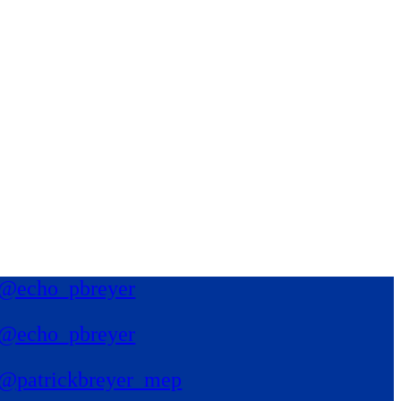
@echo_pbreyer
@echo_pbreyer
@patrickbreyer_mep