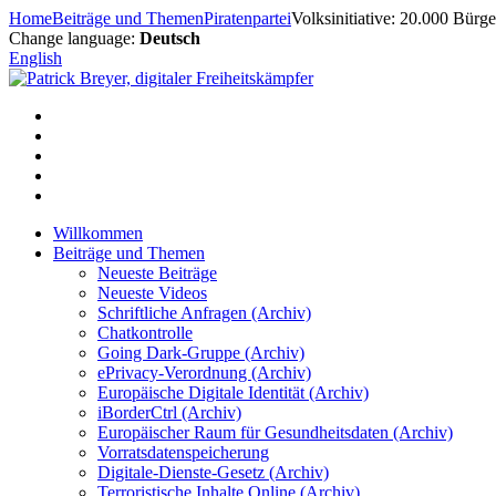
Zum
Home
Beiträge und Themen
Piratenpartei
Volksinitiative: 20.000 Bür
Inhalt
Change language:
Deutsch
springen
English
Willkommen
Beiträge und Themen
Neueste Beiträge
Neueste Videos
Schriftliche Anfragen (Archiv)
Chatkontrolle
Going Dark-Gruppe (Archiv)
ePrivacy-Verordnung (Archiv)
Europäische Digitale Identität (Archiv)
iBorderCtrl (Archiv)
Europäischer Raum für Gesundheitsdaten (Archiv)
Vorratsdatenspeicherung
Digitale-Dienste-Gesetz (Archiv)
Terroristische Inhalte Online (Archiv)