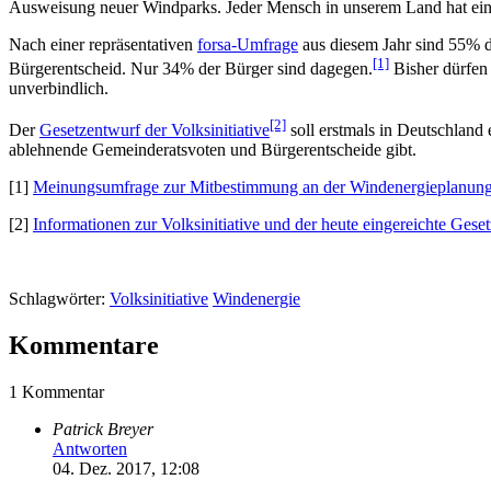
Ausweisung neuer Windparks. Jeder Mensch in unserem Land hat ein A
Nach einer repräsentativen
forsa-Umfrage
aus diesem Jahr sind 55% d
[1]
Bürgerentscheid. Nur 34% der Bürger sind dagegen.
Bisher dürfen
unverbindlich.
[2]
Der
Gesetzentwurf der Volksinitiative
soll erstmals in Deutschland
ablehnende Gemeinderatsvoten und Bürgerentscheide gibt.
[1]
Meinungsumfrage zur Mitbestimmung an der Windenergieplanung 
[2]
Informationen zur Volksinitiative und der heute eingereichte Gese
Schlagwörter:
Volksinitiative
Windenergie
Kommentare
1 Kommentar
Patrick Breyer
Antworten
04. Dez. 2017, 12:08