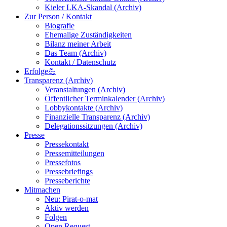
Kieler LKA-Skandal (Archiv)
Zur Person / Kontakt
Biografie
Ehemalige Zuständigkeiten
Bilanz meiner Arbeit
Das Team (Archiv)
Kontakt / Datenschutz
Erfolge💪
Transparenz (Archiv)
Veranstaltungen (Archiv)
Öffentlicher Terminkalender (Archiv)
Lobbykontakte (Archiv)
Finanzielle Transparenz (Archiv)
Delegationssitzungen (Archiv)
Presse
Pressekontakt
Pressemitteilungen
Pressefotos
Pressebriefings
Presseberichte
Mitmachen
Neu: Pirat-o-mat
Aktiv werden
Folgen
Open Request