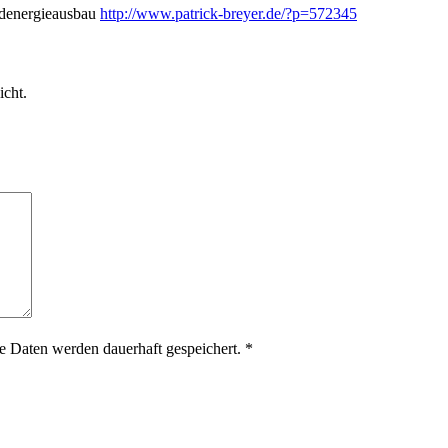
ndenergieausbau
http://www.patrick-breyer.de/?p=572345
icht.
 Daten werden dauerhaft gespeichert.
*