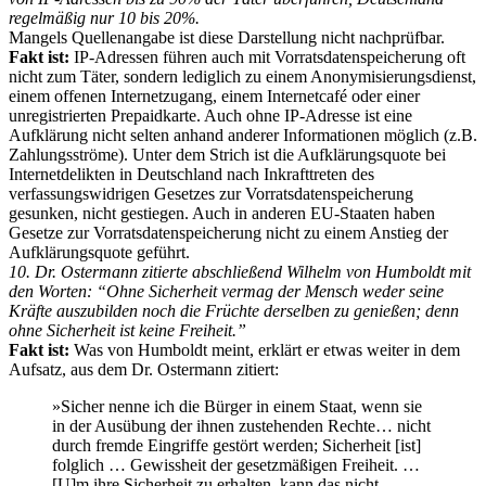
regelmäßig nur 10 bis 20%.
Mangels Quellenangabe ist diese Darstellung nicht nachprüfbar.
Fakt ist:
IP-Adressen führen auch mit Vorratsdatenspeicherung oft
nicht zum Täter, sondern lediglich zu einem Anonymisierungsdienst,
einem offenen Internetzugang, einem Internetcafé oder einer
unregistrierten Prepaidkarte. Auch ohne IP-Adresse ist eine
Aufklärung nicht selten anhand anderer Informationen möglich (z.B.
Zahlungsströme). Unter dem Strich ist die Aufklärungsquote bei
Internetdelikten in Deutschland nach Inkrafttreten des
verfassungswidrigen Gesetzes zur Vorratsdatenspeicherung
gesunken, nicht gestiegen. Auch in anderen EU-Staaten haben
Gesetze zur Vorratsdatenspeicherung nicht zu einem Anstieg der
Aufklärungsquote geführt.
10. Dr. Ostermann zitierte abschließend Wilhelm von Humboldt mit
den Worten: “Ohne Sicherheit vermag der Mensch weder seine
Kräfte auszubilden noch die Früchte derselben zu genießen; denn
ohne Sicherheit ist keine Freiheit.”
Fakt ist:
Was von Humboldt meint, erklärt er etwas weiter in dem
Aufsatz, aus dem Dr. Ostermann zitiert:
»Sicher nenne ich die Bürger in einem Staat, wenn sie
in der Ausübung der ihnen zustehenden Rechte… nicht
durch fremde Eingriffe gestört werden; Sicherheit [ist]
folglich … Gewissheit der gesetzmäßigen Freiheit. …
[U]m ihre Sicherheit zu erhalten, kann das nicht