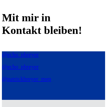
Mit mir in
Kontakt bleiben!
@echo_pbreyer
@echo_pbreyer
@patrickbreyer_mep