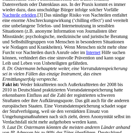
Datenverlusts oder Datenklaus aus. In der Praxis kommt es immer
wieder dazu, dass unschuldige Bürger infolge solcher Vorfälle
Nachteile erleiden
.[3] Das ständige Risiko von Nachteilen entfaltet
eine enorme Abschreckungswirkung (‘chilling effect’) und vereitelt
eine unbefangene Telefon- und Internetnutzung in sensiblen
Situationen (z.B. anonyme Information von Journalisten über
Missstände; psychologische, medizinische und juristische Beratung
und Selbsthilfegruppen von Menschen in besonderen Situationen
wie Notlagen und Krankheiten). Wenn Menschen nicht mehr ohne
Furcht vor Nachteilen durch Anrufe oder im
Internet
Hilfe suchen
können, verhindert dies eine sinnvolle Prävention und kann sogar
Leib und Leben von Unbeteiligten gefährden.
8. Dr. Ostermann behauptete weiter, eine Vorratsdatenspeicherung
sei in vielen Fällen das einzige Instrument, das einen
Ermittlungserfolg verspreche.
Fakt ist:
Weder Inkrafttreten noch Außerkrafttreten der 2008 bis
2010 in Deutschland praktizierten Vorratsdatenspeicherung hatte
erkennbaren Einfluss auf die Zahl der registrierten schweren
Straftaten oder ihre Aufklärungsquote. Das gilt auch für die anderen
europäischen Staaten. Eine Vorratsdatenspeicherung schadet sogar
der Strafverfolgung, weil sie den verstärkten Einsatz von
Umgehungsmaßnahmen nach sich zieht, deren Anonymität selbst im
Verdachtsfall nicht mehr aufgehoben werden kann.
9. Laut Dr. Ostermann könnten die meisten anderen Länder anhand
von IP-Adressen bis zu 90% der Täter überführen, Deutschland