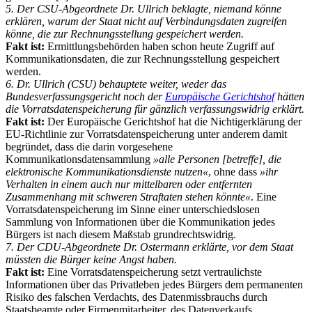
5. Der CSU-Abgeordnete Dr. Ullrich beklagte, niemand könne
erklären, warum der Staat nicht auf Verbindungsdaten zugreifen
könne, die zur Rechnungsstellung gespeichert werden.
Fakt ist:
Ermittlungsbehörden haben schon heute Zugriff auf
Kommunikationsdaten, die zur Rechnungsstellung gespeichert
werden.
6. Dr. Ullrich (CSU) behauptete weiter, weder das
Bundesverfassungsgericht noch der
Europäische Gerichtshof
hätten
die Vorratsdatenspeicherung für gänzlich verfassungswidrig erklärt.
Fakt ist:
Der Europäische Gerichtshof hat die Nichtigerklärung der
EU-Richtlinie zur Vorratsdatenspeicherung unter anderem damit
begründet, dass die darin vorgesehene
Kommunikationsdatensammlung
»alle Personen [betreffe], die
elektronische Kommunikationsdienste nutzen«
, ohne dass
»ihr
Verhalten in einem auch nur mittelbaren oder entfernten
Zusammenhang mit schweren Straftaten stehen könnte«
. Eine
Vorratsdatenspeicherung im Sinne einer unterschiedslosen
Sammlung von Informationen über die Kommunikation jedes
Bürgers ist nach diesem Maßstab grundrechtswidrig.
7. Der CDU-Abgeordnete Dr. Ostermann erklärte, vor dem Staat
müssten die Bürger keine Angst haben.
Fakt ist:
Eine Vorratsdatenspeicherung setzt vertraulichste
Informationen über das Privatleben jedes Bürgers dem permanenten
Risiko des falschen Verdachts, des Datenmissbrauchs durch
Staatsbeamte oder Firmenmitarbeiter, des Datenverkaufs,