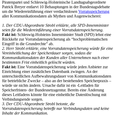
Piratenpartei und Schleswig-Holsteinische Landtagsabgeordnete
Patrick Breyer entlarvt 10 Behauptungen in der Bundestagsdebatte
um die Wiedereinführung einer verdachtslosen
Vorratsspeicherung
aller Kommunikationsdaten als Mythen und Augenwischerei:
1. Der CDU-Abgeordnete Strobl erklärte, alle SPD-Innenminister
seien für die Wiedereinführung einer Vorratsdatenspeicherung.
Fakt ist:
Schleswig-Holsteins Innenminister Studt (SPD) lehnt eine
Rückkehr zur Vorratsdatenspeicherung als “hochproblematischen
Eingriff in die Grundrechte” ab.
2. Herr Strobl erklärte, eine Vorratsdatenspeicherung würde für eine
Vereinheitlichung der Speicherdauer sorgen, sodass die
Kommunikationsdaten der Kunden aller Unternehmen nach einer
bestimmten Frist einheitlich gelöscht würden.
Fakt ist:
Eine Vorratsdatenspeicherung würde jeden Anbieter zur
Einrichtung einer zusätzlichen Datenbank zwingen. An der
unterschiedlichen Aufbewahrungsdauer von Kommunikationsdaten
für betriebliche Zwecke – also an der bestehenden Speicherpraxis –
würde sie nichts ändern. Ursache dafür ist ein ›Leitfaden für
Speicherfristen‹ der Bundesnetzagentur. Bereits eine Änderung
dieses Leitfadens könnte für eine einheitliche Datenlöschung mit
Verbindungsende sorgen.
3. Der CDU-Abgeordnete Strobl betonte, die
Vorratsdatenspeicherung betreffe nur Verbindungsdaten und keine
Inhalte der Kommunikation.