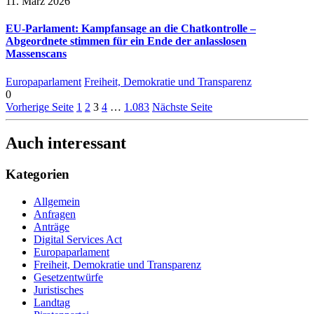
11. März 2026
EU-Parlament: Kampfansage an die Chatkontrolle –
Abgeordnete stimmen für ein Ende der anlasslosen
Massenscans
Europaparlament
Freiheit, Demokratie und Transparenz
0
Vorherige Seite
1
2
3
4
…
1.083
Nächste Seite
Auch interessant
Kategorien
Allgemein
Anfragen
Anträge
Digital Services Act
Europaparlament
Freiheit, Demokratie und Transparenz
Gesetzentwürfe
Juristisches
Landtag