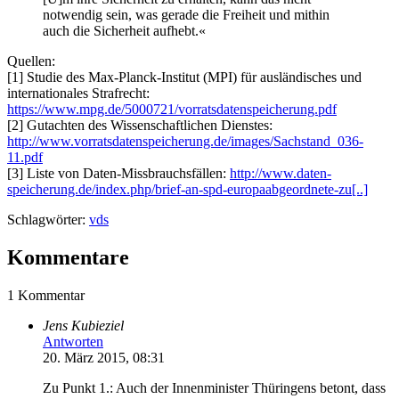
notwendig sein, was gerade die Freiheit und mithin
auch die Sicherheit aufhebt.«
Quellen:
[1] Studie des Max-Planck-Institut (MPI) für ausländisches und
internationales Strafrecht:
https://www.mpg.de/5000721/vorratsdatenspeicherung.pdf
[2] Gutachten des Wissenschaftlichen Dienstes:
http://www.vorratsdatenspeicherung.de/images/Sachstand_036-
11.pdf
[3] Liste von Daten-Missbrauchsfällen:
http://www.daten-
speicherung.de/index.php/brief-an-spd-europaabgeordnete-zu[..]
Schlagwörter:
vds
Kommentare
1 Kommentar
Jens Kubieziel
Antworten
20. März 2015, 08:31
Zu Punkt 1.: Auch der Innenminister Thüringens betont, dass