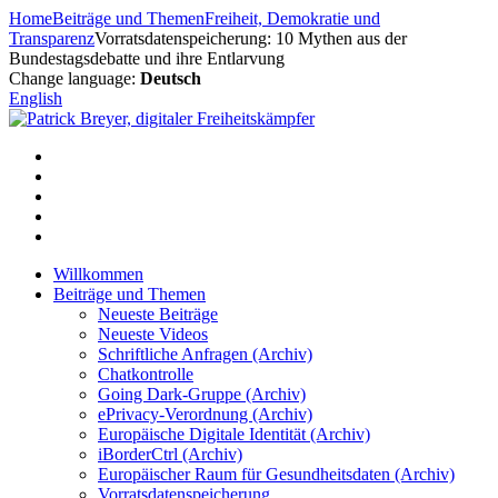
Zum
Home
Beiträge und Themen
Freiheit, Demokratie und
Inhalt
Transparenz
Vorratsdatenspeicherung: 10 Mythen aus der
springen
Bundestagsdebatte und ihre Entlarvung
Change language:
Deutsch
English
Willkommen
Beiträge und Themen
Neueste Beiträge
Neueste Videos
Schriftliche Anfragen (Archiv)
Chatkontrolle
Going Dark-Gruppe (Archiv)
ePrivacy-Verordnung (Archiv)
Europäische Digitale Identität (Archiv)
iBorderCtrl (Archiv)
Europäischer Raum für Gesundheitsdaten (Archiv)
Vorratsdatenspeicherung