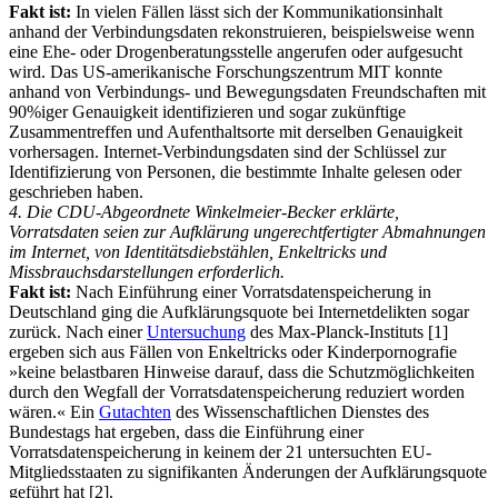
Fakt ist:
In vielen Fällen lässt sich der Kommunikationsinhalt
anhand der Verbindungsdaten rekonstruieren, beispielsweise wenn
eine Ehe- oder Drogenberatungsstelle angerufen oder aufgesucht
wird. Das US-amerikanische Forschungszentrum MIT konnte
anhand von Verbindungs- und Bewegungsdaten Freundschaften mit
90%iger Genauigkeit identifizieren und sogar zukünftige
Zusammentreffen und Aufenthaltsorte mit derselben Genauigkeit
vorhersagen. Internet-Verbindungsdaten sind der Schlüssel zur
Identifizierung von Personen, die bestimmte Inhalte gelesen oder
geschrieben haben.
4. Die CDU-Abgeordnete Winkelmeier-Becker erklärte,
Vorratsdaten seien zur Aufklärung ungerechtfertigter Abmahnungen
im Internet, von Identitätsdiebstählen, Enkeltricks und
Missbrauchsdarstellungen erforderlich.
Fakt ist:
Nach Einführung einer Vorratsdatenspeicherung in
Deutschland ging die Aufklärungsquote bei Internetdelikten sogar
zurück. Nach einer
Untersuchung
des Max-Planck-Instituts [1]
ergeben sich aus Fällen von Enkeltricks oder Kinderpornografie
»keine belastbaren Hinweise darauf, dass die Schutzmöglichkeiten
durch den Wegfall der Vorratsdatenspeicherung reduziert worden
wären.« Ein
Gutachten
des Wissenschaftlichen Dienstes des
Bundestags hat ergeben, dass die Einführung einer
Vorratsdatenspeicherung in keinem der 21 untersuchten EU-
Mitgliedsstaaten zu signifikanten Änderungen der Aufklärungsquote
geführt hat [2].