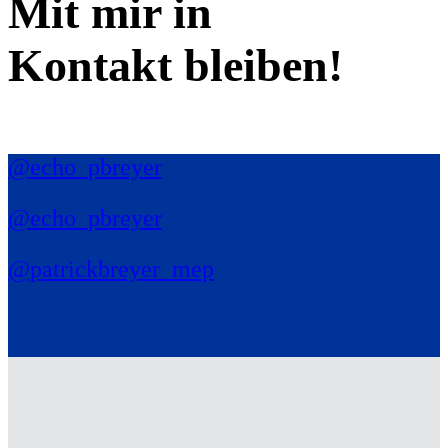
Mit mir in
Kontakt bleiben!
@echo_pbreyer
@echo_pbreyer
@patrickbreyer_mep