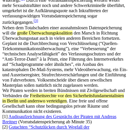
widerlegt.
Durch eine Vorratsdatenspeicherung werden weder
mehr Sexualstraftäter noch und andere Schwerkriminelle überführt,
umgekehrt ist die Aufklärungsquote nach Inkrafttreten der
verfassungswidrigen Vorratsdatenspeicherung sogar
[3]
zurückgegangen.
Neben dem Totalschaden einer ausnahmslosen Datenspeicherung
will die
große Überwachungskoalition
den Marsch in Richtung
Überwachungsstaat auch in vielen anderen Bereichen fortsetzen.
Geplant ist die Durchbrechung von Verschlüsselung (“Quellen-
Telekommunikationsüberwachung”), eine “Verbesserung” der
“technischen Analysefähigkeit” des Verfassungsschutzes und der
“Anti-Terror-Datei” à la Prism, eine Filterung des Internetverkehrs
auf “Schadprogramme oder ähnliches”, ein Ausbau des
katastrophalen De-Mail-Systems, mehr Videoüberwachung, ein Ein-
und Ausreiseregister, Strafrechtsverschärfungen und die Einführung
von Fahrverboten. Volksentscheide über diesen orwellschen
Masterplan sollen natürlich nicht zugelassen werden.
Wir Piraten werden in breiten Bündnissen mit Zivilgesellschaft und
Verbänden die
Freiheitsrechte vor den Sicherheitsfundamentalisten
in Berlin und anderswo verteidigen
. Eine freie und offene
Gesellschaft kann ohne bedingungslos private Räume und
Kommunikation nicht existieren.
[1]
Audioaufzeichnung des Gesprächs der Piraten mit Andreas
Breitner
(Vorratsdatenspeicherung ab Minute 35)
[2]
Gutachten “Schutzlücken durch Wegfall der