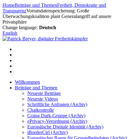
Zum
Home
Beiträge und Themen
Freiheit, Demokratie und
Inhalt
Transparenz
Vorratsdatenspeicherung: Große
springen
Überwachungskoalition plant Generalangriff auf unsere
Privatsphäre
Change language:
Deutsch
English
Willkommen
Beiträge und Themen
Neueste Beiträge
Neueste Videos
Schriftliche Anfragen (Archiv)
Chatkontrolle
Going Dark-Gruppe (Archiv)
ePrivacy-Verordnung (Archiv)
Europäische Digitale Identität (Archiv)
iBorderCtrl (Archiv)
Europäischer Raum für Gesundheitsdaten (Archiv)