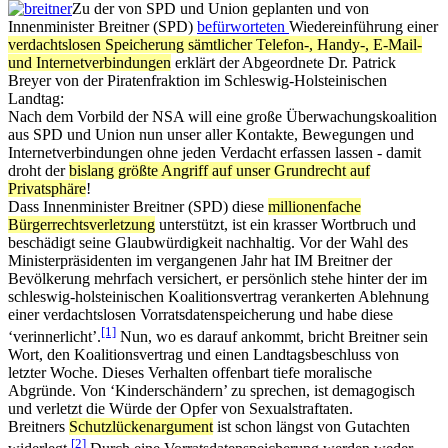
Zu der von SPD und Union geplanten und von
Innenminister Breitner (SPD)
befürworteten
Wiedereinführung einer
verdachtslosen Speicherung sämtlicher Telefon-, Handy-, E-Mail-
und Internetverbindungen
erklärt der Abgeordnete Dr. Patrick
Breyer von der Piratenfraktion im Schleswig-Holsteinischen
Landtag:
Nach dem Vorbild der NSA will eine große Überwachungskoalition
aus SPD und Union nun unser aller Kontakte, Bewegungen und
Internetverbindungen ohne jeden Verdacht erfassen lassen ­- damit
droht der
bislang größte Angriff auf unser Grundrecht auf
Privatsphäre
!
Dass Innenminister Breitner (SPD) diese
millionenfache
Bürgerrechtsverletzung
unterstützt, ist ein krasser Wortbruch und
beschädigt seine Glaubwürdigkeit nachhaltig. Vor der Wahl des
Ministerpräsidenten im vergangenen Jahr hat IM Breitner der
Bevölkerung mehrfach versichert, er persönlich stehe hinter der im
schleswig-holsteinischen Koalitionsvertrag verankerten Ablehnung
einer verdachtslosen Vorratsdatenspeicherung und habe diese
[1]
‘verinnerlicht’.
Nun, wo es darauf ankommt, bricht Breitner sein
Wort, den Koalitionsvertrag und einen Landtagsbeschluss von
letzter Woche. Dieses Verhalten offenbart tiefe moralische
Abgründe. Von ‘Kinderschändern’ zu sprechen, ist demagogisch
und verletzt die Würde der Opfer von Sexualstraftaten.
Breitners
Schutzlückenargument
ist schon längst von Gutachten
[2]