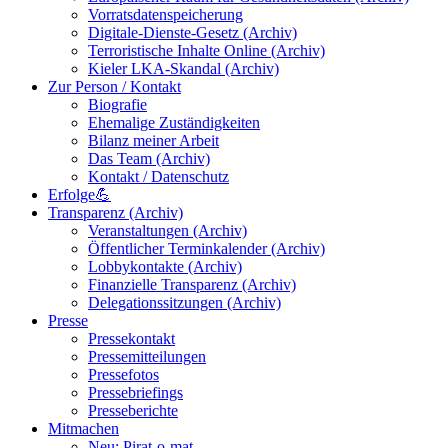
Vorratsdatenspeicherung
Digitale-Dienste-Gesetz (Archiv)
Terroristische Inhalte Online (Archiv)
Kieler LKA-Skandal (Archiv)
Zur Person / Kontakt
Biografie
Ehemalige Zuständigkeiten
Bilanz meiner Arbeit
Das Team (Archiv)
Kontakt / Datenschutz
Erfolge💪
Transparenz (Archiv)
Veranstaltungen (Archiv)
Öffentlicher Terminkalender (Archiv)
Lobbykontakte (Archiv)
Finanzielle Transparenz (Archiv)
Delegationssitzungen (Archiv)
Presse
Pressekontakt
Pressemitteilungen
Pressefotos
Pressebriefings
Presseberichte
Mitmachen
Neu: Pirat-o-mat