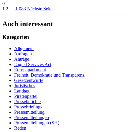
0
1
2
…
1.083
Nächste Seite
Auch interessant
Kategorien
Allgemein
Anfragen
Anträge
Digital Services Act
Europaparlament
Freiheit, Demokratie und Transparenz
Gesetzentwürfe
Juristisches
Landtag
Piratenpartei
Presseberichte
Pressebriefings
Pressemitteilung
Pressemitteilungen
Pressemitteilungen (SH)
Reden