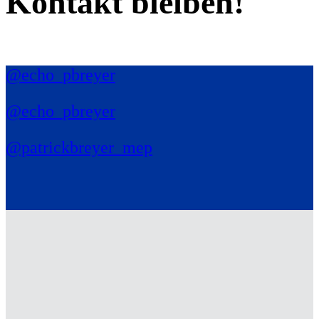
Kontakt bleiben!
@echo_pbreyer
@echo_pbreyer
@patrickbreyer_mep