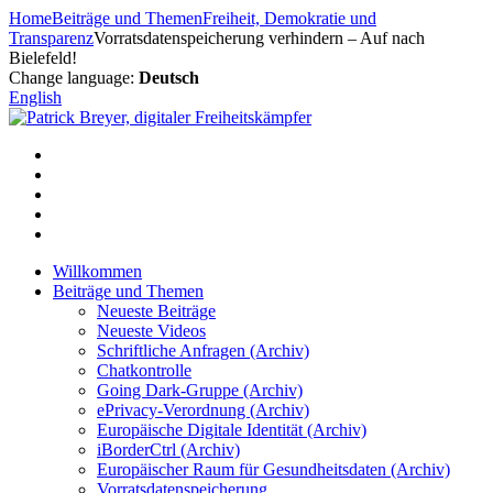
Zum
Home
Beiträge und Themen
Freiheit, Demokratie und
Inhalt
Transparenz
Vorratsdatenspeicherung verhindern – Auf nach
springen
Bielefeld!
Change language:
Deutsch
English
Willkommen
Beiträge und Themen
Neueste Beiträge
Neueste Videos
Schriftliche Anfragen (Archiv)
Chatkontrolle
Going Dark-Gruppe (Archiv)
ePrivacy-Verordnung (Archiv)
Europäische Digitale Identität (Archiv)
iBorderCtrl (Archiv)
Europäischer Raum für Gesundheitsdaten (Archiv)
Vorratsdatenspeicherung