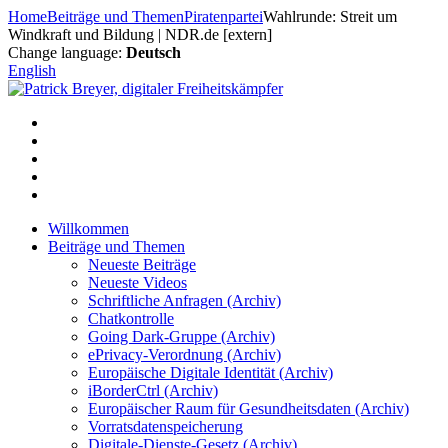
Zum
Home
Beiträge und Themen
Piratenpartei
Wahlrunde: Streit um
Inhalt
Windkraft und Bildung | NDR.de [extern]
springen
Change language:
Deutsch
English
Willkommen
Beiträge und Themen
Neueste Beiträge
Neueste Videos
Schriftliche Anfragen (Archiv)
Chatkontrolle
Going Dark-Gruppe (Archiv)
ePrivacy-Verordnung (Archiv)
Europäische Digitale Identität (Archiv)
iBorderCtrl (Archiv)
Europäischer Raum für Gesundheitsdaten (Archiv)
Vorratsdatenspeicherung
Digitale-Dienste-Gesetz (Archiv)