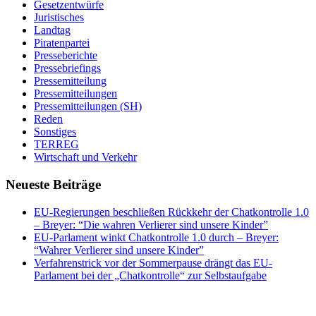
Gesetzentwürfe
Juristisches
Landtag
Piratenpartei
Presseberichte
Pressebriefings
Pressemitteilung
Pressemitteilungen
Pressemitteilungen (SH)
Reden
Sonstiges
TERREG
Wirtschaft und Verkehr
Neueste Beiträge
EU-Regierungen beschließen Rückkehr der Chatkontrolle 1.0
– Breyer: “Die wahren Verlierer sind unsere Kinder”
EU-Parlament winkt Chatkontrolle 1.0 durch – Breyer:
“Wahrer Verlierer sind unsere Kinder”
Verfahrenstrick vor der Sommerpause drängt das EU-
Parlament bei der „Chatkontrolle“ zur Selbstaufgabe