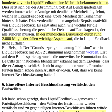
hunderte zuvor in LiquidFeedback eine Mehrheit bekommen hatten
.
Dies setzt sich bei der Abstimmung fort: Auf Bundesparteitagen
werden immer wieder Anträge mit deutlicher Mehrheit abgelehnt,
welche in LiquidFeedback eine große Mehrheit der Teilnehmer
hinter sich hatte. Dies verdeutlicht die mangelnde Repräsentativität
von LiquidFeedback. Es zeigt aber auch, wie wichtig für die
Qualitätssicherung die persönliche Debatte auf Parteitagen ist, der
alle zuhören müssen.
In der mündlichen Diskussion durch rund
2.000 Mitglieder fallen wichtige Aspekte auf
, die in LiquidFeedback
nicht auffallen.
Ein Beispiel: Der “Grundsatzprogrammantrag Inklusion” war in
LiquidFeedback mit 92% Zustimmung angenommen
worden
. Erst
auf dem Bundesparteitag wurde die unerwünsche Konnotation des
Begriffs der “nationalen Identitäten” erkannt mit dem Ergebnis, dass
dieser Antrag so schließlich nicht angenommen wurde. Prominente
Piraten hatten schon ihren Austritt erwogen. Gut, dass wir keine
Internet-Beschlussfassung hatten!
6. Eine offene Internet-Beschlussfassung verfälscht den
Basiswillen
Ich habe schon gezeigt, dass LiquidFeedback – gemessen an
Parteitagsbeschlüssen – den Willen der Basis immer wieder
verfälscht und zu gegenteiligen Internet-Beschlüssen führen würde.