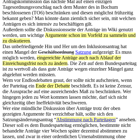
Antragskommission das nächste Mal auf einen einzigen
Tagesordnungsvorschlag nach dem Muster des in Bochum
beschlossenen (TO6) beschränken und diesen möglichst frühzeitig
bekannt geben? Man könnte dann ziemlich sicher sein, mit welchen
Anträgen es sich intensiv zu beschäftigen gilt.
Außerdem sollte die Diskussionsseite der Anträge im Wiki genutzt
werden, um wichtige
Argumente schon im Vorfeld zu sammeln und
zu diskutieren
.
Das unbefriedigende Hin und Her um den Inklusionsantrag hat
einen Mangel der
Geschäftsordnung
Satzung
aufgezeigt: Es muss
möglich werden,
eingereichte Anträge auch nach Ablauf der
Einreichungsfrist noch zu ändern
. Die Zeit auf dem Bundesparteitag
ist zu wertvoll als dass gute Anträge wegen einzelner Mängel ganz
abgelehnt werden müssten.
Wem vor Endlosdebatten graut, der sollte nicht aufschreien, wenn
der Parteitag ein
Ende der Debatte
beschließt. Es ist keine Zensur,
die Aussprache auf eine ausreichendes Maß zu beschränken. Wer
hingegen jeden zu Wort kommen lassen möchte, darf sich nicht
gleichzeitig über Ineffektivität beschweren.
Wer eine mündliche Diskussion über Anträge trotz der oben
gezeigten Argumente für verzichtbar hält, sollte sich den
Satzungsänderungsantrag “
Abstimmung nach Parteitagen
” ansehen.
Dieser soll es dem Bundesparteitag ermöglichen, bestimmte nicht
behandelte Anträge vier Wochen später dezentral abstimmen zu
lassen, und zwar in einer ordentlichen Urnenabstimmung ohne