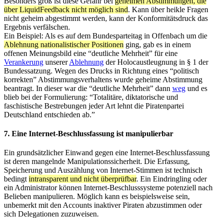
Besonders groß ist diese Gefahr bei
geheimen Abstimmungen, die
über LiquidFeedback nicht möglich sind
. Kann über heikle Fragen
nicht geheim abgestimmt werden, kann der Konformitätsdruck das
Ergebnis verfälschen.
Ein Beispiel: Als es auf dem Bundesparteitag in Offenbach um die
Ablehnung nationalistischer Positionen
ging, gab es in einem
offenen Meinungsbild eine “deutliche Mehrheit” für eine
Verankerung
unserer
Ablehnung
der Holocaustleugnung in § 1 der
Bundessatzung. Wegen des Drucks in Richtung eines “politisch
korrekten” Abstimmungsverhaltens wurde geheime Abstimmung
beantragt. In dieser war die “deutliche Mehrheit” dann
weg
und es
blieb bei der Formulierung: “Totalitäre, diktatorische und
faschistische Bestrebungen jeder Art lehnt die Piratenpartei
Deutschland entschieden ab.”
7. Eine Internet-Beschlussfassung ist manipulierbar
Ein grundsätzlicher Einwand gegen eine Internet-Beschlussfassung
ist deren mangelnde Manipulationssicherheit. Die Erfassung,
Speicherung und Auszählung von Internet-Stimmen ist technisch
bedingt
intransparent und nicht überprüfbar
. Ein Eindringling oder
ein Administrator können Internet-Beschlusssysteme potenziell nach
Belieben manipulieren. Möglich kann es beispielsweise sein,
unbemerkt mit den Accounts inaktiver Piraten abzustimmen oder
sich Delegationen zuzuweisen.