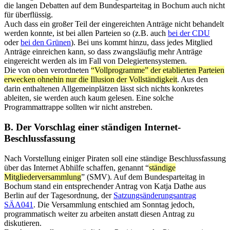
die langen Debatten auf dem Bundesparteitag in Bochum auch nicht
für überflüssig.
Auch dass ein großer Teil der eingereichten Anträge nicht behandelt
werden konnte, ist bei allen Parteien so (z.B. auch
bei der CDU
oder
bei den Grünen
). Bei uns kommt hinzu, dass jedes Mitglied
Anträge einreichen kann, so dass zwangsläufig mehr Anträge
eingereicht werden als im Fall von Delegiertensystemen.
Die von oben verordneten
“Vollprogramme” der etablierten Parteien
erwecken ohnehin nur die Illusion der Vollständigkeit
. Aus den
darin enthaltenen Allgemeinplätzen lässt sich nichts konkretes
ableiten, sie werden auch kaum gelesen. Eine solche
Programmattrappe sollten wir nicht anstreben.
B. Der Vorschlag einer ständigen Internet-
Beschlussfassung
Nach Vorstellung einiger Piraten soll eine ständige Beschlussfassung
über das Internet Abhilfe schaffen, genannt “
ständige
Mitgliederversammlung
” (SMV). Auf dem Bundesparteitag in
Bochum stand ein entsprechender Antrag von Katja Dathe aus
Berlin auf der Tagesordnung, der
Satzungsänderungsantrag
SÄA041
. Die Versammlung entschied am Sonntag jedoch,
programmatisch weiter zu arbeiten anstatt diesen Antrag zu
diskutieren.