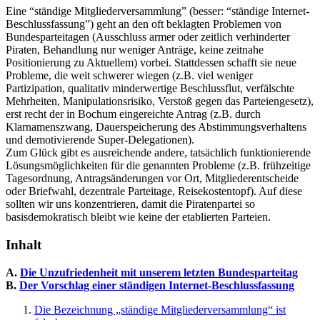
Eine “ständige Mitgliederversammlung” (besser: “ständige Internet-
Beschlussfassung”) geht an den oft beklagten Problemen von
Bundesparteitagen (Ausschluss armer oder zeitlich verhinderter
Piraten, Behandlung nur weniger Anträge, keine zeitnahe
Positionierung zu Aktuellem) vorbei. Stattdessen schafft sie neue
Probleme, die weit schwerer wiegen (z.B. viel weniger
Partizipation, qualitativ minderwertige Beschlussflut, verfälschte
Mehrheiten, Manipulationsrisiko, Verstoß gegen das Parteiengesetz),
erst recht der in Bochum eingereichte Antrag (z.B. durch
Klarnamenszwang, Dauerspeicherung des Abstimmungsverhaltens
und demotivierende Super-Delegationen).
Zum Glück gibt es ausreichende andere, tatsächlich funktionierende
Lösungsmöglichkeiten für die genannten Probleme (z.B. frühzeitige
Tagesordnung, Antragsänderungen vor Ort, Mitgliederentscheide
oder Briefwahl, dezentrale Parteitage, Reisekostentopf). Auf diese
sollten wir uns konzentrieren, damit die Piratenpartei so
basisdemokratisch bleibt wie keine der etablierten Parteien.
Inhalt
A.
Die Unzufriedenheit mit unserem letzten Bundesparteitag
B.
Der Vorschlag einer ständigen Internet-Beschlussfassung
Die Bezeichnung „ständige Mitgliederversammlung“ ist