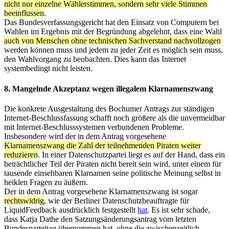
nicht nur einzelne Wählerstimmen, sondern sehr viele Stimmen
beeinflussen
.
Das Bundesverfassungsgericht hat den Einsatz von Computern bei
Wahlen im Ergebnis mit der Begründung abgelehnt, dass eine Wahl
auch von Menschen ohne technischen Sachverstand nachvollzogen
werden können muss und jedem zu jeder Zeit es möglich sein muss,
den Wahlvorgang zu beobachten. Dies kann das Internet
systembedingt nicht leisten.
8. Mangelnde Akzeptanz wegen illegalem Klarnamenszwang
Die konkrete Ausgestaltung des Bochumer Antrags zur ständigen
Internet-Beschlussfassung schafft noch größere als die unvermeidbar
mit Internet-Beschlusssystemen verbundenen Probleme.
Insbesondere wird der in dem Antrag vorgesehene
Klarnamenszwang die Zahl der teilnehmenden Piraten weiter
reduzieren
. In einer Datenschutzpartei liegt es auf der Hand, dass ein
beträchtlicher Teil der Piraten nicht bereit sein wird, unter einem für
tausende einsehbaren Klarnamen seine politische Meinung selbst in
heiklen Fragen zu äußern.
Der in dem Antrag vorgesehene Klarnamenszwang ist sogar
rechtswidrig
, wie der Berliner Datenschutzbeauftragte für
LiquidFeedback ausdrücklich festgestellt
hat
. Es ist sehr schade,
dass Katja Dathe den Satzungsänderungsantrag vom letzten
Bundesparteitag übernommen hat, ohne die zwischenzeitlich