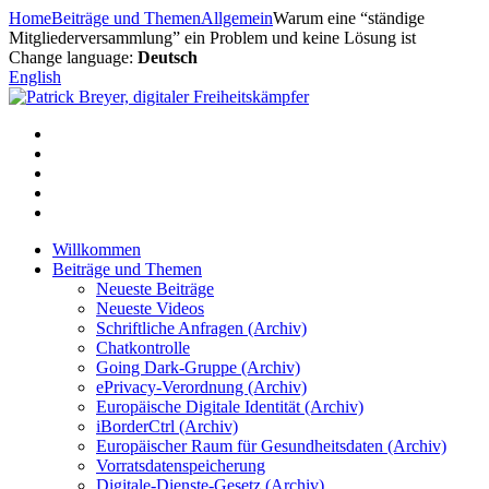
Zum
Home
Beiträge und Themen
Allgemein
Warum eine “ständige
Inhalt
Mitgliederversammlung” ein Problem und keine Lösung ist
springen
Change language:
Deutsch
English
Willkommen
Beiträge und Themen
Neueste Beiträge
Neueste Videos
Schriftliche Anfragen (Archiv)
Chatkontrolle
Going Dark-Gruppe (Archiv)
ePrivacy-Verordnung (Archiv)
Europäische Digitale Identität (Archiv)
iBorderCtrl (Archiv)
Europäischer Raum für Gesundheitsdaten (Archiv)
Vorratsdatenspeicherung
Digitale-Dienste-Gesetz (Archiv)