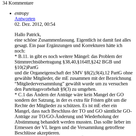
34 Kommentare
entropy
Antworten
02. Dez. 2012, 00:54
Hallo Patrick,
eine schöne Zusammenfassung. Eigentlich ist damit fast alles
gesagt. Ein paar Ergänzungen und Korrekturen hätte ich
noch:
* B.11. in gibt es noch weitere Mängel: das Problem der
Stimmrechtsübertragung §38,40,§164ff,§242 BGB und
§10(2)PartG
und die Organeigenschaft der SMV §8(2),9(4),12 PartG ohne
gewählte Mitglieder, die mE zusammen mit der Bezeichnung
“Mitgliederversammlung” gewählt wurde um zu versuchen
den Parteitagsvorbehalt §9(3) zu umgehen.
* C.1 das Ändern der Anträge wäre kein Mangel der GO
sondern der Satzung, in der es extra für Fristen gibt um die
Rechte der Mitglieder zu schützen. Es ist mE eher ein
Mangel, dass nach Beschluss der TO und GO sämtliche GO-
Anträge zur TO/GO-Änderung und Wiederholung der
Abstimmung behandelt werden mussten. Das sollte lieber im
Ermessen der VL liegen und die Versammlung getroffene
Beschlüsse akzeptieren.