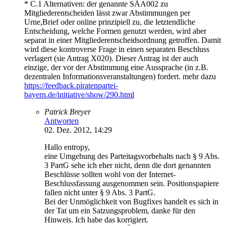
* C.1 Alternativen: der genannte SÄA002 zu
Mitgliederentscheiden lässt zwar Abstimmungen per
Urne,Brief oder online prinzipiell zu, die letztendliche
Entscheidung, welche Formen genutzt werden, wird aber
separat in einer Mitgliederentscheidsordnung getroffen. Damit
wird diese kontroverse Frage in einen separaten Beschluss
verlagert (sie Antrag X020). Dieser Antrag ist der auch
einzige, der vor der Abstimmung eine Aussprache (in z.B.
dezentralen Informationsveranstaltungen) fordert. mehr dazu
https://feedback.piratenpartei-
bayern.de/initiative/show/290.html
Patrick Breyer
Antworten
02. Dez. 2012, 14:29
Hallo entropy,
eine Umgehung des Parteitagsvorbehalts nach § 9 Abs.
3 PartG sehe ich eher nicht, denn die dort genannten
Beschlüsse sollten wohl von der Internet-
Beschlussfassung ausgenommen sein. Positionspapiere
fallen nicht unter § 9 Abs. 3 PartG.
Bei der Unmöglichkeit von Bugfixes handelt es sich in
der Tat um ein Satzungsproblem, danke für den
Hinweis. Ich habe das korrigiert.