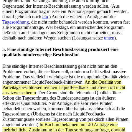
Programm- und Satzungsänderung, die auch künftig nicht
Gegenstand der Internet-Beschlussfassung werden sollen. (Aus
einem Programmantrag musste ein Positionspapier gemacht werden,
darauf gehe ich noch
ein
.) Auch die weiteren Anträge auf der
Tagesordnung
, die nicht mehr behandelt werden konnten, waren fast
alle Programmanträge. Wer beklagt, ein ausreichendes Programm
ließe sich auf Parteitagen aus Zeitgründen nicht erarbeiten, muss
deshalb nach anderen Wegen suchen (Lösungsansätze
unten
).
5. Eine ständige Internet-Beschlussfassung produziert eine
qualitativ minderwertige Beschlussflut
Eine ständige Internet-Beschlussfassung geht nicht nur an den
Problemen vorbei, die sie lösen soll, sondern schafft selbst massive
Probleme. Das vielleicht wichtigste ist die mangelnde Qualität vieler
angenommener LiquidFeedback-Initiativen.
An die Qualität von
Parteitagsbeschlüssen reichen LiquidFeedback-Initiativen oft nicht
ansatzweise heran
. Der Grund sind die fehlenden Qualitätsfilter:
Schon die Tagesordnung des Bundesparteitags ist ein äußerst
effektiver Qualitätsfilter. Nur Anträge, die sehr viele Piraten
behandelt sehen wollen, kommen überhaupt aussichtsreich auf die
Tagesordnung. (Übrigens ist die nach LiquidFeedback-
Zustimmungsrate sortierte Tagesordnung von praktisch allen Piraten
abgelehnt worden.)
In Bochum bekamen nur 40 Anträge eine
mehrheitliche Zustimmung in der Tagesordnungsumfrage, obwohl