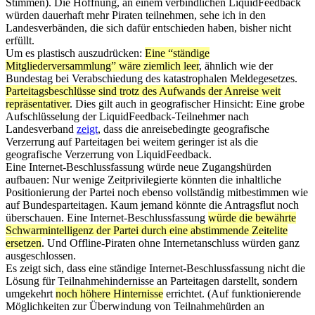
Stimmen). Die Hoffnung, an einem verbindlichen LiquidFeedback
würden dauerhaft mehr Piraten teilnehmen, sehe ich in den
Landesverbänden, die sich dafür entschieden haben, bisher nicht
erfüllt.
Um es plastisch auszudrücken:
Eine “ständige
Mitgliederversammlung” wäre ziemlich leer
, ähnlich wie der
Bundestag bei Verabschiedung des katastrophalen Meldegesetzes.
Parteitagsbeschlüsse sind trotz des Aufwands der Anreise weit
repräsentativer
. Dies gilt auch in geografischer Hinsicht: Eine grobe
Aufschlüsselung der LiquidFeedback-Teilnehmer nach
Landesverband
zeigt
, dass die anreisebedingte geografische
Verzerrung auf Parteitagen bei weitem geringer ist als die
geografische Verzerrung von LiquidFeedback.
Eine Internet-Beschlussfassung würde neue Zugangshürden
aufbauen: Nur wenige Zeitprivilegierte könnten die inhaltliche
Positionierung der Partei noch ebenso vollständig mitbestimmen wie
auf Bundesparteitagen. Kaum jemand könnte die Antragsflut noch
überschauen. Eine Internet-Beschlussfassung
würde die bewährte
Schwarmintelligenz der Partei durch eine abstimmende Zeitelite
ersetzen
. Und Offline-Piraten ohne Internetanschluss würden ganz
ausgeschlossen.
Es zeigt sich, dass eine ständige Internet-Beschlussfassung nicht die
Lösung für Teilnahmehindernisse an Parteitagen darstellt, sondern
umgekehrt
noch höhere Hinternisse
errichtet. (Auf funktionierende
Möglichkeiten zur Überwindung von Teilnahmehürden an