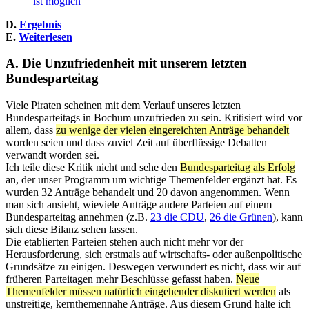
ist möglich
D.
Ergebnis
E.
Weiterlesen
A. Die Unzufriedenheit mit unserem letzten
Bundesparteitag
Viele Piraten scheinen mit dem Verlauf unseres letzten
Bundesparteitags in Bochum unzufrieden zu sein. Kritisiert wird vor
allem, dass
zu wenige der vielen eingereichten Anträge behandelt
worden seien und dass zuviel Zeit auf überflüssige Debatten
verwandt worden sei.
Ich teile diese Kritik nicht und sehe den
Bundesparteitag als Erfolg
an, der unser Programm um wichtige Themenfelder ergänzt hat. Es
wurden 32 Anträge behandelt und 20 davon angenommen. Wenn
man sich ansieht, wieviele Anträge andere Parteien auf einem
Bundesparteitag annehmen (z.B.
23 die CDU
,
26 die Grünen
), kann
sich diese Bilanz sehen lassen.
Die etablierten Parteien stehen auch nicht mehr vor der
Herausforderung, sich erstmals auf wirtschafts- oder außenpolitische
Grundsätze zu einigen. Deswegen verwundert es nicht, dass wir auf
früheren Parteitagen mehr Beschlüsse gefasst haben.
Neue
Themenfelder müssen natürlich eingehender diskutiert werden
als
unstreitige, kernthemennahe Anträge. Aus diesem Grund halte ich