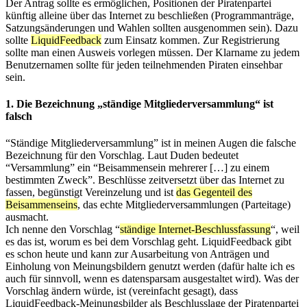
Der Antrag sollte es ermöglichen, Positionen der Piratenpartei
künftig alleine über das Internet zu beschließen (Programmanträge,
Satzungsänderungen und Wahlen sollten ausgenommen sein). Dazu
sollte
LiquidFeedback
zum Einsatz kommen. Zur Registrierung
sollte man einen Ausweis vorlegen müssen. Der Klarname zu jedem
Benutzernamen sollte für jeden teilnehmenden Piraten einsehbar
sein.
1. Die Bezeichnung „ständige Mitgliederversammlung“ ist
falsch
“Ständige Mitgliederversammlung” ist in meinen Augen die falsche
Bezeichnung für den Vorschlag. Laut Duden bedeutet
“Versammlung” ein “Beisammensein mehrerer […] zu einem
bestimmten Zweck”. Beschlüsse zeitversetzt über das Internet zu
fassen, begünstigt Vereinzelung und ist
das Gegenteil des
Beisammenseins
, das echte Mitgliederversammlungen (Parteitage)
ausmacht.
Ich nenne den Vorschlag “
ständige Internet-Beschlussfassung
“, weil
es das ist, worum es bei dem Vorschlag geht. LiquidFeedback gibt
es schon heute und kann zur Ausarbeitung von Anträgen und
Einholung von Meinungsbildern genutzt werden (dafür halte ich es
auch für sinnvoll, wenn es datensparsam ausgestaltet wird). Was der
Vorschlag ändern würde, ist (vereinfacht gesagt), dass
LiquidFeedback-Meinungsbilder als Beschlusslage der Piratenpartei