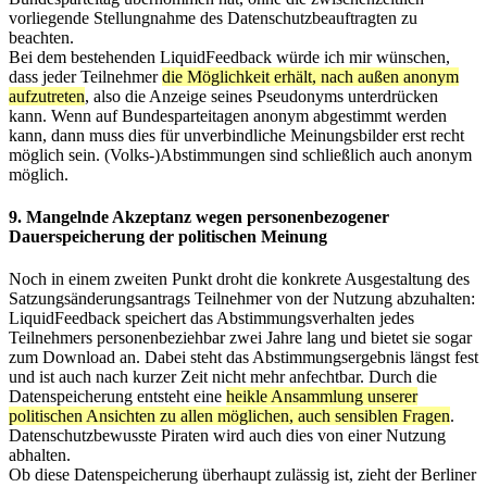
vorliegende Stellungnahme des Datenschutzbeauftragten zu
beachten.
Bei dem bestehenden LiquidFeedback würde ich mir wünschen,
dass jeder Teilnehmer
die Möglichkeit erhält, nach außen anonym
aufzutreten
, also die Anzeige seines Pseudonyms unterdrücken
kann. Wenn auf Bundesparteitagen anonym abgestimmt werden
kann, dann muss dies für unverbindliche Meinungsbilder erst recht
möglich sein. (Volks-)Abstimmungen sind schließlich auch anonym
möglich.
9. Mangelnde Akzeptanz wegen personenbezogener
Dauerspeicherung der politischen Meinung
Noch in einem zweiten Punkt droht die konkrete Ausgestaltung des
Satzungsänderungsantrags Teilnehmer von der Nutzung abzuhalten:
LiquidFeedback speichert das Abstimmungsverhalten jedes
Teilnehmers personenbeziehbar zwei Jahre lang und bietet sie sogar
zum Download an. Dabei steht das Abstimmungsergebnis längst fest
und ist auch nach kurzer Zeit nicht mehr anfechtbar. Durch die
Datenspeicherung entsteht eine
heikle Ansammlung unserer
politischen Ansichten zu allen möglichen, auch sensiblen Fragen
.
Datenschutzbewusste Piraten wird auch dies von einer Nutzung
abhalten.
Ob diese Datenspeicherung überhaupt zulässig ist, zieht der Berliner