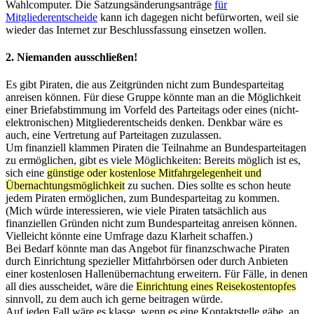
Wahlcomputer. Die Satzungsänderungsanträge
für
Mitgliederentscheide
kann ich dagegen nicht befürworten, weil sie
wieder das Internet zur Beschlussfassung einsetzen wollen.
2. Niemanden ausschließen!
Es gibt Piraten, die aus Zeitgründen nicht zum Bundesparteitag
anreisen können. Für diese Gruppe könnte man an die Möglichkeit
einer Briefabstimmung im Vorfeld des Parteitags oder eines (nicht-
elektronischen) Mitgliederentscheids denken. Denkbar wäre es
auch, eine Vertretung auf Parteitagen zuzulassen.
Um finanziell klammen Piraten die Teilnahme an Bundesparteitagen
zu ermöglichen, gibt es viele Möglichkeiten: Bereits möglich ist es,
sich eine
günstige oder kostenlose Mitfahrgelegenheit und
Übernachtungsmöglichkeit
zu suchen. Dies sollte es schon heute
jedem Piraten ermöglichen, zum Bundesparteitag zu kommen.
(Mich würde interessieren, wie viele Piraten tatsächlich aus
finanziellen Gründen nicht zum Bundesparteitag anreisen können.
Vielleicht könnte eine Umfrage dazu Klarheit schaffen.)
Bei Bedarf könnte man das Angebot für finanzschwache Piraten
durch Einrichtung spezieller Mitfahrbörsen oder durch Anbieten
einer kostenlosen Hallenübernachtung erweitern. Für Fälle, in denen
all dies ausscheidet, wäre die
Einrichtung eines Reisekostentopfes
sinnvoll, zu dem auch ich gerne beitragen würde.
Auf jeden Fall wäre es klasse, wenn es eine Kontaktstelle gäbe, an