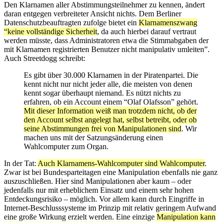
Den Klarnamen aller Abstimmungsteilnehmer zu kennen, ändert
daran entgegen verbreiteter Ansicht nichts. Dem Berliner
Datenschutzbeauftragten zufolge bietet ein
Klarnamenszwang
“keine vollständige Sicherheit
, da auch hierbei darauf vertraut
werden müsste, dass Administratoren etwa die Stimmabgaben der
mit Klarnamen registrierten Benutzer nicht manipulativ umleiten”.
Auch Streetdogg schreibt:
Es gibt über 30.000 Klarnamen in der Piratenpartei. Die
kennt nicht nur nicht jeder alle, die meisten von denen
kennt sogar überhaupt niemand. Es nützt nichts zu
erfahren, ob ein Account einem “Olaf Olafsson” gehört.
Mit dieser Information weiß man trotzdem nicht, ob der
den Account selbst angelegt hat, selbst betreibt, oder ob
seine Abstimmungen frei von Manipulationen sind
. Wir
machen uns mit der Satzungsänderung einen
Wahlcomputer zum Organ.
In der Tat:
Auch Klarnamens-Wahlcomputer sind Wahlcomputer
.
Zwar ist bei Bundesparteitagen eine Manipulation ebenfalls nie ganz
auszuschließen. Hier sind Manipulationen aber kaum – oder
jedenfalls nur mit erheblichem Einsatz und einem sehr hohen
Entdeckungsrisiko – möglich. Vor allem kann durch Eingriffe in
Internet-Beschlusssysteme im Prinzip mit relativ geringem Aufwand
eine große Wirkung erzielt werden. Eine einzige
Manipulation kann