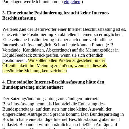
Parteitagen werde ich unten noch
eingehen
.)
3. Eine zeitnahe Positionierung braucht keine Internet-
Beschlussfassung
Weiteres Ziel der Befürworter einer Internet-Beschlussfassung ist es,
eine zeitnahe Positionierung zu aktuellen Themen zu ermöglichen.
Eine zeitnahe Positionierung ist aber auch ohne verbindliche
Internetbeschlüsse möglich. Schon heute können Piraten (z.B.
Vorstände, Kandidaten, Abgeordnete) auf die Meinungsbilder in
LiquidFeedback zurückgreifen, wenn sie sich öffentlich
positionieren.
Wir sollten allen Piraten zugestehen, in der
Öffentlichkeit ihre Meinung zu äußern, wenn sie diese als
persönliche Meinung kennzeichnen
.
4. Eine ständige Internet-Beschlussfassung hätte den
Bundesparteitag nicht entlastet
Der Satzungsänderungsantrag zur ständigen Internet-
Beschlussfassung nennt als Hauptziel die Entlastung des
Bundesparteitags, auf dem stets nur eine kleine Auswahl der
eingereichten Anträge zur Sprache kommt. Den Bundesparteitag in
Bochum hätte eine ständige Internet-Beschlussfassung aber nicht
entlastet. Behandelt wurden nämlich ausschließlich Anträge auf