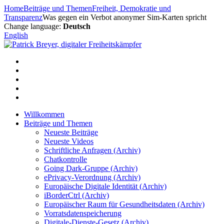
Zum
Home
Beiträge und Themen
Freiheit, Demokratie und
Inhalt
Transparenz
Was gegen ein Verbot anonymer Sim-Karten spricht
springen
Change language:
Deutsch
English
Willkommen
Beiträge und Themen
Neueste Beiträge
Neueste Videos
Schriftliche Anfragen (Archiv)
Chatkontrolle
Going Dark-Gruppe (Archiv)
ePrivacy-Verordnung (Archiv)
Europäische Digitale Identität (Archiv)
iBorderCtrl (Archiv)
Europäischer Raum für Gesundheitsdaten (Archiv)
Vorratsdatenspeicherung
Digitale-Dienste-Gesetz (Archiv)