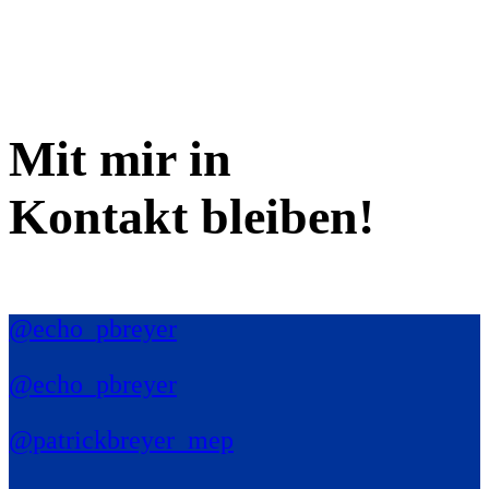
Mit mir in
Kontakt bleiben!
@echo_pbreyer
@echo_pbreyer
@patrickbreyer_mep