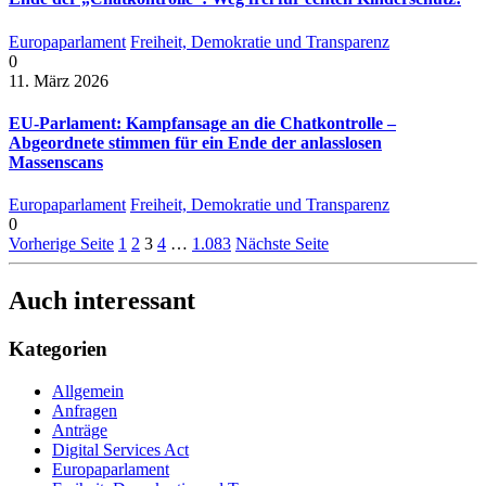
Europaparlament
Freiheit, Demokratie und Transparenz
0
11. März 2026
EU-Parlament: Kampfansage an die Chatkontrolle –
Abgeordnete stimmen für ein Ende der anlasslosen
Massenscans
Europaparlament
Freiheit, Demokratie und Transparenz
0
Vorherige Seite
1
2
3
4
…
1.083
Nächste Seite
Auch interessant
Kategorien
Allgemein
Anfragen
Anträge
Digital Services Act
Europaparlament