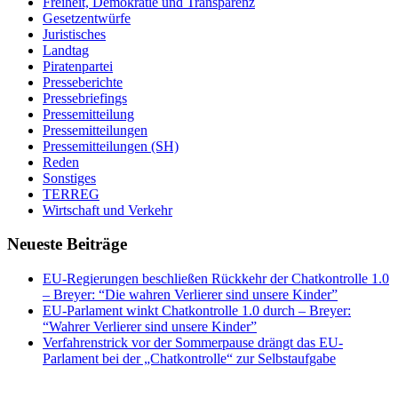
Freiheit, Demokratie und Transparenz
Gesetzentwürfe
Juristisches
Landtag
Piratenpartei
Presseberichte
Pressebriefings
Pressemitteilung
Pressemitteilungen
Pressemitteilungen (SH)
Reden
Sonstiges
TERREG
Wirtschaft und Verkehr
Neueste Beiträge
EU-Regierungen beschließen Rückkehr der Chatkontrolle 1.0
– Breyer: “Die wahren Verlierer sind unsere Kinder”
EU-Parlament winkt Chatkontrolle 1.0 durch – Breyer:
“Wahrer Verlierer sind unsere Kinder”
Verfahrenstrick vor der Sommerpause drängt das EU-
Parlament bei der „Chatkontrolle“ zur Selbstaufgabe