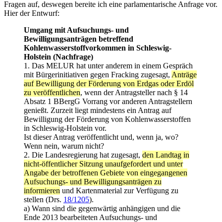
Fragen auf, deswegen bereite ich eine parlamentarische Anfrage vor.
Hier der Entwurf:
Umgang mit Aufsuchungs- und
Bewilligungsanträgen betreffend
Kohlenwasserstoffvorkommen in Schleswig-
Holstein (Nachfrage)
1. Das MELUR hat unter anderem in einem Gespräch
mit Bürgerinitiativen gegen Fracking zugesagt,
Anträge
auf Bewilligung der Förderung von Erdgas oder Erdöl
zu veröffentlichen
, wenn der Antragsteller nach § 14
Absatz 1 BBergG Vorrang vor anderen Antragstellern
genießt. Zurzeit liegt mindestens ein Antrag auf
Bewilligung der Förderung von Kohlenwasserstoffen
in Schleswig-Holstein vor.
Ist dieser Antrag veröffentlicht und, wenn ja, wo?
Wenn nein, warum nicht?
2. Die Landesregierung hat zugesagt,
den Landtag in
nicht-öffentlicher Sitzung unaufgefordert und unter
Angabe der betroffenen Gebiete von eingegangenen
Aufsuchungs- und Bewilligungsanträgen zu
informieren
und Kartenmaterial zur Verfügung zu
stellen (Drs.
18/1205
).
a) Wann sind die gegenwärtig anhängigen und die
Ende 2013 bearbeiteten Aufsuchungs- und