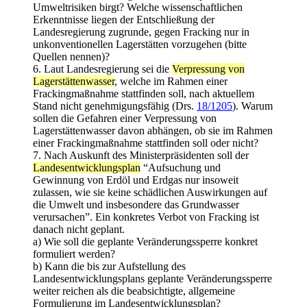
Umweltrisiken birgt? Welche wissenschaftlichen
Erkenntnisse liegen der Entschließung der
Landesregierung zugrunde, gegen Fracking nur in
unkonventionellen Lagerstätten vorzugehen (bitte
Quellen nennen)?
6. Laut Landesregierung sei die
Verpressung von
Lagerstättenwasser
, welche im Rahmen einer
Frackingmaßnahme stattfinden soll, nach aktuellem
Stand nicht genehmigungsfähig (Drs.
18/1205
). Warum
sollen die Gefahren einer Verpressung von
Lagerstättenwasser davon abhängen, ob sie im Rahmen
einer Frackingmaßnahme stattfinden soll oder nicht?
7. Nach Auskunft des Ministerpräsidenten soll der
Landesentwicklungsplan
“Aufsuchung und
Gewinnung von Erdöl und Erdgas nur insoweit
zulassen, wie sie keine schädlichen Auswirkungen auf
die Umwelt und insbesondere das Grundwasser
verursachen”. Ein konkretes Verbot von Fracking ist
danach nicht geplant.
a) Wie soll die geplante Veränderungssperre konkret
formuliert werden?
b) Kann die bis zur Aufstellung des
Landesentwicklungsplans geplante Veränderungssperre
weiter reichen als die beabsichtigte, allgemeine
Formulierung im Landesentwicklungsplan?