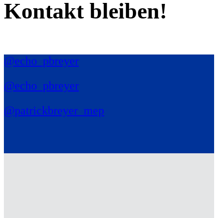
Kontakt bleiben!
@echo_pbreyer
@echo_pbreyer
@patrickbreyer_mep