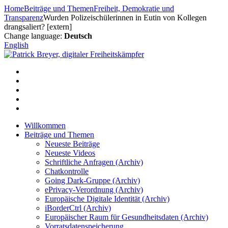
Zum
Home
Beiträge und Themen
Freiheit, Demokratie und
Inhalt
Transparenz
Wurden Polizeischülerinnen in Eutin von Kollegen
springen
drangsaliert? [extern]
Change language:
Deutsch
English
Willkommen
Beiträge und Themen
Neueste Beiträge
Neueste Videos
Schriftliche Anfragen (Archiv)
Chatkontrolle
Going Dark-Gruppe (Archiv)
ePrivacy-Verordnung (Archiv)
Europäische Digitale Identität (Archiv)
iBorderCtrl (Archiv)
Europäischer Raum für Gesundheitsdaten (Archiv)
Vorratsdatenspeicherung