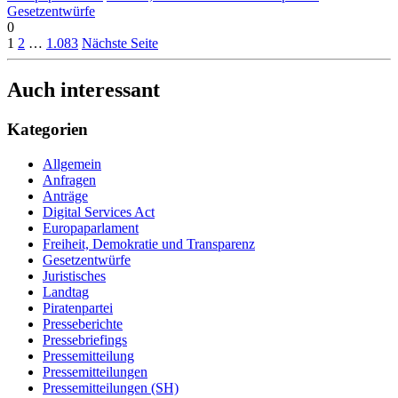
Gesetzentwürfe
0
1
2
…
1.083
Nächste Seite
Auch interessant
Kategorien
Allgemein
Anfragen
Anträge
Digital Services Act
Europaparlament
Freiheit, Demokratie und Transparenz
Gesetzentwürfe
Juristisches
Landtag
Piratenpartei
Presseberichte
Pressebriefings
Pressemitteilung
Pressemitteilungen
Pressemitteilungen (SH)