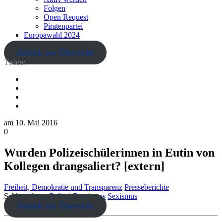
Folgen
Open Request
Piratenpartei
Europawahl 2024
Zurück zur Übersicht
Teilen:
am
10. Mai 2016
0
Wurden Polizeischülerinnen in Eutin von
Kollegen drangsaliert? [extern]
Freiheit, Demokratie und Transparenz
Presseberichte
Schlagwörter:
Polizei
Rassismus
Sexismus
Zurück zur Übersicht