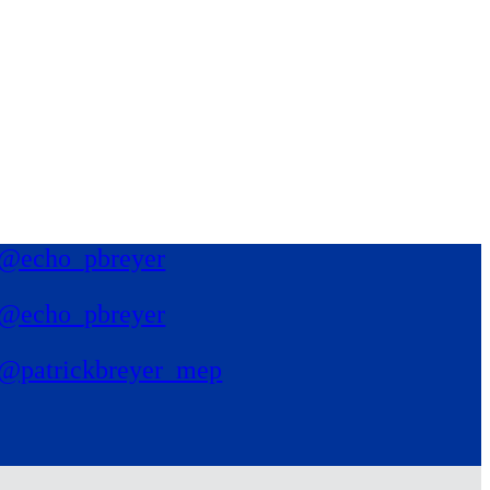
@echo_pbreyer
@echo_pbreyer
@patrickbreyer_mep