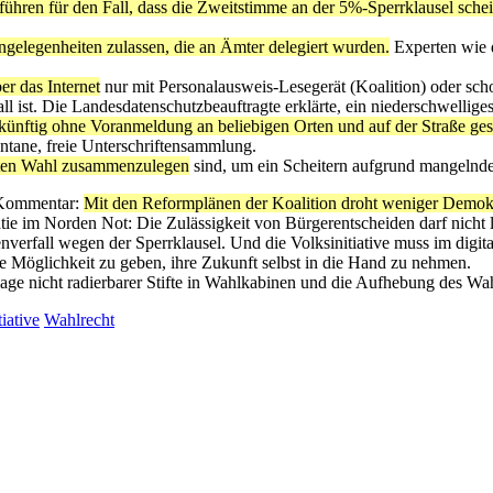
ren für den Fall, dass die Zweitstimme an der 5%-Sperrklausel scheit
legenheiten zulassen, die an Ämter delegiert wurden.
Experten wie d
er das Internet
nur mit Personalausweis-Lesegerät (Koalition) oder sc
all ist. Die Landesdatenschutzbeauftragte erklärte, ein niederschwellig
en künftig ohne Voranmeldung an beliebigen Orten und auf der Straße g
ontane, freie Unterschriftensammlung.
sten Wahl zusammenzulegen
sind, um ein Scheitern aufgrund mangelnde
Kommentar:
Mit den Reformplänen der Koalition droht weniger Demok
ie im Norden Not: Die Zulässigkeit von Bürgerentscheiden darf nicht l
verfall wegen der Sperrklausel. Und die Volksinitiative muss im digita
ie Möglichkeit zu geben, ihre Zukunft selbst in die Hand zu nehmen.
e nicht radierbarer Stifte in Wahlkabinen und die Aufhebung des Wah
iative
Wahlrecht