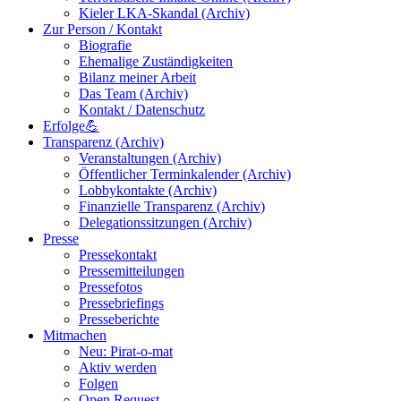
Kieler LKA-Skandal (Archiv)
Zur Person / Kontakt
Biografie
Ehemalige Zuständigkeiten
Bilanz meiner Arbeit
Das Team (Archiv)
Kontakt / Datenschutz
Erfolge💪
Transparenz (Archiv)
Veranstaltungen (Archiv)
Öffentlicher Terminkalender (Archiv)
Lobbykontakte (Archiv)
Finanzielle Transparenz (Archiv)
Delegationssitzungen (Archiv)
Presse
Pressekontakt
Pressemitteilungen
Pressefotos
Pressebriefings
Presseberichte
Mitmachen
Neu: Pirat-o-mat
Aktiv werden
Folgen
Open Request