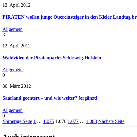
13. April 2012
PIRATEN wollen junge Quereinsteiger in den Kieler Landtag br
Allgemein
3
12. April 2012
Wahlvideo der Piratenpartei Schleswig-Holstein
Allgemein
0
30. März 2012
Saarland geentert – und wie weiter? [ergänzt]
Allgemein
0
Vorherige Seite
1
…
1.075
1.076
1.077
…
1.083
Nächste Seite