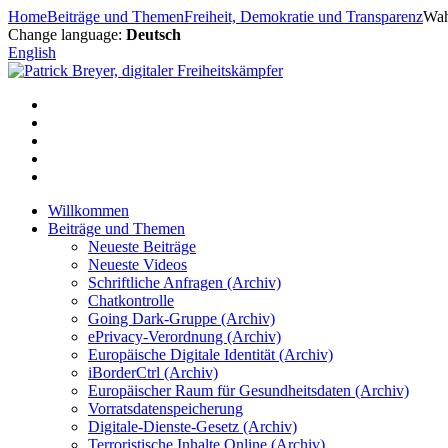
Zum
Home
Beiträge und Themen
Freiheit, Demokratie und Transparenz
Wah
Inhalt
Change language:
Deutsch
springen
English
Willkommen
Beiträge und Themen
Neueste Beiträge
Neueste Videos
Schriftliche Anfragen (Archiv)
Chatkontrolle
Going Dark-Gruppe (Archiv)
ePrivacy-Verordnung (Archiv)
Europäische Digitale Identität (Archiv)
iBorderCtrl (Archiv)
Europäischer Raum für Gesundheitsdaten (Archiv)
Vorratsdatenspeicherung
Digitale-Dienste-Gesetz (Archiv)
Terroristische Inhalte Online (Archiv)