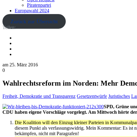
Piratenpartei
Europawahl 2024
Zurück zur Übersicht
Teilen:
am
25. März 2016
0
Wahlrechtsreform im Norden: Mehr Demokra
Freiheit, Demokratie und Transparenz
Gesetzentwürfe
Juristisches
La
SPD, Grüne und
CDU haben eigene Vorschläge vorgelegt. Am Mittwoch hörte der I
Die Koalition will den Einzug kleiner Parteien in Kommunalpa
diesem Punkt als verfassungswidrig. Mein Kommentar: Es ist 
bekämpfen, nicht mit Paragrafen!