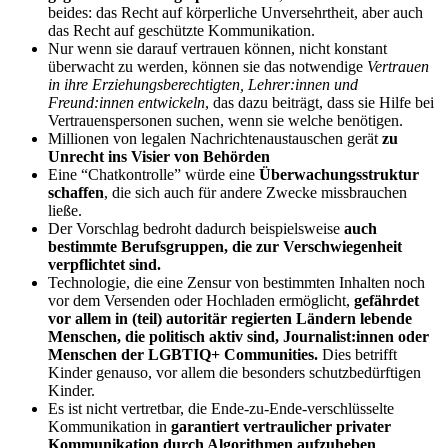
beides: das Recht auf körperliche Unversehrtheit, aber auch
das Recht auf geschützte Kommunikation.
Nur wenn sie darauf vertrauen können, nicht konstant
überwacht zu werden, können sie das notwendige
Vertrauen
in ihre Erziehungsberechtigten, Lehrer:innen und
Freund:innen entwickeln
, das dazu beiträgt, dass sie Hilfe bei
Vertrauenspersonen suchen, wenn sie welche benötigen.
Millionen von legalen Nachrichtenaustauschen gerät
zu
Unrecht ins Visier von Behörden
Eine “Chatkontrolle” würde eine
Überwachungsstruktur
schaffen
, die sich auch für andere Zwecke missbrauchen
ließe.
Der Vorschlag bedroht dadurch beispielsweise
auch
bestimmte Berufsgruppen, die zur Verschwiegenheit
verpflichtet sind.
Technologie, die eine Zensur von bestimmten Inhalten noch
vor dem Versenden oder Hochladen ermöglicht,
gefährdet
vor allem in (teil) autoritär regierten Ländern lebende
Menschen, die politisch aktiv sind, Journalist:innen oder
Menschen der LGBTIQ+ Communities.
Dies betrifft
Kinder genauso, vor allem die besonders schutzbedürftigen
Kinder.
Es ist nicht vertretbar, die Ende-zu-Ende-verschlüsselte
Kommunikation in
garantiert vertraulicher privater
Kommunikation durch Algorithmen aufzuheben
.