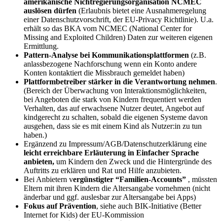
amerikanische Nichtregierungsorganisation NCMEC
auslösen dürfen
(Erlaubnis bietet eine Ausnahmeregelung
einer Datenschutzvorschrift, der EU-Privacy Richtlinie). U.a.
erhält so das BKA vom NCMEC (National Center for
Missing and Exploited Children) Daten zur weiteren eigenen
Ermittlung.
Pattern-Analyse bei Kommunikationsplattformen
(z.B.
anlassbezogene Nachforschung wenn ein Konto andere
Konten kontaktiert die Missbrauch gemeldet haben)
Plattformbetreiber stärker in die Verantwortung nehmen
.
(Bereich der Überwachung von Interaktionsmöglichkeiten,
bei Angeboten die stark von Kindern frequentiert werden
Verhalten, das auf erwachsene Nutzer deutet, Angebot auf
kindgerecht zu schalten, sobald die eigenen Systeme davon
ausgehen, dass sie es mit einem Kind als Nutzer:in zu tun
haben.)
Ergänzend zu Impressum/AGB/Datenschutzerklärung eine
leicht erreichbare Erläuterung in Einfacher Sprache
anbieten,
um Kindern den Zweck und die Hintergründe des
Auftritts zu erklären und Rat und Hilfe anzubieten.
Bei Anbietern v
ergünstigter “Familien-Accounts”
, müssten
Eltern mit ihren Kindern die Altersangabe vornehmen (nicht
änderbar und ggf. auslesbar zur Altersangabe bei Apps)
Fokus auf Prävention
, siehe auch BIK-Initiative (Better
Internet for Kids) der EU-Kommission