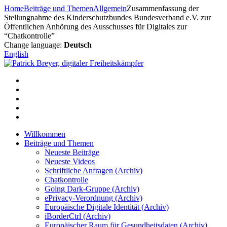
Zum
Home
Beiträge und Themen
Allgemein
Zusammenfassung der
Inhalt
Stellungnahme des Kinderschutzbundes Bundesverband e.V. zur
springen
Öffentlichen Anhörung des Ausschusses für Digitales zur
“Chatkontrolle”
Change language:
Deutsch
English
Willkommen
Beiträge und Themen
Neueste Beiträge
Neueste Videos
Schriftliche Anfragen (Archiv)
Chatkontrolle
Going Dark-Gruppe (Archiv)
ePrivacy-Verordnung (Archiv)
Europäische Digitale Identität (Archiv)
iBorderCtrl (Archiv)
Europäischer Raum für Gesundheitsdaten (Archiv)