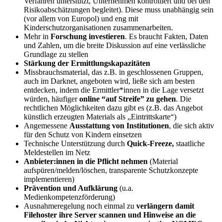
Verfahren unterstützt, Unternehmen kontrolliert und bei den
Risikoabschätzungen begleitet). Diese muss unabhängig sein
(vor allem von Europol) und eng mit
Kinderschutzorganisationen zusammenarbeiten.
Mehr in
Forschung investieren
. Es braucht Fakten, Daten
und Zahlen, um die breite Diskussion auf eine verlässliche
Grundlage zu stellen
Stärkung der Ermittlungskapazitäten
Missbrauchsmaterial, das z.B. in geschlossenen Gruppen,
auch im Darknet, angeboten wird, ließe sich am besten
entdecken, indem die Ermittler*innen in die Lage versetzt
würden, häufiger
online “auf Streife” zu gehen
. Die
rechtlichen Möglichkeiten dazu gibt es (z.B. das Angebot
künstlich erzeugten Materials als „Eintrittskarte“)
Angemessene
Ausstattung von Institutionen
, die sich aktiv
für den Schutz von Kindern einsetzen
Technische Unterstützung durch
Quick-Freeze,
staatliche
Meldestellen im Netz
Anbieter:innen in die Pflicht nehmen
(Material
aufspüren/melden/löschen, transparente Schutzkonzepte
implementieren)
Prävention und Aufklärung
(u.a.
Medienkompetenzförderung)
Ausnahmeregelung noch einmal zu
verlängern damit
Filehoster ihre Server scannen und Hinweise an die