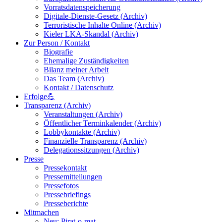
Vorratsdatenspeicherung
Digitale-Dienste-Gesetz (Archiv)
Terroristische Inhalte Online (Archiv)
Kieler LKA-Skandal (Archiv)
Zur Person / Kontakt
Biografie
Ehemalige Zuständigkeiten
Bilanz meiner Arbeit
Das Team (Archiv)
Kontakt / Datenschutz
Erfolge💪
Transparenz (Archiv)
Veranstaltungen (Archiv)
Öffentlicher Terminkalender (Archiv)
Lobbykontakte (Archiv)
Finanzielle Transparenz (Archiv)
Delegationssitzungen (Archiv)
Presse
Pressekontakt
Pressemitteilungen
Pressefotos
Pressebriefings
Presseberichte
Mitmachen
Neu: Pirat-o-mat