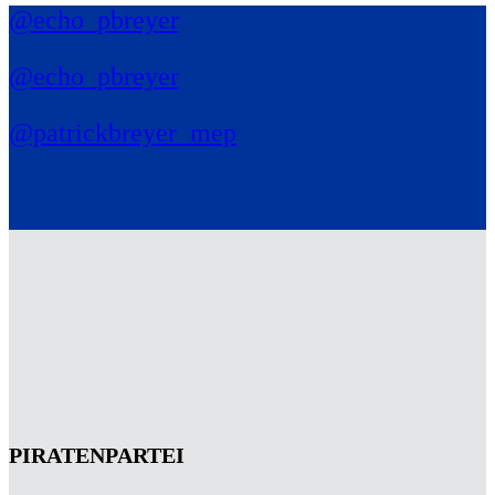
@echo_pbreyer
@echo_pbreyer
@patrickbreyer_mep
PIRATENPARTEI