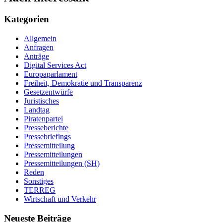
Kategorien
Allgemein
Anfragen
Anträge
Digital Services Act
Europaparlament
Freiheit, Demokratie und Transparenz
Gesetzentwürfe
Juristisches
Landtag
Piratenpartei
Presseberichte
Pressebriefings
Pressemitteilung
Pressemitteilungen
Pressemitteilungen (SH)
Reden
Sonstiges
TERREG
Wirtschaft und Verkehr
Neueste Beiträge