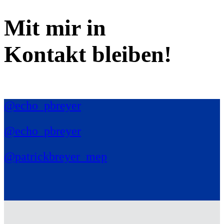
Mit mir in
Kontakt bleiben!
@echo_pbreyer
@echo_pbreyer
@patrickbreyer_mep