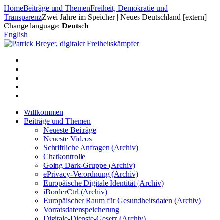
Zum
Home
Beiträge und Themen
Freiheit, Demokratie und
Inhalt
Transparenz
Zwei Jahre im Speicher | Neues Deutschland [extern]
springen
Change language:
Deutsch
English
Willkommen
Beiträge und Themen
Neueste Beiträge
Neueste Videos
Schriftliche Anfragen (Archiv)
Chatkontrolle
Going Dark-Gruppe (Archiv)
ePrivacy-Verordnung (Archiv)
Europäische Digitale Identität (Archiv)
iBorderCtrl (Archiv)
Europäischer Raum für Gesundheitsdaten (Archiv)
Vorratsdatenspeicherung
Digitale-Dienste-Gesetz (Archiv)