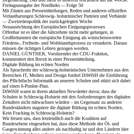
Freitagsausgabe der Nordlinks — Folge 50
Mit Zitaten aus Pressemitteilungen, Reden und ande­ren offi­zi­el­len
Verlautbarungen Schleswig- hol­stei­ni­scher Parteien und Verbände
— Zweizeilenpolitik der zurück­ge­leg­ten Woche
Neuausrichtung des Europäischen Einigungsprozesses
Offenbar ist es über die Jahrzehnte nicht mehr gelungen, in
Großbritannien die europäische Einigung als wünschenswerten
Friedens-, Freiheits- und Wohlstandsprozess zu verankern. Daraus
müssen die richtigen Lehren gezogen werden.
DANIEL GÜNTHER, Vorsitzender der CDU-Fraktion,
kommentiert den Brexit in einer Pressemitteilung.
Digitale Bildung im echten Norden
Als Sprachrohr der schleswig-holsteinischen Unternehmen aus den
Bereichen IT, Medien und Design fordert DiWiSH die Einführung
des Pflichtfachs Informatik an unseren Schulen und stützt sich dabei
auf einen 6-Punkte-Plan.
DiWiSH warnt in ihrem aktuellen Newsletter davor, dass die
Schulen in Schleswig-Holstein mit den Anforderungen des digitalen
Zeitalters nicht mitwachsen würden – im Gegensatz zu anderen
Bundesländern stagniere die digitale Bildung im echten Norden.
Kein Fracking in Schleswig-Holstein?
Wir freuen uns, dass letztendlich auch die Koalition auf
Bundesebene eingesehen hat, dass diese Methode der Öl- und
Gasgewinnung alles andere als nachhaltig ist und den Ländern hier