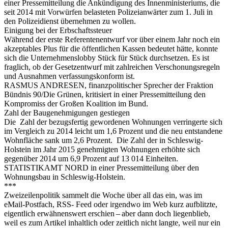
einer Pressemitteilung die Ankündigung des Innenministeriums, die
seit 2014 mit Vorwürfen belasteten Polizeianwärter zum 1. Juli in
den Polizeidienst übernehmen zu wollen.
Einigung bei der Erbschaftssteuer
Während der erste Referentenentwurf vor über einem Jahr noch ein
akzeptables Plus für die öffentlichen Kassen bedeutet hätte, konnte
sich die Unternehmenslobby Stück für Stück durchsetzen. Es ist
fraglich, ob der Gesetzentwurf mit zahlreichen Verschonungsregeln
und Ausnahmen verfassungskonform ist.
RASMUS ANDRESEN, finanzpolitischer Sprecher der Fraktion
Bündnis 90/Die Grünen, kritisiert in einer Pressemitteilung den
Kompromiss der Großen Koalition im Bund.
Zahl der Baugenehmigungen gestiegen
Die Zahl der bezugsfertig gewordenen Wohnungen verringerte sich
im Vergleich zu 2014 leicht um 1,6 Prozent und die neu entstandene
Wohnfläche sank um 2,6 Prozent. Die Zahl der in Schleswig-
Holstein im Jahr 2015 genehmigten Wohnungen erhöhte sich
gegenüber 2014 um 6,9 Prozent auf 13 014 Einheiten.
STATISTIKAMT NORD in einer Pressemitteilung über den
Wohnungsbau in Schleswig-Holstein.
***
Zweizeilenpolitik sam­melt die Woche über all das ein, was im
eMail-Postfach, RSS- Feed oder irgendwo im Web kurz auf­blitzte,
eigent­lich erwäh­nens­wert erschien – aber dann doch lie­gen­blieb,
weil es zum Artikel inhalt­lich oder zeit­lich nicht langte, weil nur ein