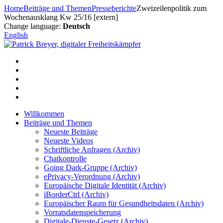
Zum
Home
Beiträge und Themen
Presseberichte
Zweizeilenpolitik zum
Inhalt
Wochenausklang Kw 25/16 [extern]
springen
Change language:
Deutsch
English
Willkommen
Beiträge und Themen
Neueste Beiträge
Neueste Videos
Schriftliche Anfragen (Archiv)
Chatkontrolle
Going Dark-Gruppe (Archiv)
ePrivacy-Verordnung (Archiv)
Europäische Digitale Identität (Archiv)
iBorderCtrl (Archiv)
Europäischer Raum für Gesundheitsdaten (Archiv)
Vorratsdatenspeicherung
Digitale-Dienste-Gesetz (Archiv)