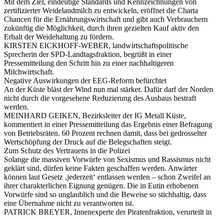
Mit dem Ziel, eindeutige Standards und Kennzeichnungen von
zertifizierter Weidelandmilch zu entwickeln, eröffnet die Charta
Chancen für die Ernährungswirtschaft und gibt auch Verbrauchern
zukünftig die Möglichkeit, durch ihren gezielten Kauf aktiv den
Erhalt der Weidehaltung zu fördern.
KIRSTEN EICKHOFF-WEBER, landwirtschaftspolitische
Sprecherin der SPD-Landtagsfraktion, begrüßt in einer
Pressemitteilung den Schritt hin zu einer nachhaltigeren
Milchwirtschaft.
Negative Auswirkungen der EEG-Reform befürchtet
An der Küste bläst der Wind nun mal stärker. Dafür darf der Norden
nicht durch die vorgesehene Reduzierung des Ausbaus bestraft
werden.
MEINHARD GEIKEN, Bezirksleiter der IG Metall Küste,
kommentiert in einer Pressemitteilung das Ergebnis einer Befragung
von Betriebsräten. 60 Prozent rechnen damit, dass bei gedrosselter
Wertschöpfung der Druck auf die Belegschaften steigt.
Zum Schutz des Vertrauens in die Polizei
Solange die massiven Vorwürfe von Sexismus und Rassismus nicht
geklärt sind, dürfen keine Fakten geschaffen werden. Anwärter
können laut Gesetz ‚jederzeit‘ entlassen werden – schon Zweifel an
ihrer charakterlichen Eignung genügen. Die in Eutin erhobenen
Vorwürfe sind so unglaublich und die Beweise so stichhaltig, dass
eine Übernahme nicht zu verantworten ist.
PATRICK BREYER, Innenexperte der Piratenfraktion, verurteilt in