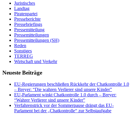
Juristisches
Landtag
Piratenpartei
Presseberichte
Pressebriefings
Pressemitteilung
Pressemitteilungen
Pressemitteilungen (SH)
Reden
Sonstiges
TERREG
Wirtschaft und Verkehr
Neueste Beiträge
EU-Regierungen beschließen Rückkehr der Chatkontrolle 1.0
– Breyer: “Die wahren Verlierer sind unsere Kinder”
EU-Parlament winkt Chatkontrolle 1.0 durch – Breyer:
“Wahrer Verlierer sind unsere Kinder”
Verfahrenstrick vor der Sommerpause drängt das EU-
Parlament bei der „Chatkontrolle“ zur Selbstaufgabe