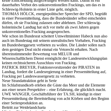
keine Entscheidung aufgezwungen werden kann. Damit ist ein
dauerhaftes Verbot des unkonventionellen Frackings, um das es in
Schleswig-Holstein in erster Linie geht, möglich.
THOMAS HÖLCK, energiepolitischer Sprecher der SPD, begrüßt
in einer Pressemitteilung, dass die Bundesländer selbst entscheiden
dürfen, ob sie Fracking zulassen oder ablehnen. Der schleswig-
holsteinische Landtag hat sich vor mehr als zwei Jahren gegen
unkonventionelles Fracking ausgesprochen.
Wie schon im Bundesrat scheitert Umweltminister Habeck nun also
auch im Bundestag mit seinem unrealistischen Vorhaben, Fracking
im Bundesberggesetz verbieten zu wollen. Die Länder sollen nach
dem gestrigen Deal nicht einmal ein Vetorecht erhalten. Nach
übereinstimmender Bewertung von MELUR und
Wissenschaftlichem Dienst ermöglicht der Landesentwicklungsplan
keinen rechtssicheren Ausschluss von Fracking.
PATRICK BREYER, Fraktionsvorsitzender der PIRATEN im
Landtag, fordert die Landesregierung in einer Pressemitteilung auf,
Fracking per Landeswassergesetz zu verbieten.
Neue Strandattraktion geht in Serie
Im Schlafstrandkorb erleben die Gäste das Meer und die Elemente
aus einer neuen Perspektive – eine Erfahrung, die glücklich macht.
UWE WANGER, Geschäftsführer der TA.SH, kündigt in einer
Pressemitteilung die Bereitstellung von acht Körben und den Beginn
einer Serienproduktion an.
Beitritt zur Weidelandcharta