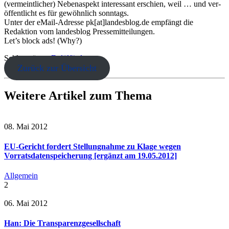
(ver­meint­li­cher) Nebenaspekt inter­es­sant erschien, weil … und ver­
öf­fent­licht es für gewöhn­lich sonntags.
Unter der eMail-Adresse pk[at]landesblog.de emp­fängt die
Redaktion vom lan­des­blog Pressemitteilungen.
Let’s block ads! (Why?)
Schlagwörter:
Erdölförderung
Zurück zur Übersicht
Weitere Artikel zum Thema
08. Mai 2012
EU-Gericht fordert Stellungnahme zu Klage wegen
Vorratsdatenspeicherung [ergänzt am 19.05.2012]
Allgemein
2
06. Mai 2012
Han: Die Transparenzgesellschaft