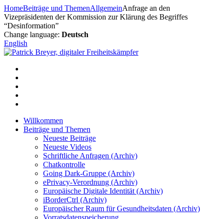
Zum
Home
Beiträge und Themen
Allgemein
Anfrage an den
Inhalt
Vizepräsidenten der Kommission zur Klärung des Begriffes
springen
“Desinformation”
Change language:
Deutsch
English
Willkommen
Beiträge und Themen
Neueste Beiträge
Neueste Videos
Schriftliche Anfragen (Archiv)
Chatkontrolle
Going Dark-Gruppe (Archiv)
ePrivacy-Verordnung (Archiv)
Europäische Digitale Identität (Archiv)
iBorderCtrl (Archiv)
Europäischer Raum für Gesundheitsdaten (Archiv)
Vorratsdatenspeicherung