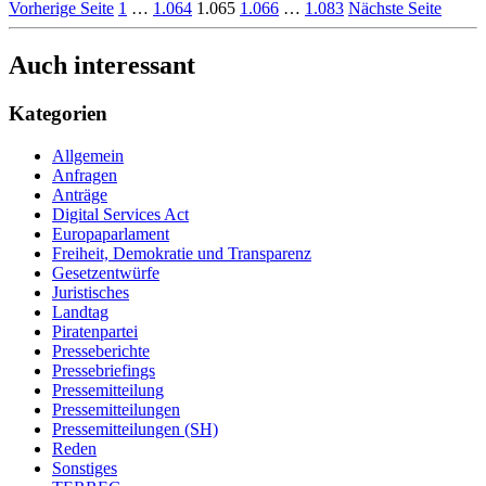
Vorherige Seite
1
…
1.064
1.065
1.066
…
1.083
Nächste Seite
Auch interessant
Kategorien
Allgemein
Anfragen
Anträge
Digital Services Act
Europaparlament
Freiheit, Demokratie und Transparenz
Gesetzentwürfe
Juristisches
Landtag
Piratenpartei
Presseberichte
Pressebriefings
Pressemitteilung
Pressemitteilungen
Pressemitteilungen (SH)
Reden
Sonstiges