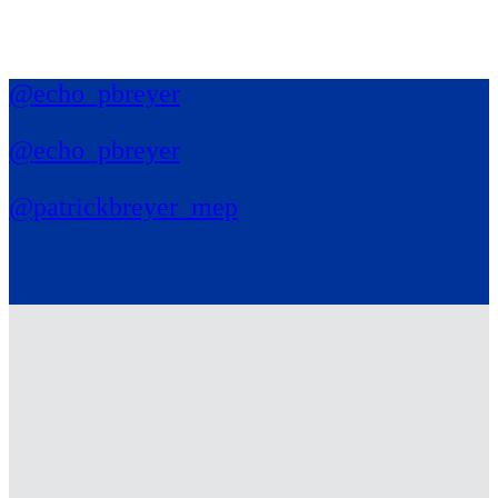
@echo_pbreyer
@echo_pbreyer
@patrickbreyer_mep