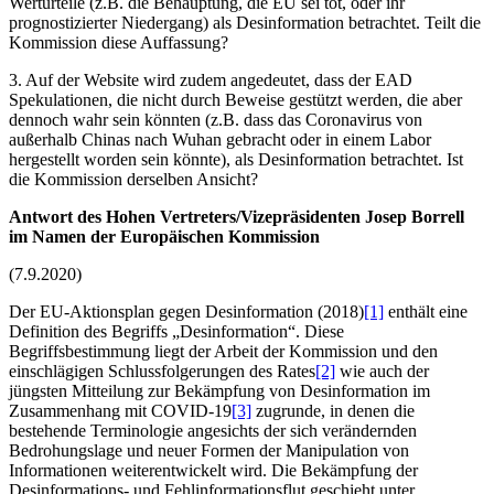
Werturteile (z.B. die Behauptung, die EU sei tot, oder ihr
prognostizierter Niedergang) als Desinformation betrachtet. Teilt die
Kommission diese Auffassung?
3. Auf der Website wird zudem angedeutet, dass der EAD
Spekulationen, die nicht durch Beweise gestützt werden, die aber
dennoch wahr sein könnten (z.B. dass das Coronavirus von
außerhalb Chinas nach Wuhan gebracht oder in einem Labor
hergestellt worden sein könnte), als Desinformation betrachtet. Ist
die Kommission derselben Ansicht?
Antwort des Hohen Vertreters/Vizepräsidenten Josep Borrell
im Namen der Europäischen Kommission
(7.9.2020)
Der EU-Aktionsplan gegen Desinformation (2018)
[1]
enthält eine
Definition des Begriffs „Desinformation“. Diese
Begriffsbestimmung liegt der Arbeit der Kommission und den
einschlägigen Schlussfolgerungen des Rates
[2]
wie auch der
jüngsten Mitteilung zur Bekämpfung von Desinformation im
Zusammenhang mit COVID-19
[3]
zugrunde, in denen die
bestehende Terminologie angesichts der sich verändernden
Bedrohungslage und neuer Formen der Manipulation von
Informationen weiterentwickelt wird. Die Bekämpfung der
Desinformations- und Fehlinformationsflut geschieht unter