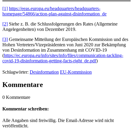
[1]
https://eeas.europa.eu/headquarters/headquarters-
homepage/54866/action-plan-against-disinformation_de
[2]
Siehe z. B. die Schlussfolgerungen des Rates (Allgemeine
Angelegenheiten) von Dezember 2019.
[3]
Gemeinsame Mitteilung der Europäischen Kommission und des
Hohen Vertreters/Vizepräsidenten von Juni 2020 zur Bekämpfung
von Desinformation im Zusammenhang mit COVID-19
(
https://ec.europa.eu/info/sites/info/files/communication-tackling-
covid-19-disinformation-getting-facts-right_de.pdf
)
Schlagwörter:
Desinformation
EU-Kommission
Kommentare
0 Kommentare
Kommentar schreiben:
Alle Angaben sind freiwillig. Die Email-Adresse wird nicht
veröffentlicht.