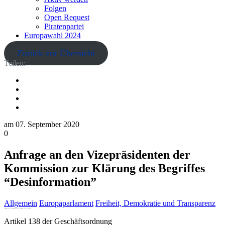
Folgen
Open Request
Piratenpartei
Europawahl 2024
Zurück zur Übersicht
Teilen:
am
07. September 2020
0
Anfrage an den Vizepräsidenten der
Kommission zur Klärung des Begriffes
“Desinformation”
Allgemein
Europaparlament
Freiheit, Demokratie und Transparenz
Anfrage zur schriftlichen Beantwortung an den Vizepräsidenten der Kommission/Hohen Vertreter der Union für Außen- und Sicherheitspolitik
Artikel 138 der Geschäftsordnung