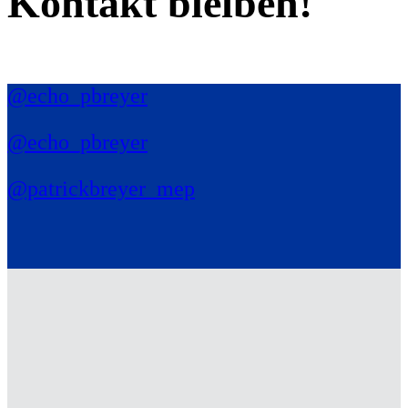
Kontakt bleiben!
@echo_pbreyer
@echo_pbreyer
@patrickbreyer_mep