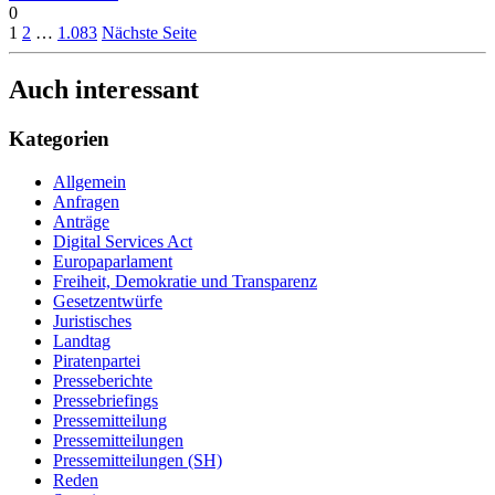
0
1
2
…
1.083
Nächste Seite
Auch interessant
Kategorien
Allgemein
Anfragen
Anträge
Digital Services Act
Europaparlament
Freiheit, Demokratie und Transparenz
Gesetzentwürfe
Juristisches
Landtag
Piratenpartei
Presseberichte
Pressebriefings
Pressemitteilung
Pressemitteilungen
Pressemitteilungen (SH)
Reden