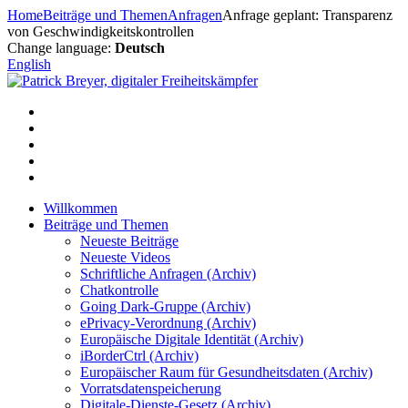
Zum
Home
Beiträge und Themen
Anfragen
Anfrage geplant: Transparenz
Inhalt
von Geschwindigkeitskontrollen
springen
Change language:
Deutsch
English
Willkommen
Beiträge und Themen
Neueste Beiträge
Neueste Videos
Schriftliche Anfragen (Archiv)
Chatkontrolle
Going Dark-Gruppe (Archiv)
ePrivacy-Verordnung (Archiv)
Europäische Digitale Identität (Archiv)
iBorderCtrl (Archiv)
Europäischer Raum für Gesundheitsdaten (Archiv)
Vorratsdatenspeicherung
Digitale-Dienste-Gesetz (Archiv)