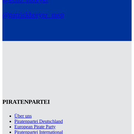
@patrickbreyer_mep
PIRATENPARTEI
Über uns
Piratenpartei Deutschland
European Pirate Party
Piratenpartei International