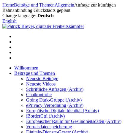
Zum
Home
Beiträge und Themen
Allgemein
Anfrage zur künftigen
Inhalt
Bahnanbindung Glückstadts geplant
springen
Change language:
Deutsch
English
Willkommen
Beiträge und Themen
Neueste Beiträge
Neueste Videos
Schriftliche Anfragen (Archiv)
Chatkontrolle
Going Dark-Gruppe (Archiv)
ePrivacy-Verordnung (Archiv)
Europäische Digitale Identität (Archiv)
iBorderCtrl (Archiv)
Europäischer Raum für Gesundheitsdaten (Archiv)
Vorratsdatenspeicherung
Digitale-Dienste-Gesetz (Archiv)