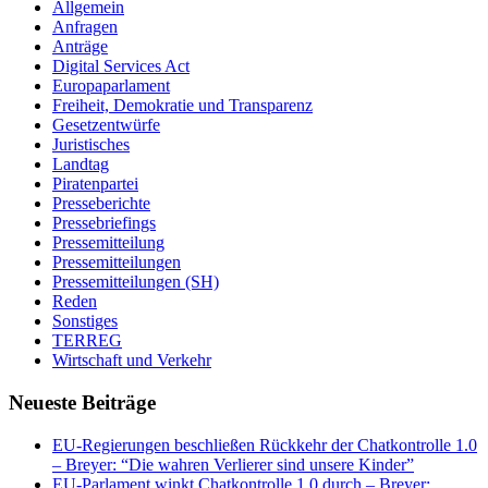
Allgemein
Anfragen
Anträge
Digital Services Act
Europaparlament
Freiheit, Demokratie und Transparenz
Gesetzentwürfe
Juristisches
Landtag
Piratenpartei
Presseberichte
Pressebriefings
Pressemitteilung
Pressemitteilungen
Pressemitteilungen (SH)
Reden
Sonstiges
TERREG
Wirtschaft und Verkehr
Neueste Beiträge
EU-Regierungen beschließen Rückkehr der Chatkontrolle 1.0
– Breyer: “Die wahren Verlierer sind unsere Kinder”
EU-Parlament winkt Chatkontrolle 1.0 durch – Breyer: