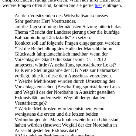
weitere Fragen offen sind, können Sie sie gerne
hier
eintragen.
An den Vorsitzenden des Wirtschaftsausschusses
Sehr geehrter Herr Vorsitzender,
auf die Tagesordnung der nächsten Sitzung bitte ich das
Thema “Bericht der Landesregierung über die künftige
Bahnanbindung Glückstadts” zu setzen.
Konkret soll auf folgende Fragen eingegangen werden:
* Ist die Beibehaltung des Halts der Marschbahn in
Glückstadt fahrplantechnisch machbar, wenn der
Vorschlag der Stadt Glückstadt vom 15.11.2012
umgesetzt würde (Anschaffung spurtstärkerer Loks)?
Falls eine Stellungnahme der DB Netz zur Fahrbarkeit
vorliegt, bitte ich diese dem Ausschuss vorzulegen.
* Welche Mehrkosten würden durch Umsetzung des
Vorschlags entstehen (Beschaffung spurtstärkerer Loks
und Wegfall der der Nordbahn in Aussicht gestellten
Exklusivität, andererseits Wegfall der geplanten
Verstärkerzüge)?
* Welche Mehrkosten würden entstehen, wenn
wenigstens die ersten und die letzten beiden
Verbindungen der Marschbahn weiterhin in Glückstadt
halten würden (insoweit Wegfall der der Nordbahn in
Aussicht gestellten Exklusivität)?
* Mit welchen Problemen ist die geplante