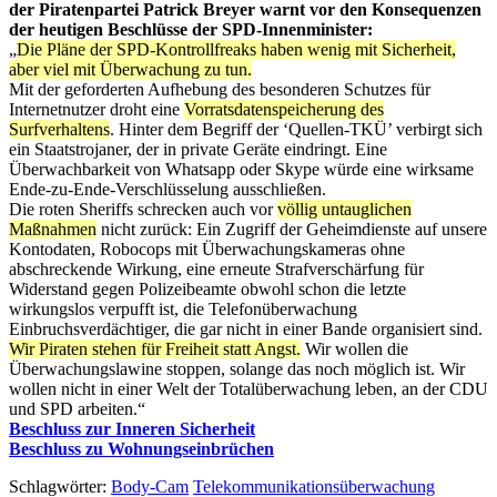
der Piratenpartei Patrick Breyer warnt vor den Konsequenzen
der heutigen Beschlüsse der SPD-Innenminister:
„
Die Pläne der SPD-Kontrollfreaks haben wenig mit Sicherheit,
aber viel mit Überwachung zu tun.
Mit der geforderten Aufhebung des besonderen Schutzes für
Internetnutzer droht eine
Vorratsdatenspeicherung des
Surfverhaltens
. Hinter dem Begriff der ‘Quellen-TKÜ’ verbirgt sich
ein Staatstrojaner, der in private Geräte eindringt. Eine
Überwachbarkeit von Whatsapp oder Skype würde eine wirksame
Ende-zu-Ende-Verschlüsselung ausschließen.
Die roten Sheriffs schrecken auch vor
völlig untauglichen
Maßnahmen
nicht zurück: Ein Zugriff der Geheimdienste auf unsere
Kontodaten, Robocops mit Überwachungskameras ohne
abschreckende Wirkung, eine erneute Strafverschärfung für
Widerstand gegen Polizeibeamte obwohl schon die letzte
wirkungslos verpufft ist, die Telefonüberwachung
Einbruchsverdächtiger, die gar nicht in einer Bande organisiert sind.
Wir Piraten stehen für Freiheit statt Angst.
Wir wollen die
Überwachungslawine stoppen, solange das noch möglich ist. Wir
wollen nicht in einer Welt der Totalüberwachung leben, an der CDU
und SPD arbeiten.“
Beschluss zur Inneren Sicherheit
Beschluss zu Wohnungseinbrüchen
Schlagwörter:
Body-Cam
Telekommunikationsüberwachung