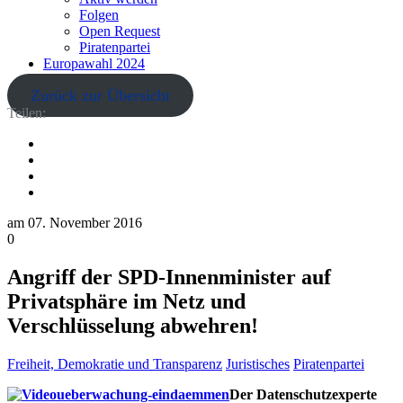
Folgen
Open Request
Piratenpartei
Europawahl 2024
Zurück zur Übersicht
Teilen:
am
07. November 2016
0
Angriff der SPD-Innenminister auf
Privatsphäre im Netz und
Verschlüsselung abwehren!
Freiheit, Demokratie und Transparenz
Juristisches
Piratenpartei
Der Datenschutzexperte