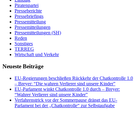
Piratenpartei
Presseberichte
Pressebriefings
Pressemitteilung
Pressemitteilungen
Pressemitteilungen (SH)
Reden
Sonstiges
TERREG
Wirtschaft und Verkehr
Neueste Beiträge
EU-Regierungen beschließen Rückkehr der Chatkontrolle 1.0
– Breyer: “Die wahren Verlierer sind unsere Kinder”
EU-Parlament winkt Chatkontrolle 1.0 durch – Breyer:
“Wahrer Verlierer sind unsere Kinder”
Verfahrenstrick vor der Sommerpause drängt das EU-
Parlament bei der „Chatkontrolle“ zur Selbstaufgabe