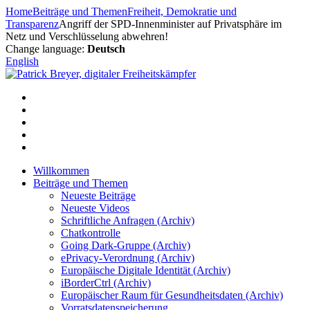
Zum
Home
Beiträge und Themen
Freiheit, Demokratie und
Inhalt
Transparenz
Angriff der SPD-Innenminister auf Privatsphäre im
springen
Netz und Verschlüsselung abwehren!
Change language:
Deutsch
English
Willkommen
Beiträge und Themen
Neueste Beiträge
Neueste Videos
Schriftliche Anfragen (Archiv)
Chatkontrolle
Going Dark-Gruppe (Archiv)
ePrivacy-Verordnung (Archiv)
Europäische Digitale Identität (Archiv)
iBorderCtrl (Archiv)
Europäischer Raum für Gesundheitsdaten (Archiv)
Vorratsdatenspeicherung