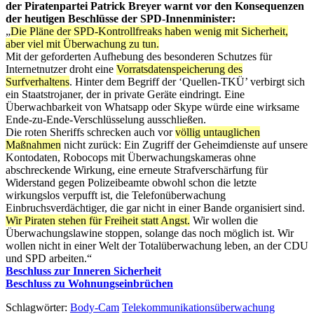
der Piratenpartei Patrick Breyer warnt vor den Konsequenzen
der heutigen Beschlüsse der SPD-Innenminister:
„
Die Pläne der SPD-Kontrollfreaks haben wenig mit Sicherheit,
aber viel mit Überwachung zu tun.
Mit der geforderten Aufhebung des besonderen Schutzes für
Internetnutzer droht eine
Vorratsdatenspeicherung des
Surfverhaltens
. Hinter dem Begriff der ‘Quellen-TKÜ’ verbirgt sich
ein Staatstrojaner, der in private Geräte eindringt. Eine
Überwachbarkeit von Whatsapp oder Skype würde eine wirksame
Ende-zu-Ende-Verschlüsselung ausschließen.
Die roten Sheriffs schrecken auch vor
völlig untauglichen
Maßnahmen
nicht zurück: Ein Zugriff der Geheimdienste auf unsere
Kontodaten, Robocops mit Überwachungskameras ohne
abschreckende Wirkung, eine erneute Strafverschärfung für
Widerstand gegen Polizeibeamte obwohl schon die letzte
wirkungslos verpufft ist, die Telefonüberwachung
Einbruchsverdächtiger, die gar nicht in einer Bande organisiert sind.
Wir Piraten stehen für Freiheit statt Angst.
Wir wollen die
Überwachungslawine stoppen, solange das noch möglich ist. Wir
wollen nicht in einer Welt der Totalüberwachung leben, an der CDU
und SPD arbeiten.“
Beschluss zur Inneren Sicherheit
Beschluss zu Wohnungseinbrüchen
Schlagwörter:
Body-Cam
Telekommunikationsüberwachung