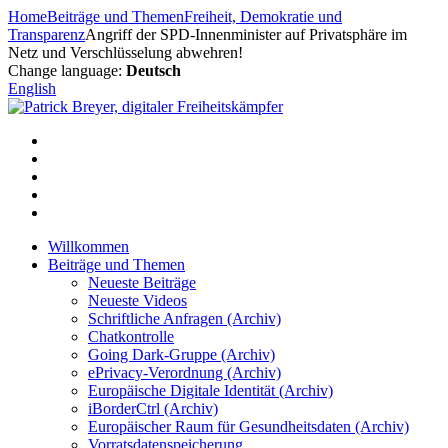
Zum
Home
Beiträge und Themen
Freiheit, Demokratie und
Inhalt
Transparenz
Angriff der SPD-Innenminister auf Privatsphäre im
springen
Netz und Verschlüsselung abwehren!
Change language:
Deutsch
English
Willkommen
Beiträge und Themen
Neueste Beiträge
Neueste Videos
Schriftliche Anfragen (Archiv)
Chatkontrolle
Going Dark-Gruppe (Archiv)
ePrivacy-Verordnung (Archiv)
Europäische Digitale Identität (Archiv)
iBorderCtrl (Archiv)
Europäischer Raum für Gesundheitsdaten (Archiv)
Vorratsdatenspeicherung