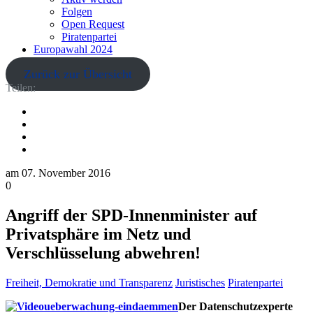
Folgen
Open Request
Piratenpartei
Europawahl 2024
Zurück zur Übersicht
Teilen:
am
07. November 2016
0
Angriff der SPD-Innenminister auf
Privatsphäre im Netz und
Verschlüsselung abwehren!
Freiheit, Demokratie und Transparenz
Juristisches
Piratenpartei
Der Datenschutzexperte